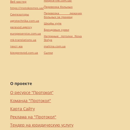
hospice-life.com.ua/
Веб мастер
Перевозка больных
https://motokosmos.ua/
Перевозка лежачих
Синтезаторы
больных за границу
agrotechnika.com.ua
Шкафы купе
perevod.agency
Брендовые сумки
europeservice.com.ua
Натяжные потолки Nova
mk-translations.ua
Stelya
текст юа
maltina.com.ua
kievperevod.com.ua
Cылки
О проекте
О ресурсе “Протокол”
Команда "Протокол"
Карта Сайту
Реклама на "Протокол"
Тендер на юридическую услугу