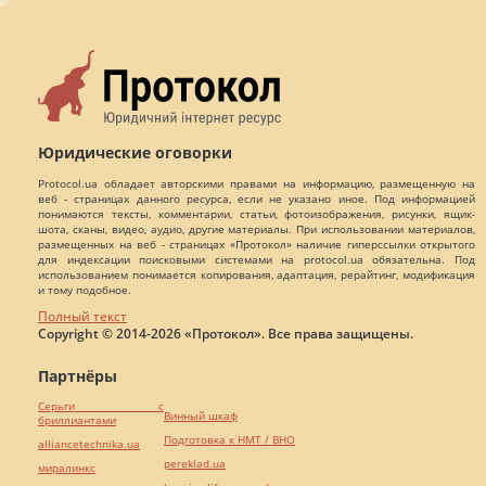
Юридические оговорки
Protocol.ua обладает авторскими правами на информацию, размещенную на
веб - страницах данного ресурса, если не указано иное. Под информацией
понимаются тексты, комментарии, статьи, фотоизображения, рисунки, ящик-
шота, сканы, видео, аудио, другие материалы. При использовании материалов,
размещенных на веб - страницах «Протокол» наличие гиперссылки открытого
для индексации поисковыми системами на protocol.ua обязательна. Под
использованием понимается копирования, адаптация, рерайтинг, модификация
и тому подобное.
Полный текст
Copyright © 2014-2026 «Протокол». Все права защищены.
Партнёры
Серьги с
Винный шкаф
бриллиантами
Подготовка к НМТ / ВНО
alliancetechnika.ua
pereklad.ua
миралинкс