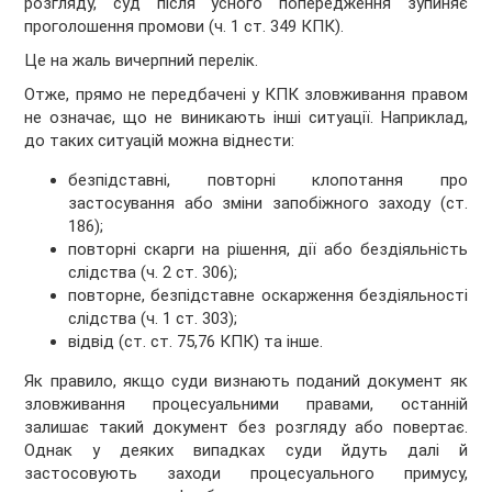
розгляду, суд після усного попередження зупиняє
проголошення промови (ч. 1 ст. 349 КПК).
Це на жаль вичерпний перелік.
Отже, прямо не передбачені у КПК зловживання правом
не означає, що не виникають інші ситуації. Наприклад,
до таких ситуацій можна віднести:
безпідставні, повторні клопотання про
застосування або зміни запобіжного заходу (ст.
186);
повторні скарги на рішення, дії або бездіяльність
слідства (ч. 2 ст. 306);
повторне, безпідставне оскарження бездіяльності
слідства (ч. 1 ст. 303);
відвід (ст. ст. 75,76 КПК) та інше.
Як правило, якщо суди визнають поданий документ як
зловживання процесуальними правами, останній
залишає такий документ без розгляду або повертає.
Однак у деяких випадках суди йдуть далі й
застосовують заходи процесуального примусу,