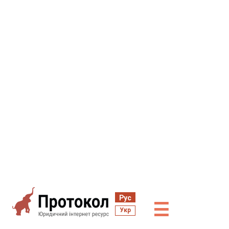
Рус
☰
Укр