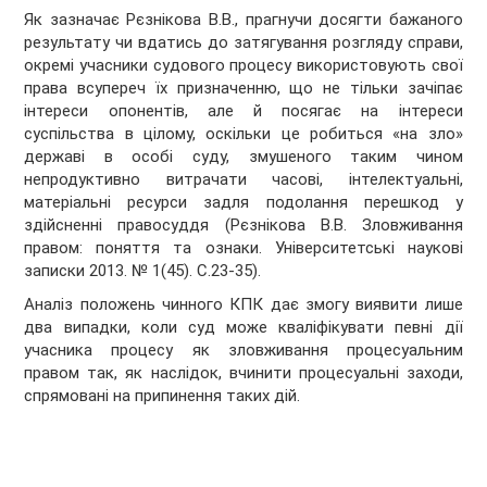
Як зазначає Рєзнікова В.В., прагнучи досягти бажаного
результату чи вдатись до затягування розгляду справи,
окремі учасники судового процесу використовують свої
права всупереч їх призначенню, що не тільки зачіпає
інтереси опонентів, але й посягає на інтереси
суспільства в цілому, оскільки це робиться «на зло»
державі в особі суду, змушеного таким чином
непродуктивно витрачати часові, інтелектуальні,
матеріальні ресурси задля подолання перешкод у
здійсненні правосуддя (Рєзнікова В.В. Зловживання
правом: поняття та ознаки. Університетські наукові
записки 2013. № 1(45). С.23-35).
Аналіз положень чинного КПК дає змогу виявити лише
два випадки, коли суд може кваліфікувати певні дії
учасника процесу як зловживання процесуальним
правом так, як наслідок, вчинити процесуальні заходи,
спрямовані на припинення таких дій.