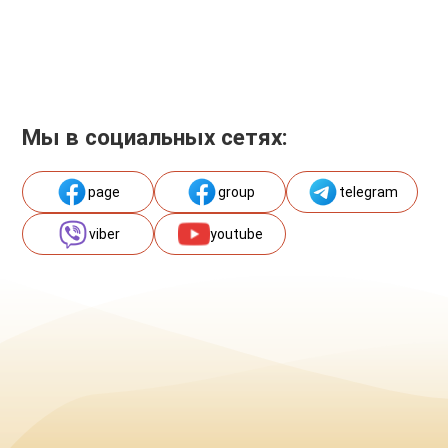
Мы в социальных сетях:
page
group
telegram
viber
youtube