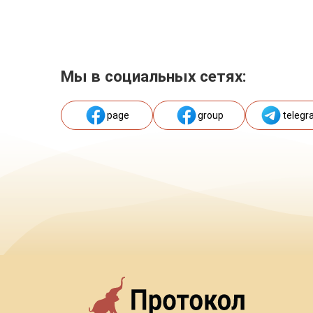
Мы в социальных сетях:
page
group
telegr