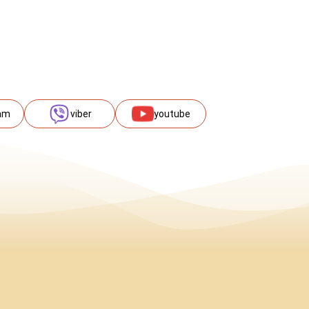
am
viber
youtube