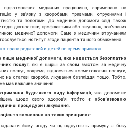
 підготовлених медичних працівників, спрямована на
літацію у зв’язку з хворобами, травмами, отруєннями і
гітністю та пологами. До медичної допомоги слід також
тодів діагностики, профілактики або лікування, пов’язаних
астиною медичної допомоги. Саме з медичним втручанням
тосовується інститут згоди пацієнта та його обмеження.
ка: права родителей и детей во время прививок
е лише медичної допомоги, яка надається безоплатно
ичних послуг
, які є ширші за своїм змістом за медичну
их послуг, зокрема, відносяться косметологічні послуги,
их на статеві хвороби, лікування безпліддя тощо. Тобто,
же має важливе значення.
отримання будь-якого виду інформації
, яка допоможе
 рішень щодо свого здоров’я, тобто
є обов’язковою
ичної процедури і лікування.
пацієнта заснована на таких принципах:
надавати йому згоду чи ні; відсутність примусу з боку