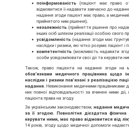
поінформованість
(пацієнт має право о
відмовитися її надавати завчасно до надання
надання згоди пацієнт має право, а медичний
прийнятого ним рішення);
незалежність
(прийняття рішення про нада
інших осіб шляхом реалізації особою свого п
усвідомленість
(надання згоди має ґрунтув
наслідки і ризики, які чітко розуміє пацієнт і
компетентність
(можливість надавати згод
особи усвідомлювати свої дії та керувати ни
Також, право пацієнта на надання згоди на м
обов’язками медичного працівника щодо ін
наслідки і ризики пов’язані з реалізацією паці
надання.
Невиконання медичними працівниками да
них повної відповідальності за вчинені ними ді
пацієнта права на згоду.
За українським законодавством,
надання медичн
за її згодою.
Повнолітня дієздатна фізична
керувати ними, має право відмовитися від лі
14 років, згоду щодо медичної допомоги надають 