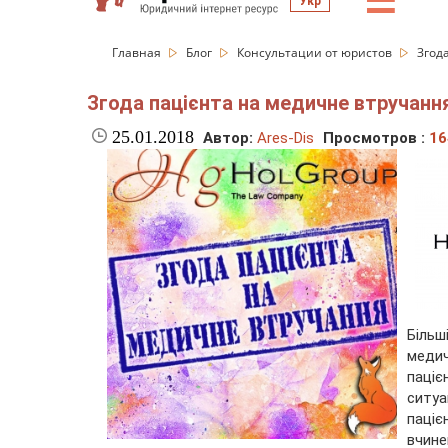
☰
Укр
Главная
Блог
Консультации от юристов
Згод
Згода пацієнта на медичне втручання
25.01.2018
Автор:
Ares-Dis
Просмотров :
16
Біль
медич
паціє
ситу
паціє
вчине