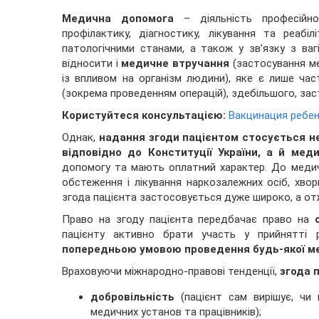
Медична допомога
– діяльність професійно
профілактику, діагностику, лікування та реабі
патологічними станами, а також у зв’язку з ва
відносити і
медичне втручання
(застосування ме
із впливом на організм людини), яке є лише ч
(зокрема проведенням операцій), здебільшого, зас
Користуйтеся консультацією:
Вакцинация ребен
Однак,
надання згоди пацієнтом стосується н
відповідно до Конституції України, а й мед
допомогу та мають оплатний характер. До медичн
обстеження і лікування наркозалежних осіб, хвор
згода пацієнта застосовується дуже широко, а от
Право на згоду пацієнта передбачає право на
пацієнту активно брати участь у прийнятті
попередньою умовою проведення будь-якої мед
Враховуючи міжнародно-правові тенденції,
згода 
добровільність
(пацієнт сам вирішує, чи 
медичних установ та працівників);