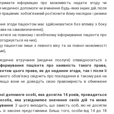
тримати інформацію про можливість надати згоду чи
 медичної допомоги чи вчинення будь-яких інших дій; після
 працівник зобов’язаний роз’яснити йому наслідки і ризики
ння згоди пацієнтом має здійснюватися без впливу з боку
рава на самовизначення);
атися на повному і всебічному інформування пацієнта про
 погоджується на них);
у пацієнтом лише з певного віку та за повної можливості
ми);
едичне втручання (медичні послуги) співвідноситься з
формування пацієнта про наявність такого права,
єнтом цього права, як до надання згоди, так і після її
ного обов’язку свідчить про покладення в такому разі на
ї, якщо вони не доведуть свою правомірність в обмеженні
ої допомоги особі, яка досягла 14 років, провадиться
 особа, яка усвідомлює значення своїх дій та може
кування
. З цього виходить, що замість осіб, які не досягли
їх законні представники. Більш того, особи від 14 до 18