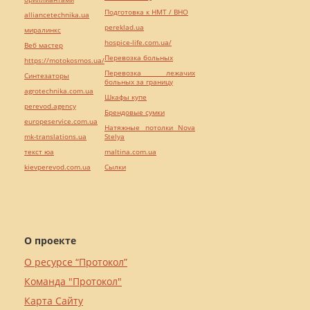
Подготовка к НМТ / ВНО
alliancetechnika.ua
pereklad.ua
миралинкс
hospice-life.com.ua/
Веб мастер
Перевозка больных
https://motokosmos.ua/
Перевозка лежачих
Синтезаторы
больных за границу
agrotechnika.com.ua
Шкафы купе
perevod.agency
Брендовые сумки
europeservice.com.ua
Натяжные потолки Nova
mk-translations.ua
Stelya
текст юа
maltina.com.ua
kievperevod.com.ua
Cылки
О проекте
О ресурсе “Протокол”
Команда "Протокол"
Карта Сайту