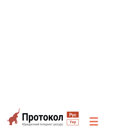
Рус
☰
Укр