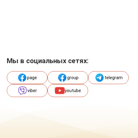
Мы в социальных сетях:
page
group
telegram
viber
youtube