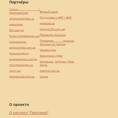
Партнёры
Серьги с
Винный шкаф
бриллиантами
Подготовка к НМТ / ВНО
alliancetechnika.ua
pereklad.ua
миралинкс
hospice-life.com.ua/
Веб мастер
Перевозка больных
https://motokosmos.ua/
Перевозка лежачих
Синтезаторы
больных за границу
agrotechnika.com.ua
Шкафы купе
perevod.agency
Брендовые сумки
europeservice.com.ua
Натяжные потолки Nova
mk-translations.ua
Stelya
текст юа
maltina.com.ua
kievperevod.com.ua
Cылки
О проекте
О ресурсе “Протокол”