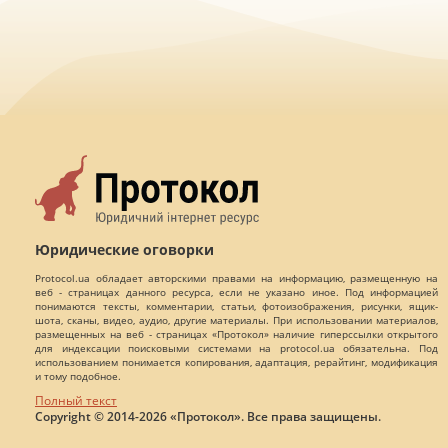
Юридические оговорки
Protocol.ua обладает авторскими правами на информацию, размещенную на
веб - страницах данного ресурса, если не указано иное. Под информацией
понимаются тексты, комментарии, статьи, фотоизображения, рисунки, ящик-
шота, сканы, видео, аудио, другие материалы. При использовании материалов,
размещенных на веб - страницах «Протокол» наличие гиперссылки открытого
для индексации поисковыми системами на protocol.ua обязательна. Под
использованием понимается копирования, адаптация, рерайтинг, модификация
и тому подобное.
Полный текст
Copyright © 2014-2026 «Протокол». Все права защищены.