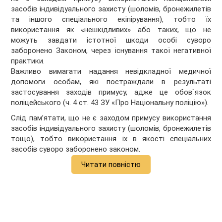
засобів індивідуального захисту (шоломів, бронежилетів
та іншого спеціального екіпірування), тобто їх
використання як «нешкідливих» або таких, що не
можуть завдати істотної шкоди особі суворо
заборонено Законом, через існування такої негативної
практики.
Важливо вимагати надання невідкладної медичної
допомоги особам, які постраждали в результаті
застосування заходів примусу, адже це обов`язок
поліцейського (ч. 4 ст. 43 ЗУ «Про Національну поліцію»).
Слід пам’ятати, що не є заходом примусу використання
засобів індивідуального захисту (шоломів, бронежилетів
тощо), тобто використання їх в якості спеціальних
засобів суворо заборонено законом.
Читати повністю