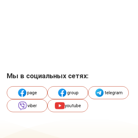
Мы в социальных сетях:
page
group
telegram
viber
youtube