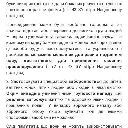
були використані та не дали бажаних результатів усі інші
застосовані раніше форми (ст. 43 ЗУ «Про Національну
поліцію»).
Попередження може бути зроблено голосом, а за
значної відстані або звернення до великої групи людей
– через гучномовні установки, підсилювачі звуку, і в
кожному випадку бажано рідною мовою осіб, проти яких
ці засоби будуть застосовуватись, та українською і
російською мовами
не менше як два рази з наданням
часу, достатнього для припинення скоєння
правопорушення
( ч.2 ст. 43 ЗУ «Про Національну
поліцію»).
2. Застосовувати спецзасоби
забороняється
до дітей,
вагітних жінок, літніх людей або людей з інвалідністю.
Окрім випадків
учинення ними
групового нападу
, що
реально загрожує
життю та здоров'ю інших людей і
працівників поліції. У випадку збройного нападу або
збройного опору, якщо зупинити їхні дії іншими
способами і засобами неможливо.
Слід пам’ятати, що вони не можуть використовувати