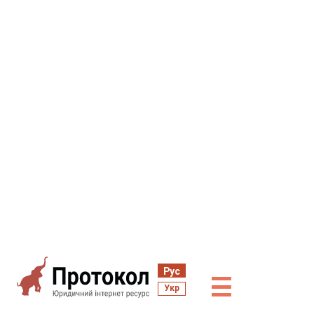
Рус
☰
Укр