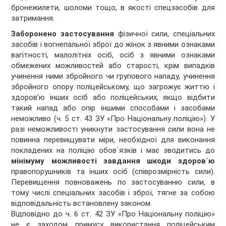
бронежилети, шоломи тощо, в якості спецзасобів для
затримання.
Заборонено застосування
фізичної сили, спеціальних
засобів і вогнепальної зброї до жінок з явними ознаками
вагітності, малолітніх осіб, осіб з явними ознаками
обмежених можливостей або старості, крім випадків
учинення ними збройного чи групового нападу, учинення
збройного опору поліцейському, що загрожує життю і
здоров’ю інших осіб або поліцейських, якщо відбити
такий напад або опір іншими способами і засобами
неможливо (ч. 5 ст. 43 ЗУ «Про Національну поліцію»). У
разі неможливості уникнути застосування сили вона не
повинна перевищувати міри, необхідної для виконання
покладених на поліцію обов`язків і має зводитись до
мінімуму можливості завдання шкоди здоров`ю
правопорушників та інших осіб (співрозмірність сили).
Перевищення повноважень по застосуванню сили, в
тому числі спеціальних засобів і зброї, тягне за собою
відповідальність встановлену законом.
Відповідно до ч. 6 ст. 42 ЗУ «Про Національну поліцію»
не є заходом примусу використання поліцейським