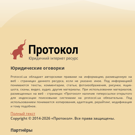
Юридические оговорки
Protocol.ua обладает авторскими правами на информацию, размещенную на
веб - страницах данного ресурса, если не указано иное. Под информацией
понимаются тексты, комментарии, статьи, фотоизображения, рисунки, ящик-
шота, сканы, видео, аудио, другие материалы. При использовании материалов,
размещенных на веб - страницах «Протокол» наличие гиперссылки открытого
для индексации поисковыми системами на protocol.ua обязательна. Под
использованием понимается копирования, адаптация, рерайтинг, модификация
и тому подобное.
Полный текст
Copyright © 2014-2026 «Протокол». Все права защищены.
Партнёры