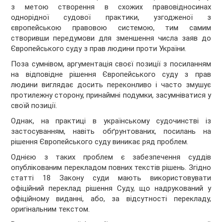
з метою створення в схожих правовідносинах
однорідної судової практики, узгодженої з
європейською правовою системою, тим самим
створивши передумови для зменшення числа заяв до
Європейського суду з прав людини проти України.
Поза сумнівом, аргументація своєї позиції з посиланням
на відповідне рішення Європейського суду з прав
людини виглядає досить переконливо і часто змушує
протилежну сторону, принаймні подумки, засумніватися у
своїй позиції.
Однак, на практиці в українському судочинстві із
застосуванням, навіть обґрунтованих, посилань на
рішення Європейського суду виникає ряд проблем.
Однією з таких проблем є забезпечення суддів
опублікованим перекладом повних текстів рішень. Згідно
статті 18 Закону суди мають використовувати
офіційний переклад рішення Суду, що надрукований у
офіційному виданні, або, за відсутності перекладу,
оригінальним текстом.