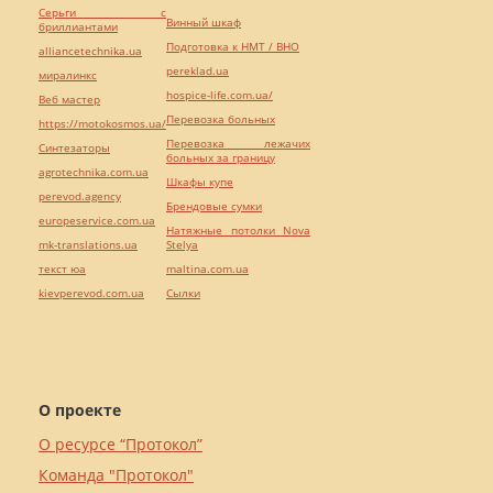
Серьги с
Винный шкаф
бриллиантами
Подготовка к НМТ / ВНО
alliancetechnika.ua
pereklad.ua
миралинкс
hospice-life.com.ua/
Веб мастер
Перевозка больных
https://motokosmos.ua/
Перевозка лежачих
Синтезаторы
больных за границу
agrotechnika.com.ua
Шкафы купе
perevod.agency
Брендовые сумки
europeservice.com.ua
Натяжные потолки Nova
mk-translations.ua
Stelya
текст юа
maltina.com.ua
kievperevod.com.ua
Cылки
О проекте
О ресурсе “Протокол”
Команда "Протокол"