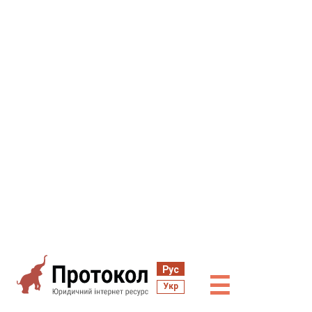
Рус
☰
Укр