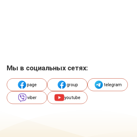
Мы в социальных сетях:
page
group
telegram
viber
youtube