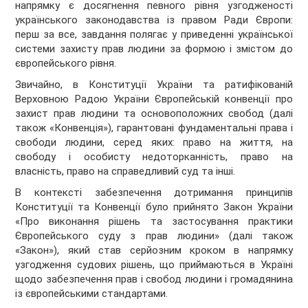
напрямку є досягнення певного рівня узгодженості
українського законодавства із правом Ради Європи:
перш за все, завдання полягає у приведенні української
системи захисту прав людини за формою і змістом до
європейського рівня.
Звичайно, в Конституції України та ратифікованій
Верховною Радою України Європейській конвенції про
захист прав людини та основоположних свобод (далі
також «Конвенція»), гарантовані фундаментальні права і
свободи людини, серед яких: право на життя, на
свободу і особисту недоторканність, право на
власність, право на справедливий суд та інші.
В контексті забезпечення дотримання принципів
Конституції та Конвенції було прийнято Закон України
«Про виконання рішень та застосування практики
Європейського суду з прав людини» (далі також
«Закон»), який став серйозним кроком в напрямку
узгодження судових рішень, що приймаються в Україні
щодо забезпечення прав і свобод людини і громадянина
із європейськими стандартами.