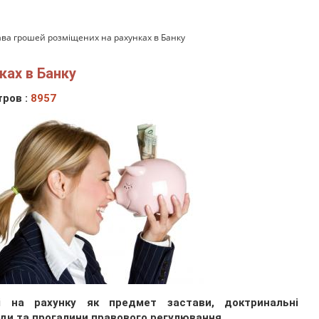
ава грошей розміщених на рахунках в Банку
ках в Банку
ров :
8957
і на рахунку як предмет застави, доктринальні
оди та прогалини правового регулювання.