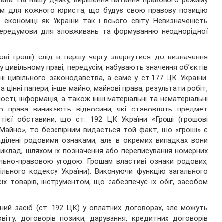
права. На нашу думку, вирішення питання правового режиму
ням для кожного юриста, що будує свою правову позицію
 економіці як України так і всього світу. Невизначеність
передумови для зловживань та формуванню неоднорідної
ові гроші) слід в першу чергу звернутися до визначення
 у цивільному праві, передусім, набувають значення об’єктів
вні цивільного законодавства, а саме у ст.177 ЦК України.
та цінні папери, інше майно, майнові права, результати робіт,
ості, інформація, а також інші матеріальні та нематеріальні
го права виникають відносини, які становлять предмет
 тієї обставини, що ст. 192 ЦК України «Гроші (грошові
 Майно», то безспірним видається той факт, що «гроші» є
ділені родовими ознаками, але в окремих випадках вони
риклад, шляхом їх позначення або переписування номерних
вільно-правовою угодою. Грошам властиві ознаки родових,
вільного кодексу України). Виконуючи функцію загального
сіх товарів, інструментом, що забезпечує їх обіг, засобом
ний засіб (ст. 192 ЦК) у оплатних договорах, але можуть
іту, договорів позики, дарування, кредитних договорів