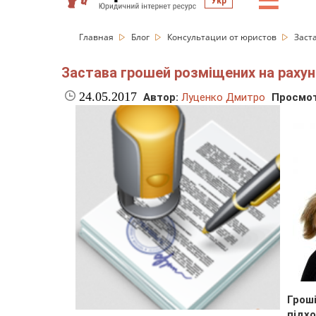
☰
Укр
Главная
Блог
Консультации от юристов
Заст
Застава грошей розміщених на рахун
24.05.2017
Автор:
Луценко Дмитро
Просмот
Грош
підх