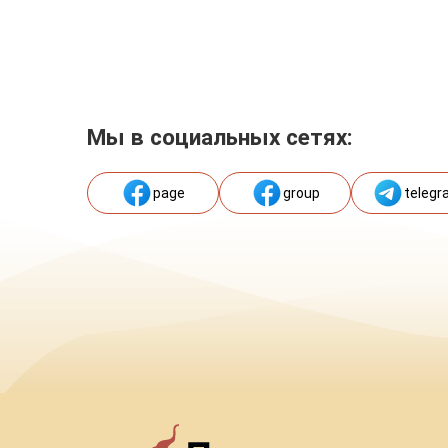
Мы в социальных сетях:
page
group
telegr