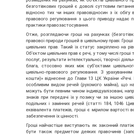
розміщених на рахунках, як об’єктів цивільного 
безготівкових грошей є доволі суттєвим питан
відносно тих чи інших правовідносин з їх обігу в
правового регулювання з цього приводу надає 
практики правозастосування.
Отже, розглядаючи гроші на рахунках (безготівк
правової природи грошей в цивільному праві. Гроші
цивільних прав. Такий їх статус закріплено на рі
Об’єктом цивільних прав є речі, у тому числі гроші 
послуг, результати інтелектуальної, творчої діяльн
блага, стосовно яких між суб’єктами цивільно
цивільно-правового регулювання. З урахуванням
кошти)» віднесене до Глави 13 ЦК України «Речі.
особливим видом речей (рухомого майна), що на
можуть бути певним чином індивідуалізовані, нап
знаків при передачі їх у позику чи за іншою ци
подільних і замінних речей (статті 184, 1046 Ци
еквівалента платежів, гроші є мірилом вартості в
забезпечення їх цінності.
Гроші найчастіше виступають як законний платіж
бути також предметом деяких правочинів (запов