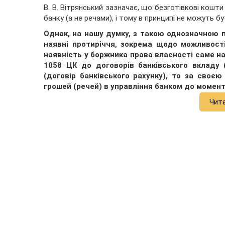
В. В. Вітрянський зазначає, що безготівкові кош
банку (а не речами), і тому в принципі не можуть б
Однак, на нашу думку, з такою однозначною п
наявні протиріччя, зокрема щодо можливост
наявність у боржника права власності саме на 
1058 ЦК до договорів банківського вкладу
(договір банківського рахунку), то за сво
грошей (речей) в управління банком до моменту
Чит