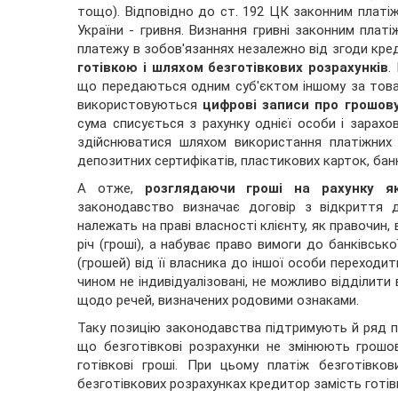
тощо). Відповідно до ст. 192 ЦК законним платіж
України - гривня. Визнання гривні законним пла
платежу в зобов'язаннях незалежно від згоди кр
готівкою і шляхом безготівкових розрахунків
.
що передаються одним суб'єктом іншому за товар
використовуються
цифрові записи про грошову
сума списується з рахунку однієї особи і зарахо
здійснюватися шляхом використання платіжних до
депозитних сертифікатів, пластикових карток, бан
А отже,
розглядаючи гроші на рахунку я
законодавство визначає договір з відкриття 
належать на праві власності клієнту, як правочин,
річ (гроші), а набуває право вимоги до банківсько
(грошей) від її власника до іншої особи переходить
чином не індивідуалізовані, не можливо відділити
щодо речей, визначених родовими ознаками.
Таку позицію законодавства підтримують й ряд пре
що безготівкові розрахунки не змінюють грошо
готівкові гроші. При цьому платіж безготівк
безготівкових розрахунках кредитор замість готі