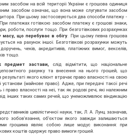
ним засобом на всій території України є грошова одиниця
тіжним засобом означає, що вона може слугувати засобом
едитора. При цьому застосовуються два способи платежу -
 При платежах готівкою засобом платежу є грошові знаки,
и, роботи, послуги тощо. При безготівкових розрахунках
 масу, що перебуває в обігу
. При цьому певна грошова
вується на рахунок іншої. Безготівкові розрахунки можуть
ручень, чеків, акредитивів, платіжних вимог, векселів,
ків тощо.
к предмет застави,
слід відмітити, що національне
депозитного рахунку та внесення на нього грошей, що
 в результаті якого клієнт втрачає право власності на свою
ї установи (майнове право). Адже, при передачі такої речі
 і право власності на неї, так як родові речі, які належним
 від інших таких самих речей, що унеможливлює віндикацію
дставників цивілістичної науки, так, Л. А. Лунц зазначав,
вого зобов'язання, об'єктом якого завжди залишаються
овими грошима являє собою лише модус виконання: при
вкових коштів одержує право вимоги грошей.