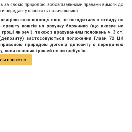
ти є за своєю природою зобов'язальними правами вимоги до
ути передані у власність позичальника.
озицією законодавця слід не погодитися з огляду на
і арешту коштів на рахунку боржника (що вказує на
гроші як речі), також з врахуванням положень ч. 3 ст.
 (депозиту) застосовуються положення Глави 72 ЦК
єю правовою природою договір депозиту є передачею
, коли власник грошей не витребує їх.
ати повністю