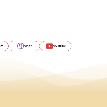
am
viber
youtube