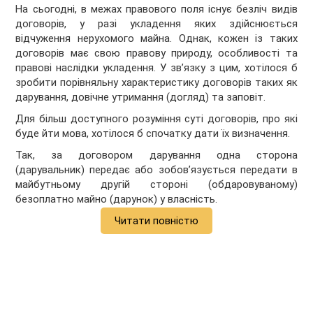
На сьогодні, в межах правового поля існує безліч видів
договорів, у разі укладення яких здійснюється
відчуження нерухомого майна. Однак, кожен із таких
договорів має свою правову природу, особливості та
правові наслідки укладення. У зв’язку з цим, хотілося б
зробити порівняльну характеристику договорів таких як
дарування, довічне утримання (догляд) та заповіт.
Для більш доступного розуміння суті договорів, про які
буде йти мова, хотілося б спочатку дати їх визначення.
Так, за договором дарування одна сторона
(дарувальник) передає або зобов’язується передати в
майбутньому другій стороні (обдаровуваному)
безоплатно майно (дарунок) у власність.
Читати повністю