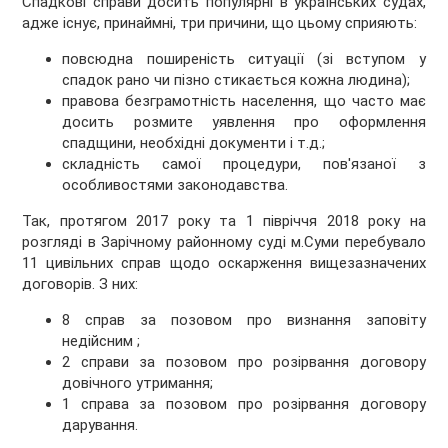
Спадкові справи досить популярні в українських судах,
адже існує, принаймні, три причини, що цьому сприяють:
повсюдна поширеність ситуації (зі вступом у
спадок рано чи пізно стикається кожна людина);
правова безграмотність населення, що часто має
досить розмите уявлення про оформлення
спадщини, необхідні документи і т.д.;
складність самої процедури, пов'язаної з
особливостями законодавства.
Так, протягом 2017 року та 1 півріччя 2018 року на
розгляді в Зарічному районному суді м.Суми перебувало
11 цивільних справ щодо оскарження вищезазначених
договорів. З них:
8 справ за позовом про визнання заповіту
недійсним ;
2 справи за позовом про розірвання договору
довічного утримання;
1 справа за позовом про розірвання договору
дарування.