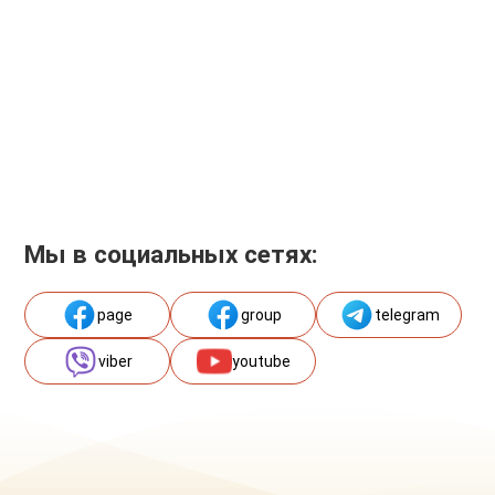
Мы в социальных сетях:
page
group
telegram
viber
youtube