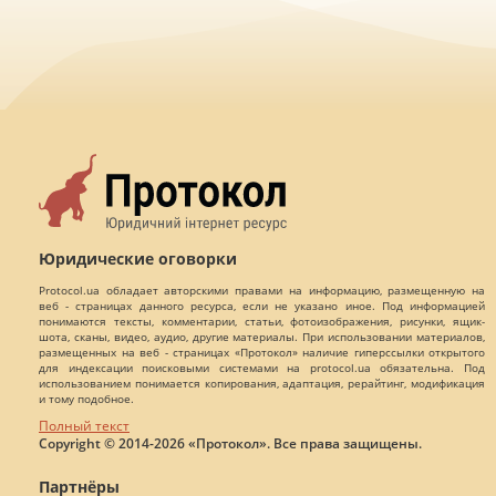
Юридические оговорки
Protocol.ua обладает авторскими правами на информацию, размещенную на
веб - страницах данного ресурса, если не указано иное. Под информацией
понимаются тексты, комментарии, статьи, фотоизображения, рисунки, ящик-
шота, сканы, видео, аудио, другие материалы. При использовании материалов,
размещенных на веб - страницах «Протокол» наличие гиперссылки открытого
для индексации поисковыми системами на protocol.ua обязательна. Под
использованием понимается копирования, адаптация, рерайтинг, модификация
и тому подобное.
Полный текст
Copyright © 2014-2026 «Протокол». Все права защищены.
Партнёры