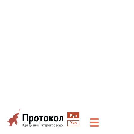
Рус
☰
Укр