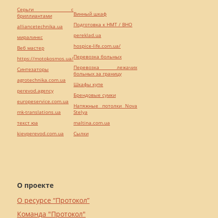
Серьги с
Винный шкаф
бриллиантами
Подготовка к НМТ / ВНО
alliancetechnika.ua
pereklad.ua
миралинкс
hospice-life.com.ua/
Веб мастер
Перевозка больных
https://motokosmos.ua/
Перевозка лежачих
Синтезаторы
больных за границу
agrotechnika.com.ua
Шкафы купе
perevod.agency
Брендовые сумки
europeservice.com.ua
Натяжные потолки Nova
mk-translations.ua
Stelya
текст юа
maltina.com.ua
kievperevod.com.ua
Cылки
О проекте
О ресурсе “Протокол”
Команда "Протокол"