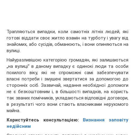
Трапляються випадки, коли самотніх літніх людей, які
готові віддати своє житло взамін на турботу і увагу від
знайомих, або сусідів, обманюють, і вони опиняються на
вулиці.
Найуразливішою категорією громадян, які залишаються
„на вулиці” в даному випадку є одинокі люди та особи
похилого віку, які не спроможні самі забезпечувати
власні потреби і змушені звертатися за допомогою до
сторонніх осіб. Зазвичай, надання необхідної допомоги
не є безкоштовним і, в більшості випадків, на користь
так званих помічників, укладаються відповідні договори,
в результаті чого вони стають власниками нерухомого
майна.
Користуйтесь консультацією:
Визнання заповіту
недійсним