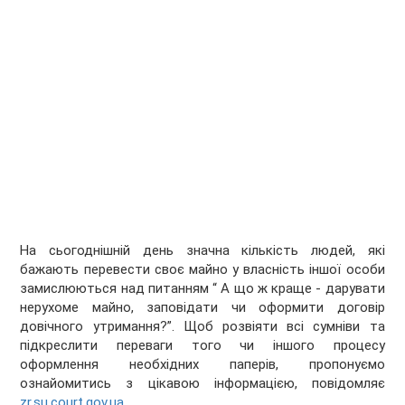
На сьогоднішній день значна кількість людей, які
бажають перевести своє майно у власність іншої особи
замислюються над питанням “ А що ж краще - дарувати
нерухоме майно, заповідати чи оформити договір
довічного утримання?”. Щоб розвіяти всі сумніви та
підкреслити переваги того чи іншого процесу
оформлення необхідних паперів, пропонуємо
ознайомитись з цікавою інформацією, повідомляє
zr.su.court.gov.ua
.