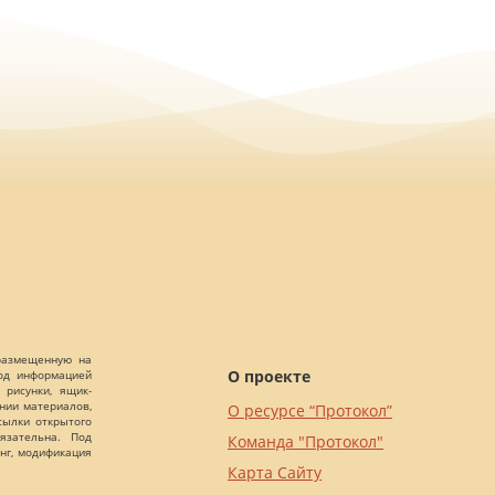
 размещенную на
О проекте
Под информацией
 рисунки, ящик-
ании материалов,
О ресурсе “Протокол”
сылки открытого
язательна. Под
Команда "Протокол"
нг, модификация
Карта Сайту