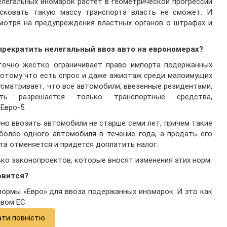
легальных иномарок растет в геометрической прогрессии
сковать такую массу транспорта власть не сможет. И
мотря на предупреждения властных органов о штрафах и
прекратить нелегальный ввоз авто на еврономерах?
точно жестко ограничивает право импорта подержанных
потому что есть спрос и даже ажиотаж среди малоимущих
сматривает, что все автомобили, ввезенные резидентами,
ь разрешается только транспортные средства,
Евро-5.
но ввозить автомобили не старше семи лет, причем такие
более одного автомобиля в течение года, а продать его
та отменяется и придется доплатить налог.
ько законопроектов, которые вносят изменения этих норм.
овится?
ормы «Евро» для ввоза подержанных иномарок. И это как
авом ЕС.
ати повністю