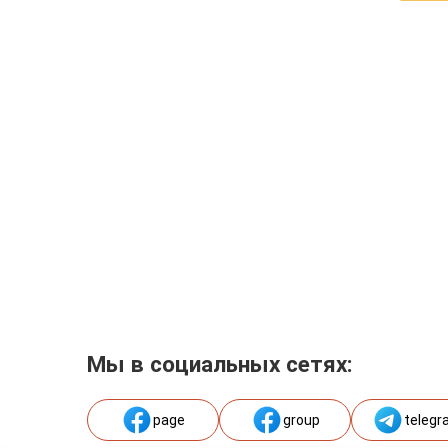
Мы в социальных сетях:
page
group
telegr