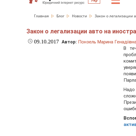
☰
Укр
Главная
Блог
Новости
Закон о легализации 
Закон о легализации авто на иност
09.10.2017
Автор:
Понзель Марина Генадіївн
В те
проб
коми
увер
появи
Парла
Надо
слож
През
ошибк
Вспо
акти