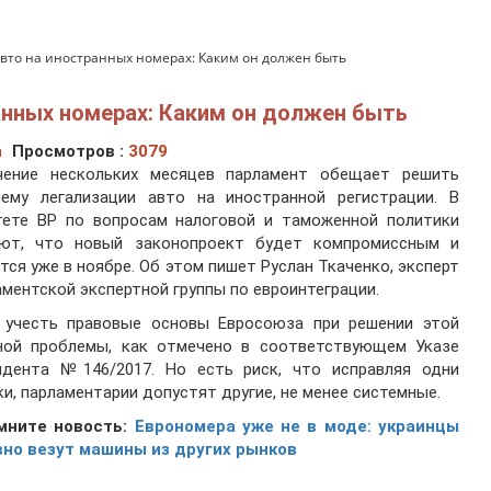
авто на иностранных номерах: Каким он должен быть
ранных номерах: Каким он должен быть
а
Просмотров :
3079
чение нескольких месяцев парламент обещает решить
лему легализации авто на иностранной регистрации. В
тете ВР по вопросам налоговой и таможенной политики
яют, что новый законопроект будет компромиссным и
тся уже в ноябре. Об этом пишет Руслан Ткаченко, эксперт
ментской экспертной группы по евроинтеграции.
 учесть правовые основы Евросоюза при решении этой
ной проблемы, как отмечено в соответствующем Указе
идента №146/2017. Но есть риск, что исправляя одни
и, парламентарии допустят другие, не менее системные.
мните новость:
Еврономера уже не в моде: украинцы
вно везут машины из других рынков