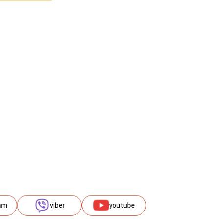
am
viber
youtube