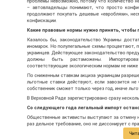
проблемы невозможно, потому что количество не
– автовладельцы понимают, что просто конфи
продолжают покупать дешевые «евробляхи», нес
конфискации.
Какие правовые нормы нужно принять, чтобы 
Казалось бы, законодательство Украины доста
иномарок. Но полулегальные схемы процветают, 
украинцев. Действующее законодательство преду
должны быть растаможены. Импортироват
соответствующие экологическим нормам не ниже 
По сниженным ставкам акциза украинцам разреше
льготные ставки действуют, если завозится не 
собственник сможет только через год, иначе льго
В Верховной Раде зарегистрировано сразу нескол
Со следующего года легальный импорт остан
Общественные активисты выступают за отмену н
раз дельное требование, оно не диссонирует с пр
Чит