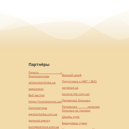
Партнёры
Серьги с
Винный шкаф
бриллиантами
Подготовка к НМТ / ВНО
alliancetechnika.ua
pereklad.ua
миралинкс
hospice-life.com.ua/
Веб мастер
Перевозка больных
https://motokosmos.ua/
Перевозка лежачих
Синтезаторы
больных за границу
agrotechnika.com.ua
Шкафы купе
perevod.agency
Брендовые сумки
europeservice.com.ua