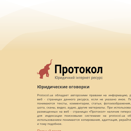
Юридические оговорки
Protocol.ua обладает авторскими правами на информацию,
веб - страницах данного ресурса, если не указано иное. 
понимаются тексты, комментарии, статьи, фотоизображения,
шота, сканы, видео, аудио, другие материалы. При использов
размещенных на веб - страницах «Протокол» наличие гиперс
для индексации поисковыми системами на protocol.ua об
использованием понимается копирования, адаптация, рерайти
и тому подобное.
Полный текст