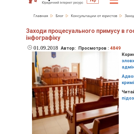
☰
Укр
Главная
Блог
Консультации от юристов
Захо
Заходи процесуального примусу в го
інфографіку
01.09.2018
Автор:
Просмотров :
4849
Кор
зло
адмі
Адв
крим
Чита
підо