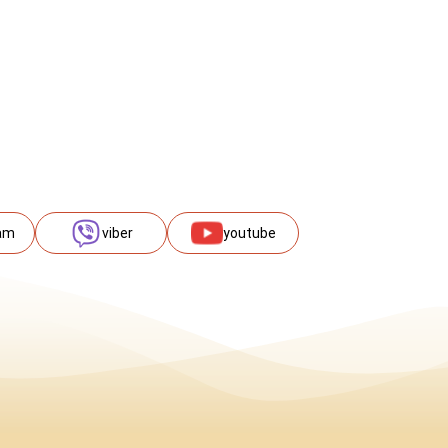
am
viber
youtube