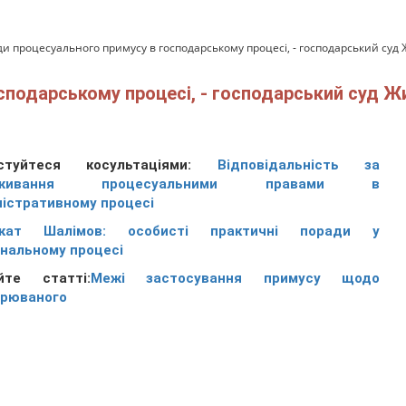
ди процесуального примусу в господарському процесі, - господарський суд 
сподарському процесі, - господарський суд Ж
истуйтеся косультаціями:
Відповідальність за
вживання процесуальними правами в
ністративному процесі
окат Шалімов: особисті практичні поради у
інальному процесі
йте статті:
Межі застосування примусу щодо
зрюваного