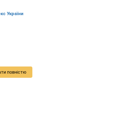
кс України
ати повністю