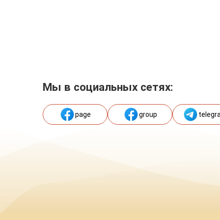
Мы в социальных сетях:
page
group
telegr