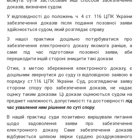
можуть бути застосовані інші способи
забезпечення
доказів, визначені судом.
У відповідності до положень ч. 4 ст. 116 ЦПК України
забезпечення доказів після подання позовної заяви
здійснюється судом, який
розглядає справу.
З нашої практики
доцільно потурбуватися про
забезпечення електронного доказу якомога раніше, а
саме під час підготовки позовної заяви, аби
перешкодити іншій стороні знищити такі докази.
Отже
, з метою збереження електронного доказу,
є
доцільним звернутися
до суду із відповідною заявою в
порядку ст.116 ЦПК України. С
уд, розглядаючи
заяву
сторони спору про забезпечення
доказів, не надає
оцінку таким доказам. Ці докази
оцінюються судом на
предмет належності, допустимості та достовірності
під
час ухвалення ним рішення по суті спору.
В нашій практиці суди позитивно вирішували питання
щодо задоволення заяви про забезпечення
електронного доказу. Саме забезпечення доказів
відбувається шляхом звірки суддею роздрукованого