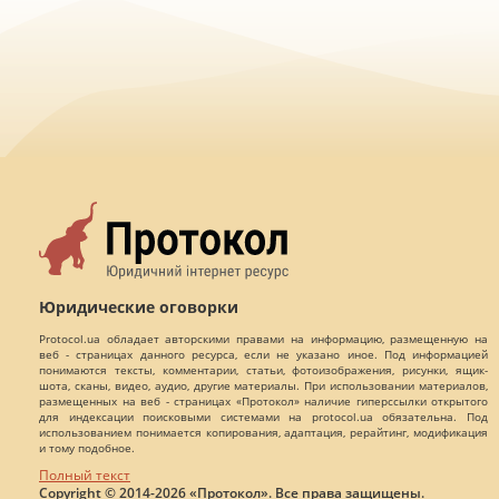
Юридические оговорки
Protocol.ua обладает авторскими правами на информацию, размещенную на
веб - страницах данного ресурса, если не указано иное. Под информацией
понимаются тексты, комментарии, статьи, фотоизображения, рисунки, ящик-
шота, сканы, видео, аудио, другие материалы. При использовании материалов,
размещенных на веб - страницах «Протокол» наличие гиперссылки открытого
для индексации поисковыми системами на protocol.ua обязательна. Под
использованием понимается копирования, адаптация, рерайтинг, модификация
и тому подобное.
Полный текст
Copyright © 2014-2026 «Протокол». Все права защищены.