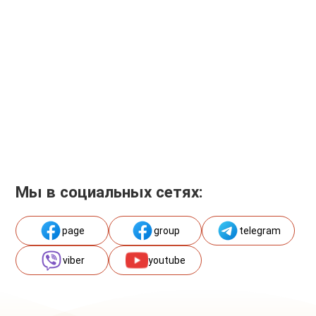
Мы в социальных сетях:
page
group
telegram
viber
youtube