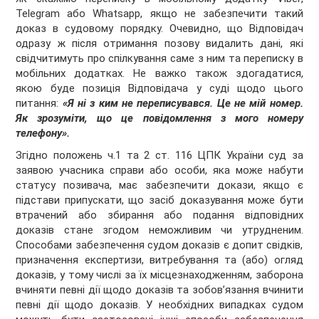
Telegram
або
Whatsapp
,
якщо не забезпечити
такий
доказ в судовому порядку.
Очевидно, що Відповідач
одразу ж
після отримання позову видалить дані, які
свідчитимуть про спілкування
саме
з ним та
переписку в
мобільних додатках. Не важко також здогадатися,
якою буде позиція Відповідача у суді щодо цього
питання
:
«Я ні
з ким не переписувався
. Ц
е не мій номер
.
Як зрозуміти, що це повідомлення з мого номеру
телефону».
Згідно поло
жень ч.1 та 2 ст. 116 ЦПК України
суд за
заявою учасника справи або особи, яка може набути
статусу позивача, має забезпечити докази, якщо є
підстави припускати, що засіб доказування може бути
втрачений або збирання або подання відповідних
доказів стане згодом
неможливим
чи утрудненим.
Способами забезпечення судом доказів є допит свідків,
призначення
експертизи, витребування та (або)
огляд
доказів, у тому числі за їх місцезнаходженням, заборона
вчиняти певні дії щодо доказів та зобов’язання вчинити
певні дії щодо
доказів. У необхідних
випадках судом