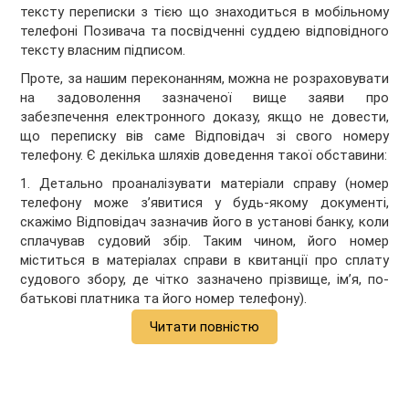
тексту переписки з тією що знаходиться в мобільному
телефоні Позивача та посвідченні суддею відповідного
тексту власним підписом.
Проте, за нашим переконанням, можна не розраховувати
на задоволення зазначеної вище заяви про
забезпечення електронного доказу, якщо не довести,
що переписку вів саме Відповідач зі свого номеру
телефону.
Є декілька шляхів доведення такої обставини
:
1.
Детально проаналізувати матеріали справу (
номер
телефону може з’явитися у будь-якому документ
і,
скаж
імо Відповідач зазначив його в установі банку, коли
сплачував судовий збір. Таким чином, його номер
міститься
в матеріалах справи в квитанції про сплату
судового збору, де чітко зазначено прізвище, ім
’я,
по-
батькові платника та його номер телефону).
Читати повністю