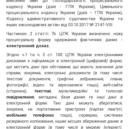
внесення змін до Господарського процесуального
кодексу України (далі - ГПК України), Цивільного
процесуального кодексу України (далі – ГПК України),
Кодексу адміністративного судочинства України та
інших законодавчих актів» від 03.10.2017 № 2147-VIII.
Частиною 2 статті 76 ЦПК України визначено нову
процесуальну форму одержання фактичних даних -
електронний доказ.
Згідно ч.1 та ч. 3 ст. 100 ЦПК України
електронними
доказами є інформація в електронній (цифровій) формі,
що містить дані про обставини, що мають значення для
справи, зокрема, електронні документи (в тому числі
текстові документи, графічні
зображення, плани,
фотографії, відео- та звукозаписи тощо), веб-сайти
(сторінки),
текстові
, мультимедійні
та голосові
повідомлення
, метадані, бази даних
та інші дані в
електронній формі. Такі дані можуть зберігатися,
зокрема, на портативних пристроях (картах пам’яті,
мобільних телефонах
тощо), серверах, системах
резервного копіювання, інших місцях збереження даних в
електронній формі (в тому числі в мережі Інтернет).