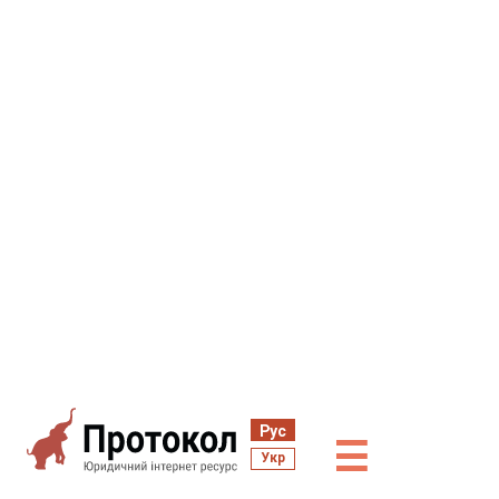
Рус
☰
Укр