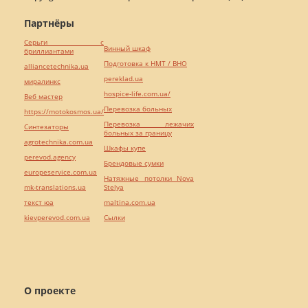
Партнёры
Серьги с
Винный шкаф
бриллиантами
Подготовка к НМТ / ВНО
alliancetechnika.ua
pereklad.ua
миралинкс
hospice-life.com.ua/
Веб мастер
Перевозка больных
https://motokosmos.ua/
Перевозка лежачих
Синтезаторы
больных за границу
agrotechnika.com.ua
Шкафы купе
perevod.agency
Брендовые сумки
europeservice.com.ua
Натяжные потолки Nova
mk-translations.ua
Stelya
текст юа
maltina.com.ua
kievperevod.com.ua
Cылки
О проекте