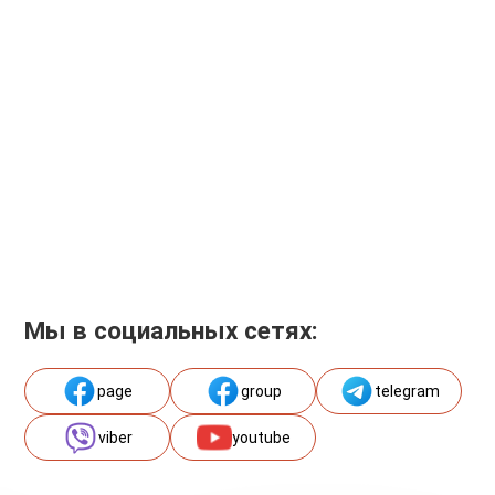
Мы в социальных сетях:
page
group
telegram
viber
youtube