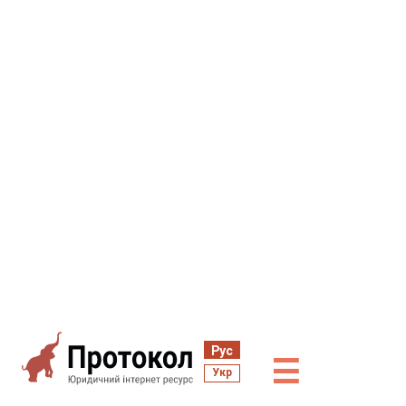
Рус
☰
Укр