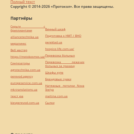
Полный текст
Copyright © 2014-2026 «Протокол». Все права защищены.
Партнёры
Серьги с
Винный шкаф
бриллиантами
Подготовка к НМТ / ВНО
alliancetechnika.ua
pereklad.ua
миралинкс
hospice-life.com.ua/
Веб мастер
Перевозка больных
https://motokosmos.ua/
Перевозка лежачих
Синтезаторы
больных за границу
agrotechnika.com.ua
Шкафы купе
perevod.agency
Брендовые сумки
europeservice.com.ua
Натяжные потолки Nova
mk-translations.ua
Stelya
текст юа
maltina.com.ua
kievperevod.com.ua
Cылки