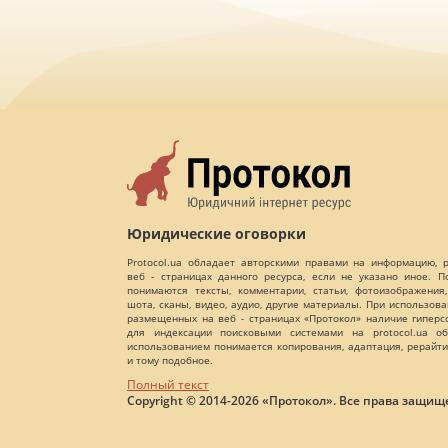
Юридические оговорки
Protocol.ua обладает авторскими правами на информацию,
веб - страницах данного ресурса, если не указано иное. 
понимаются тексты, комментарии, статьи, фотоизображения,
шота, сканы, видео, аудио, другие материалы. При использов
размещенных на веб - страницах «Протокол» наличие гиперс
для индексации поисковыми системами на protocol.ua об
использованием понимается копирования, адаптация, рерайти
и тому подобное.
Полный текст
Copyright © 2014-2026 «Протокол». Все права защищ