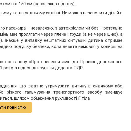
ом від 150 см (незалежно від віку).
ньому та на задньому сидінні. Не можна перевозити дітей в
о пасажира – незалежно, з автокріслом чи без – ретельно
мінь має пролягати через плече і груди (а не через шию), а
т). Інакше у випадку нештатних ситуацій дитина отримає
редню подушку безпеки, коли везете немовля у колисці на
ив постанову «Про внесення змін до Правил дорожнього
 року, а відповідні пункти додані в ПДР.
бладнання, що здатне утримувати дитину в сидячому або
або різкого гальмування транспортного засобу зменшує
ться, шляхом обмеження рухливості її тіла.
ати повністю