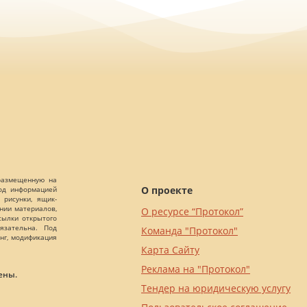
 размещенную на
О проекте
Под информацией
 рисунки, ящик-
ании материалов,
О ресурсе “Протокол”
сылки открытого
язательна. Под
Команда "Протокол"
нг, модификация
Карта Сайту
Реклама на "Протокол"
ены.
Тендер на юридическую услугу