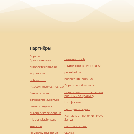
Партнёры
Серьги с
Винный шкаф
бриллиантами
Подготовка к НМТ / ВНО
alliancetechnika.ua
pereklad.ua
миралинкс
hospice-life.com.ua/
Веб мастер
Перевозка больных
https://motokosmos.ua/
Перевозка лежачих
Синтезаторы
больных за границу
agrotechnika.com.ua
Шкафы купе
perevod.agency
Брендовые сумки
europeservice.com.ua
Натяжные потолки Nova
mk-translations.ua
Stelya
текст юа
maltina.com.ua
kievperevod.com.ua
Cылки