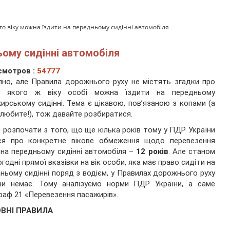
ого віку можна їздити на передньому сидінні автомобіля
ьому сидінні автомобіля
смотров :
54777
но, але Правила дорожнього руху не містять згадки про
з якого ж віку особі можна їздити на передньому
ирському сидінні. Тема є цікавою, пов’язаною з копами (а
 любите!), тож давайте розбиратися.
 розпочати з того, що ще кілька років тому у ПДР України
ся про конкретне вікове обмеження щодо перевезення
 на передньому сидінні автомобіля –
12 років
. Але станом
огодні прямої вказівки на вік особи, яка має право сидіти на
ньому сидінні поряд з водієм, у Правилах дорожнього руху
їни немає. Тому аналізуємо норми ПДР України, а саме
раф 21 «Перевезення пасажирів».
ВНІ ПРАВИЛА