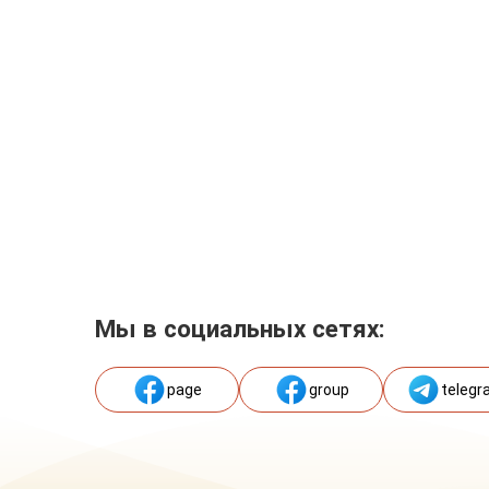
Мы в социальных сетях:
page
group
telegr