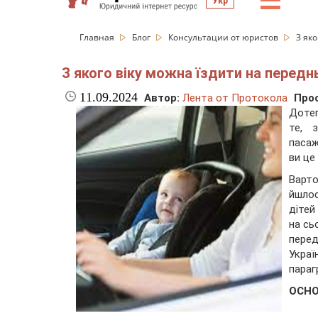
☰
Укр
Главная
Блог
Консультации от юристов
З як
З якого віку можна їздити на передн
11.09.2024
Автор:
Лента от Протокола
Про
Дотеп
те, 
пасаж
ви це
Варто
йшло
дітей
на сь
перед
Укра
параг
ОСНО