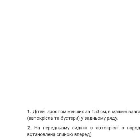
1️
.
Дітей, зростом менших за 150 см, в машині вза
(автокрісла та бустери) у задньому ряду.
2️
.
На передньому сидінні в автокріслі з народ
встановлена спиною вперед).