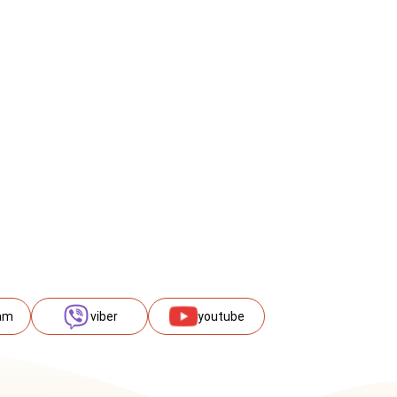
am
viber
youtube