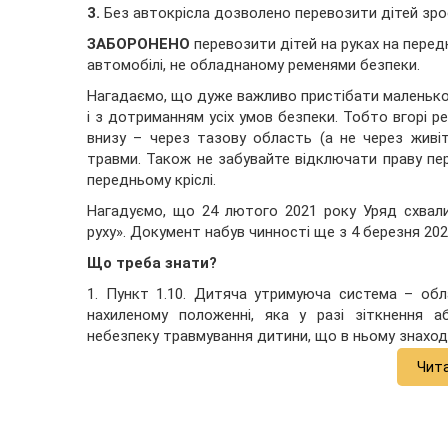
3️
.
Без автокрісла дозволено перевозити дітей зрост
ЗАБОРОНЕНО
перевозити дітей на руках на перед
автомобілі, не обладнаному ременями безпеки.
Нагадаємо, що дуже важливо пристібати маленьког
і з дотриманням усіх умов безпеки. Тобто вгорі ре
внизу – через тазову область (а не через живі
травми. Також не забувайте відключати праву пе
передньому кріслі.
Нагадуємо, що 24 лютого 2021 року Уряд схвал
руху». Документ набув чинності ще з 4 березня 2021
Що
треба
знати
?
1️. Пункт 1.10. Дитяча утримуюча система – о
нахиленому положенні, яка у разі зіткнення 
небезпеку травмування дитини, що в ньому знаходи
Чит