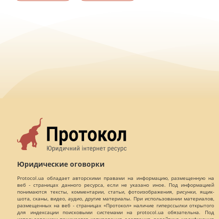
Юридические оговорки
Protocol.ua обладает авторскими правами на информацию, размещенную на
веб - страницах данного ресурса, если не указано иное. Под информацией
понимаются тексты, комментарии, статьи, фотоизображения, рисунки, ящик-
шота, сканы, видео, аудио, другие материалы. При использовании материалов,
размещенных на веб - страницах «Протокол» наличие гиперссылки открытого
для индексации поисковыми системами на protocol.ua обязательна. Под
использованием понимается копирования, адаптация, рерайтинг, модификация