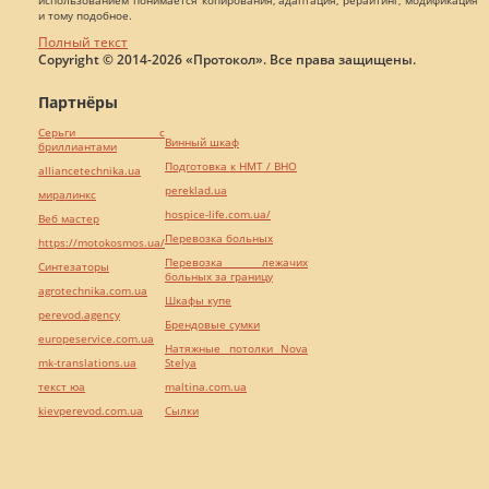
и тому подобное.
Полный текст
Copyright © 2014-2026 «Протокол». Все права защищены.
Партнёры
Серьги с
Винный шкаф
бриллиантами
Подготовка к НМТ / ВНО
alliancetechnika.ua
pereklad.ua
миралинкс
hospice-life.com.ua/
Веб мастер
Перевозка больных
https://motokosmos.ua/
Перевозка лежачих
Синтезаторы
больных за границу
agrotechnika.com.ua
Шкафы купе
perevod.agency
Брендовые сумки
europeservice.com.ua
Натяжные потолки Nova
mk-translations.ua
Stelya
текст юа
maltina.com.ua
kievperevod.com.ua
Cылки