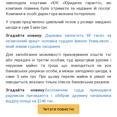
заволоділа коштами «ЮК «Юридичні гарантії», які
компанія повинна була отримати за надання їй послуг.
Компанія в особі директора визнана потерпілою.
У справі пред’явлено цивільний позов у розмірі завданої
шкоди в сумі 5 млн грн.
Згадайте новину:
Держава заплатить 90 тисяч за
незаконний арешт чоловіка суддею Іриною Уханьовою ,
який знімав судове засідання
Для запобігання можливості приховування коштів та/
або передачі їх третім особам, суд арештував рухоме і
нерухоме майно та гроші, що знаходяться на усіх
банківських рахунках особи, в межах заподіяної шкоди, а
саме 5 млн грн. При цьому перелік майна в ухвалі не
наводиться, вказано тільки список банківських рахунків.
Згадайте новину:
Експомічник судді прикидався
радником президента і обібрав дружину начальника
відділу поліції на $240 тис.
Читати повністю