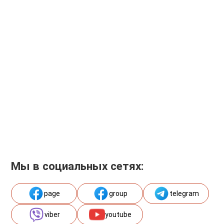
Мы в социальных сетях:
page
group
telegram
viber
youtube