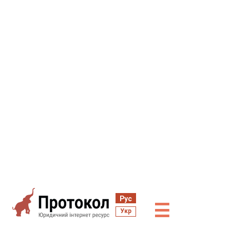
Рус
☰
Укр