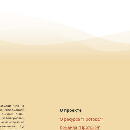
 размещенную на
О проекте
Под информацией
 рисунки, ящик-
ании материалов,
О ресурсе “Протокол”
сылки открытого
язательна. Под
Команда "Протокол"
нг, модификация