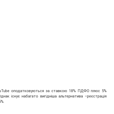
ouTube оподатковуються за ставкою 18% ПДФО плюс 5%
днак існує набагато вигідніша альтернатива –реєстрація
5%.