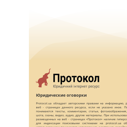
Юридические оговорки
Protocol.ua обладает авторскими правами на информацию,
веб - страницах данного ресурса, если не указано иное. 
понимаются тексты, комментарии, статьи, фотоизображения,
шота, сканы, видео, аудио, другие материалы. При использов
размещенных на веб - страницах «Протокол» наличие гиперс
для индексации поисковыми системами на protocol.ua об
использованием понимается копирования, адаптация, рерайти