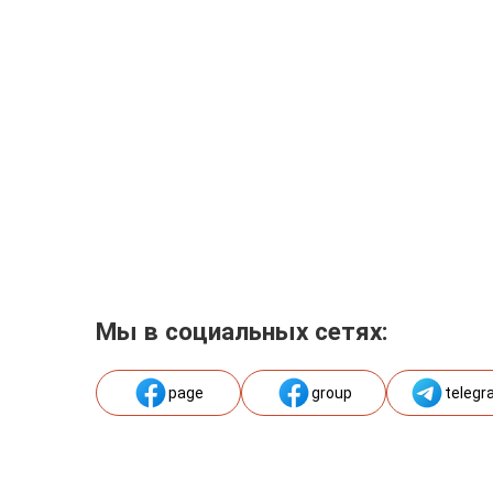
Мы в социальных сетях:
page
group
telegr