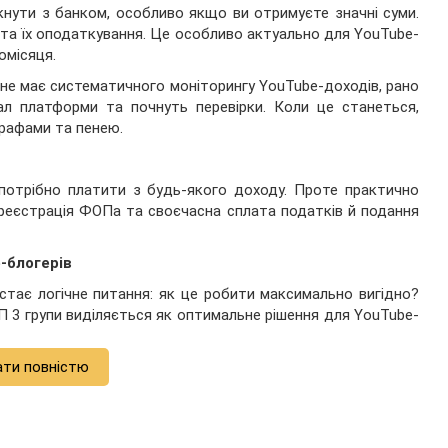
ути з банком, особливо якщо ви отримуєте значні суми.
та їх оподаткування. Це особливо актуально для YouTube-
омісяця.
не має систематичного моніторингу YouTube-доходів, рано
іал платформи та почнуть перевірки. Коли це станеться,
рафами та пенею.
 потрібно платити з будь-якого доходу. Проте практично
 реєстрація ФОПа та своєчасна сплата податків й подання
-блогерів
остає логічне питання: як це робити максимально вигідно?
П 3 групи виділяється як оптимальне рішення для YouTube-
ати повністю