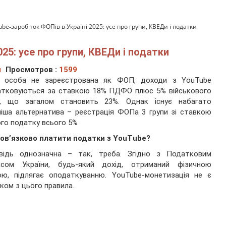
be‑заробіток ФОПів в Україні 2025: усе про групи, КВЕДи і податки
25: усе про групи, КВЕДи і податки
ч
Просмотров :
1599
 особа не зареєстрована як ФОП, доходи з YouTube
атковуються за ставкою 18% ПДФО плюс 5% військового
у, що загалом становить 23%. Однак існує набагато
ніша альтернатива – реєстрація ФОПа 3 групи зі ставкою
го податку всього 5%
бов’язково платити податки з YouTube?
овідь однозначна – так, треба. Згідно з Податковим
ксом України, будь-який дохід, отриманий фізичною
ою, підлягає оподаткуванню. YouTube-монетизація не є
ком з цього правила.