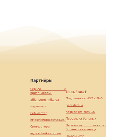
Партнёры
Серьги с
Винный шкаф
бриллиантами
Подготовка к НМТ / ВНО
alliancetechnika.ua
pereklad.ua
миралинкс
hospice-life.com.ua/
Веб мастер
Перевозка больных
https://motokosmos.ua/
Перевозка лежачих
Синтезаторы
больных за границу
agrotechnika.com.ua
Шкафы купе