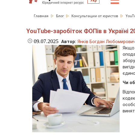
☰
Укр
Главная
Блог
Консультации от юристов
YouTu
YouTube‑заробіток ФОПів в Україні 20
09.07.2025
Автор:
Янків Богдан Любомирови
Якщо
опод
збор
вигід
єдино
Чи о
Відп
коде
особ
винят