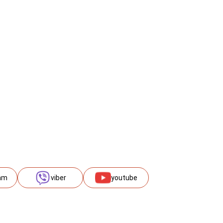
am
viber
youtube