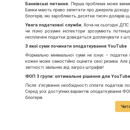
Банківські питання.
Перша проблема може виникн
Банки мають право запитати про джерела доходу 
блогерів, які заробляють десятки тисяч доларів щ
Увага податкової служби.
Хоча на сьогодні ДПС 
чи пізно розумні інспектори зрозуміють потенц
несплачені податки доведеться доплачувати з шт
З якої суми починати оподаткування YouTube
Формально мінімальної суми не існує – податки
кожен може самостійно оцінити свої ризики. Але
звітності звільняє від загроз штрафів!
ФОП 3 групи: оптимальне рішення для YouTube
Після з’ясування необхідності сплати податків п
Серед усіх доступних варіантів оподаткування ФО
блогерів.
Чит