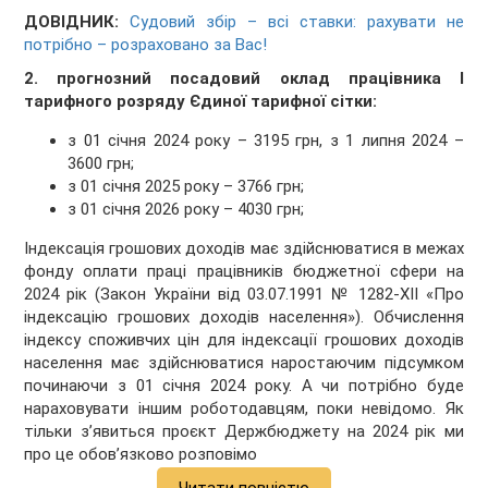
ДОВІДНИК:
Судовий збір – всі ставки: рахувати не
потрібно – розраховано за Вас!
2. прогнозний посадовий оклад працівника І
тарифного розряду Єдиної тарифної сітки:
з 01 січня 2024 року – 3195 грн, з 1 липня 2024 –
3600 грн;
з 01 січня 2025 року – 3766 грн;
з 01 січня 2026 року – 4030 грн;
Індексація грошових доходів має здійснюватися в межах
фонду оплати праці працівників бюджетної сфери на
2024 рік (Закон України від 03.07.1991 № 1282-ХІІ «Про
індексацію грошових доходів населення»). Обчислення
індексу споживчих цін для індексації грошових доходів
населення має здійснюватися наростаючим підсумком
починаючи з 01 січня 2024 року. А чи потрібно буде
нараховувати іншим роботодавцям, поки невідомо. Як
тільки зʼявиться проєкт Держбюджету на 2024 рік ми
про це обовʼязково розповімо