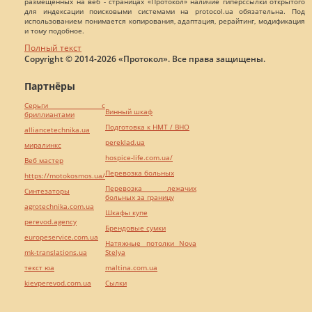
размещенных на веб - страницах «Протокол» наличие гиперссылки открытого
для индексации поисковыми системами на protocol.ua обязательна. Под
использованием понимается копирования, адаптация, рерайтинг, модификация
и тому подобное.
Полный текст
Copyright © 2014-2026 «Протокол». Все права защищены.
Партнёры
Серьги с
Винный шкаф
бриллиантами
Подготовка к НМТ / ВНО
alliancetechnika.ua
pereklad.ua
миралинкс
hospice-life.com.ua/
Веб мастер
Перевозка больных
https://motokosmos.ua/
Перевозка лежачих
Синтезаторы
больных за границу
agrotechnika.com.ua
Шкафы купе
perevod.agency
Брендовые сумки
europeservice.com.ua
Натяжные потолки Nova
mk-translations.ua
Stelya
текст юа
maltina.com.ua
kievperevod.com.ua
Cылки