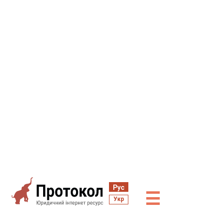
Рус
☰
Укр