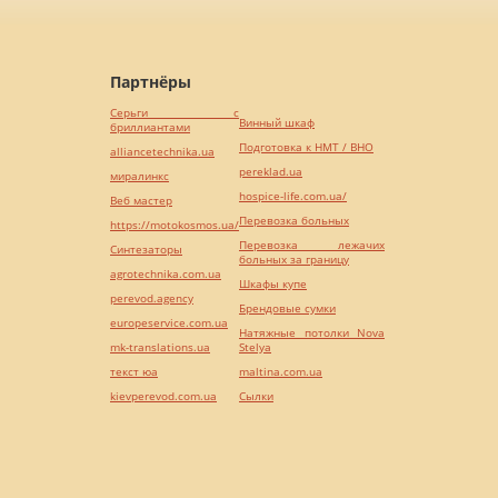
Партнёры
Серьги с
Винный шкаф
бриллиантами
Подготовка к НМТ / ВНО
alliancetechnika.ua
pereklad.ua
миралинкс
hospice-life.com.ua/
Веб мастер
Перевозка больных
https://motokosmos.ua/
Перевозка лежачих
Синтезаторы
больных за границу
agrotechnika.com.ua
Шкафы купе
perevod.agency
Брендовые сумки
europeservice.com.ua
Натяжные потолки Nova
mk-translations.ua
Stelya
текст юа
maltina.com.ua
kievperevod.com.ua
Cылки