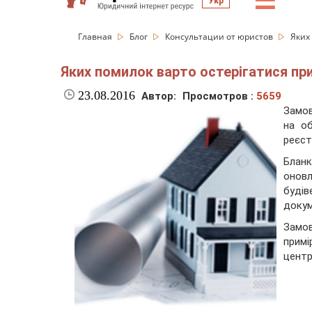
☰
Укр
Главная
Блог
Консультации от юристов
Яких
Яких помилок варто остерігатися при
23.08.2016
Автор:
Просмотров :
5659
Замов
на об
реєст
Блан
оновл
будів
докум
Замо
примі
центр