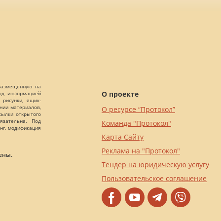
 размещенную на
О проекте
Под информацией
 рисунки, ящик-
ании материалов,
О ресурсе “Протокол”
сылки открытого
язательна. Под
Команда "Протокол"
нг, модификация
Карта Сайту
Реклама на "Протокол"
ены.
Тендер на юридическую услугу
Пользовательское соглашение