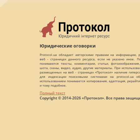
Юридические оговорки
Protocol.ua обладает авторскими правами на информацию,
веб - страницах данного ресурса, если не указано иное. 
понимаются тексты, комментарии, статьи, фотоизображения,
шота, сканы, видео, аудио, другие материалы. При использов
размещенных на веб - страницах «Протокол» наличие гиперс
для индексации поисковыми системами на protocol.ua об
использованием понимается копирования, адаптация, рерайти
и тому подобное.
Полный текст
Copyright © 2014-2026 «Протокол». Все права защищ