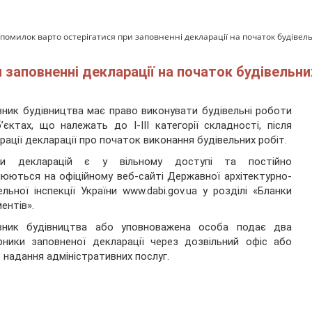
 помилок варто остерігатися при заповненні декларації на початок будівел
 заповненні декларації на початок будівельни
ник будівництва має право виконувати будівельні роботи
’єктах, що належать до І-ІІІ категорії складності, після
рації декларації про початок виконання будівельних робіт.
ки декларацій є у вільному доступі та постійно
юються на офіційному веб-сайті Державної архітектурно-
ельної інспекції України www.dabi.gov.ua у розділі «Бланки
ентів».
вник будівництва або уповноважена особа подає два
рники заповненої декларації через дозвільний офіс або
 надання адміністративних послуг.