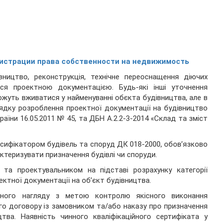
истрации права собственности на недвижимость
вництво, реконструкція, технічне переоснащення діючих
ься проектною документацією. Будь-які інші уточнення
жуть вживатися у найменуванні обєкта будівництва, але в
ядку розроблення проектної документації на будівництво
аїни 16.05.2011 № 45, та ДБН А.2.2-3-2014 «Склад та зміст
сифікатором будівель та споруд ДК 018-2000, обов’язково
ктеризувати призначення будівлі чи споруди.
 та проектувальником на підставі розрахунку категорії
ектної документації на об’єкт будівництва.
ічного нагляду з метою контролю якісного виконання
го договору із замовником та/або наказу про призначення
цтва. Наявність чинного кваліфікаційного сертифіката у