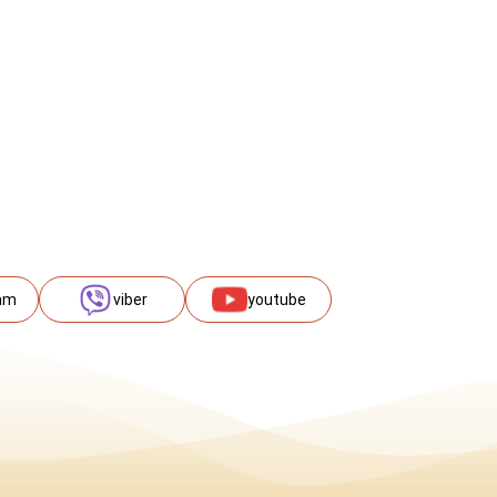
am
viber
youtube