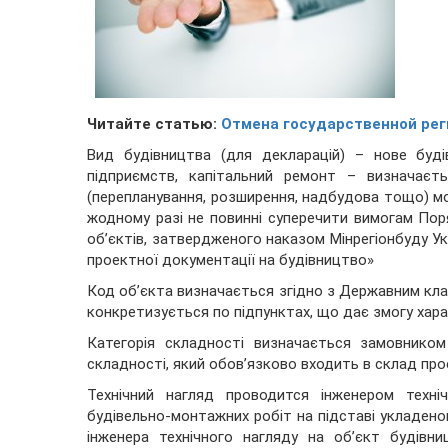
Читайте статью:
Отмена государственной рег
Вид будівництва (для декларацій) – нове буді
підприємств, капітальний ремонт – визначаєт
(перепланування, розширення, надбудова тощо) мо
жодному разі не повинні суперечити вимогам Пор
об’єктів, затвердженого наказом Мінрегіонбуду Укр
проектної документації на будівництво»
Код об’єкта визначається згідно з Державним кла
конкретизується по підпунктах, що дає змогу хара
Категорія складності визначається замовником
складності, який обов’язково входить в склад про
Технічний нагляд проводится інженером техн
будівельно-монтажних робіт на підставі укладено
інженера технічного нагляду на об’єкт будівни