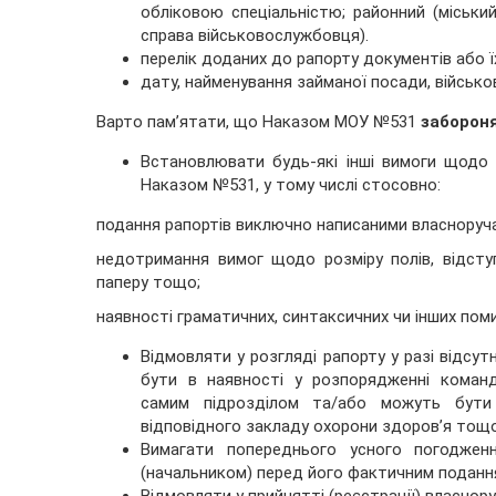
обліковою спеціальністю; районний (міськ
справа військовослужбовця).
перелік доданих до рапорту документів або їх
дату, найменування займаної посади, військов
Варто пам’ятати, що Наказом МОУ №531
заборон
Встановлювати будь-які інші вимоги щодо 
Наказом №531, у тому числі стосовно:
подання рапортів виключно написаними власноруч
недотримання вимог щодо розміру полів, відступ
паперу тощо;
наявності граматичних, синтаксичних чи інших поми
Відмовляти у розгляді рапорту у разі відсут
бути в наявності у розпорядженні коман
самим підрозділом та/або можуть бути 
відповідного закладу охорони здоров’я тощо
Вимагати попереднього усного погоджен
(начальником) перед його фактичним поданн