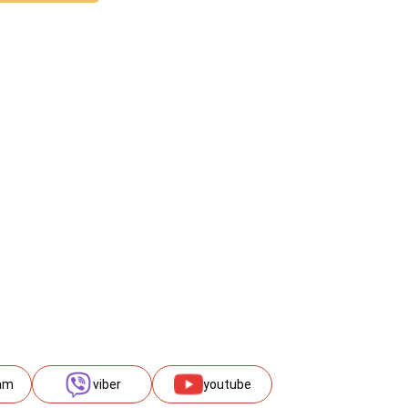
am
viber
youtube