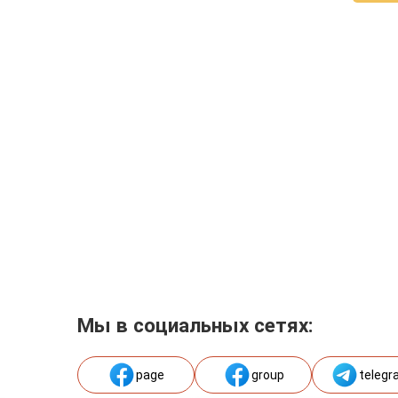
Мы в социальных сетях:
page
group
telegr