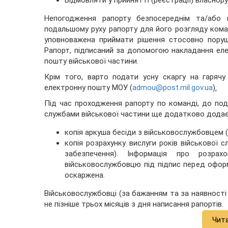
Відмовляти у прийнятті (реєстрації) власнор
Непогодження рапорту безпосереднім та/або 
подальшому руху рапорту для його розгляду ком
уповноважена приймати рішення стосовно поруше
Рапорт, підписаний за допомогою накладання ел
пошту військової частини.
Крім того, варто подати усну скаргу на гаряч
електронну пошту МОУ (
admou@post.mil.gov.ua
).
Під час проходження рапорту по команді, до пода
службами військової частини ще додатково додає
копія аркуша бесіди з військовослужбовцем 
копія розрахунку вислуги років військової 
забезпечення). Інформація про розрах
військовослужбовцю під підпис перед офор
оскаржена.
Військовослужбовці (за бажанням та за наявності 
не пізніше трьох місяців з дня написання рапортів.
Чит