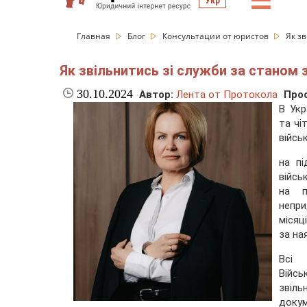
☰
Укр
Главная
Блог
Консультации от юристов
Як зв
Як звільнитись зі служби за станом 
30.10.2024
Автор:
Лента от Протокола
Про
В Укр
та чі
війсь
на пі
війсь
на п
непри
місяці
за на
Всі
Війсь
звіл
докум