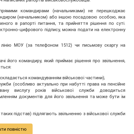
уч написаних рапортів військовослужбовців.
прямими командирами (начальниками) не перешкоджає
андиром (начальником) або іншою посадовою особою, яка
ного в рапорті питання, та прийняття рішення по суті.
ектронно-цифрового підпису, можна подати на електронну
у лінію МОУ (за телефоном 1512) чи письмову скаргу на
чі його командиру, який приймає рішення про звільнення,
ться:
(складається командуванням військової частини);
служби (особливо актуально при набутті права на пенсійне
овану вислугу років військової служби доводиться
мленням документів для його звільнення та може бути їм
таких підстав) підлягають звільненню з військової служби
ати повністю