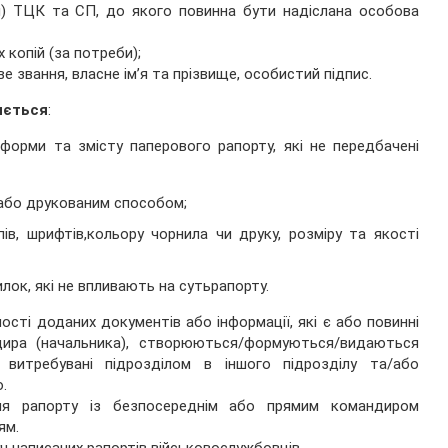
ий) ТЦК та СП, до якого повинна бути надіслана особова
 копій (за потреби);
е звання, власне ім’я та прізвище, особистий підпис.
яється
:
форми та змісту паперового рапорту, які не передбачені
або друкованим способом;
ів, шрифтів,кольору чорнила чи друку, розміру та якості
лок, які не впливають на сутьрапорту.
ності доданих документів або інформації, які є або повинні
дира (начальника), створюються/формуються/видаються
витребувані підрозділом в іншого підрозділу та/або
.
ня рапорту із безпосереднім або прямим командиром
ям.