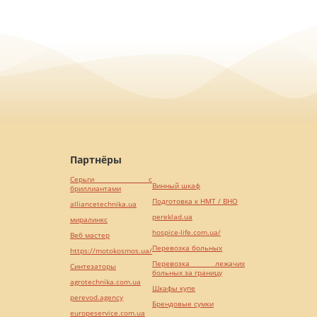
Партнёры
Серьги с
Винный шкаф
бриллиантами
Подготовка к НМТ / ВНО
alliancetechnika.ua
pereklad.ua
миралинкс
hospice-life.com.ua/
Веб мастер
Перевозка больных
https://motokosmos.ua/
Перевозка лежачих
Синтезаторы
больных за границу
agrotechnika.com.ua
Шкафы купе
perevod.agency
Брендовые сумки
europeservice.com.ua