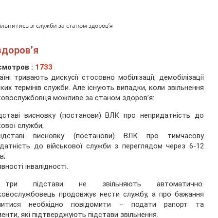
ільнитись зі служби за станом здоров’я
здоров’я
смотров :
1733
аїні тривають дискусії стосовно мобілізації, демобілізації
тких термінів служби. Але існують випадки, коли звільнення
ковослужбовця можливе за станом здоров’я:
дставі висновку (постанови) ВЛК про непридатність до
кової служби;
ідставі висновку (постанови) ВЛК про тимчасову
датність до військової служби з переглядом через 6-12
в;
явності інвалідності.
 три підстави не звільняють автоматично.
ковослужбовець продовжує нести службу, а про бажання
ьнитися необхідно повідомити – подати рапорт та
енти, які підтверджують підстави звільнення.