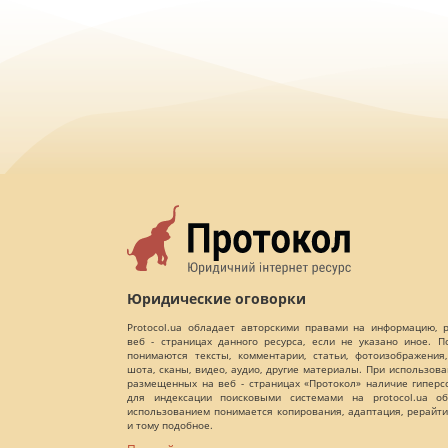
Юридические оговорки
Protocol.ua обладает авторскими правами на информацию,
веб - страницах данного ресурса, если не указано иное. 
понимаются тексты, комментарии, статьи, фотоизображения,
шота, сканы, видео, аудио, другие материалы. При использов
размещенных на веб - страницах «Протокол» наличие гиперс
для индексации поисковыми системами на protocol.ua об
использованием понимается копирования, адаптация, рерайти
и тому подобное.