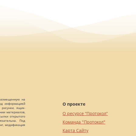
 размещенную на
О проекте
Под информацией
 рисунки, ящик-
ании материалов,
О ресурсе “Протокол”
сылки открытого
язательна. Под
Команда "Протокол"
нг, модификация
Карта Сайту