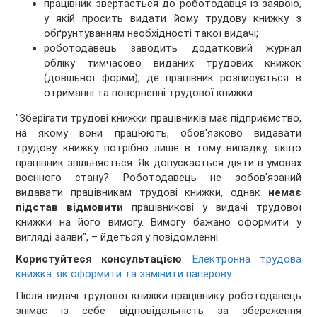
працівник звертається до роботодавця із заявою,
у якій просить видати йому трудову книжку з
обґрунтуванням необхідності такої видачі;
роботодавець заводить додатковий журнал
обліку тимчасово виданих трудових книжок
(довільної форми), де працівник розписується в
отриманні та поверненні трудової книжки.
"Зберігати трудові книжки працівників має підприємство,
на якому вони працюють, обов'язково видавати
трудову книжку потрібно лише в тому випадку, якщо
працівник звільняється. Як допускається діяти в умовах
воєнного стану? Роботодавець не зобов'язаний
видавати працівникам трудові книжки, однак
немає
підстав відмовити
працівникові у видачі трудової
книжки на його вимогу. Вимогу бажано оформити у
вигляді заяви", – йдеться у повідомленні.
Користуйтеся консультацією
:
Електронна трудова
книжка: як оформити та замінити паперову
Після видачі трудової книжки працівнику роботодавець
знімає із себе відповідальність за збереження