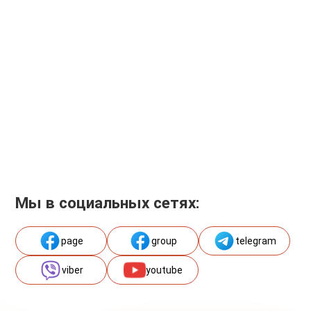
Мы в социальных сетях:
page
group
telegram
viber
youtube