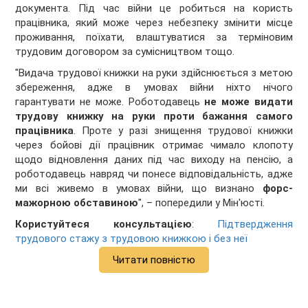
документа. Під час війни це робиться на користь
працівника, який може через небезпеку змінити місце
проживання, поїхати, влаштуватися за терміновим
трудовим договором за сумісництвом тощо.
"Видача трудової книжки на руки здійснюється з метою
збереження, адже в умовах війни ніхто нічого
гарантувати не може. Роботодавець
не може видати
трудову книжку на руки проти бажання самого
працівника
. Проте у разі знищення трудової книжки
через бойові дії працівник отримає чимало клопоту
щодо відновлення даних під час виходу на пенсію, а
роботодавець навряд чи понесе відповідальність, адже
ми всі живемо в умовах війни, що визнано
форс-
мажорною обставиною
", – попередили у Мін'юсті.
Користуйтеся консультацією
:
Підтвердження
трудового стажу з трудовою книжкою і без неї
Читати повністю