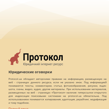
Юридические оговорки
Protocol.ua обладает авторскими правами на информацию, размещенную на
веб - страницах данного ресурса, если не указано иное. Под информацией
понимаются тексты, комментарии, статьи, фотоизображения, рисунки, ящик-
шота, сканы, видео, аудио, другие материалы. При использовании материалов,
размещенных на веб - страницах «Протокол» наличие гиперссылки открытого
для индексации поисковыми системами на protocol.ua обязательна. Под
использованием понимается копирования, адаптация, рерайтинг, модификация
и тому подобное.
Полный текст