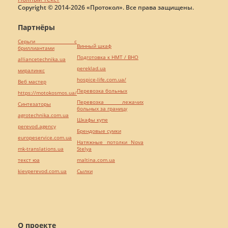
Copyright © 2014-2026 «Протокол». Все права защищены.
Партнёры
Серьги с
Винный шкаф
бриллиантами
Подготовка к НМТ / ВНО
alliancetechnika.ua
pereklad.ua
миралинкс
hospice-life.com.ua/
Веб мастер
Перевозка больных
https://motokosmos.ua/
Перевозка лежачих
Синтезаторы
больных за границу
agrotechnika.com.ua
Шкафы купе
perevod.agency
Брендовые сумки
europeservice.com.ua
Натяжные потолки Nova
mk-translations.ua
Stelya
текст юа
maltina.com.ua
kievperevod.com.ua
Cылки
О проекте