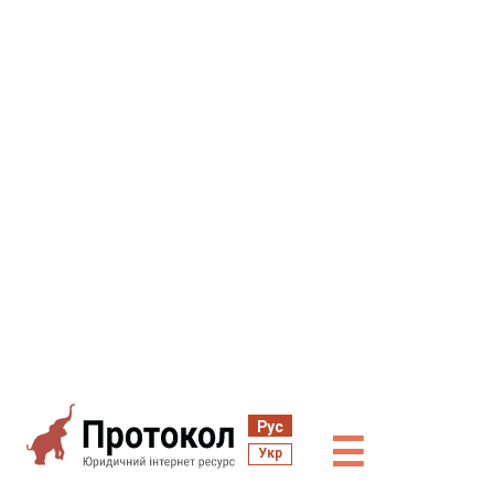
Рус
☰
Укр