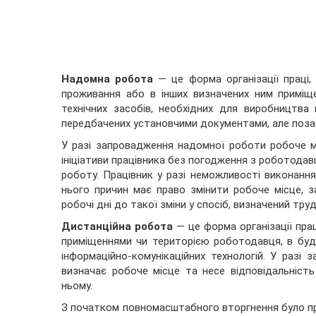
Надомна робота
— це форма організації праці,
проживання або в інших визначених ним приміще
технічних засобів, необхідних для виробництва 
передбачених установчими документами, але поз
У разі запровадження надомної роботи робоче м
ініціативи працівника без погодження з роботода
роботу. Працівник у разі неможливості виконанн
нього причин має право змінити робоче місце, 
робочі дні до такої зміни у спосіб, визначений т
Дистанційна робота
— це форма організації пра
приміщеннями чи територією роботодавця, в буд
інформаційно-комунікаційних технологій. У разі
визначає робоче місце та несе відповідальність
ньому.
З початком повномасштабного вторгнення було 