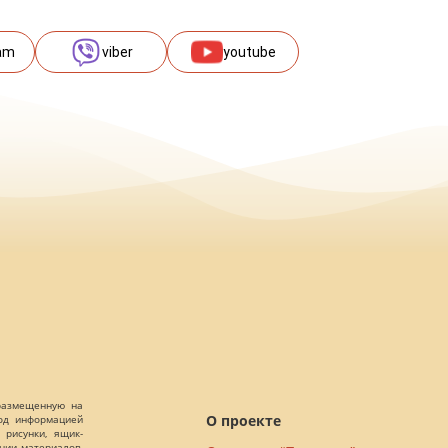
am
viber
youtube
 размещенную на
О проекте
Под информацией
 рисунки, ящик-
ании материалов,