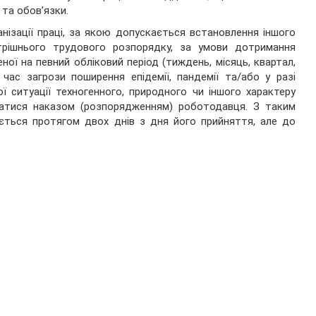
 та обов’язки.
ізації праці, за якою допускається встановлення іншого
трішнього трудового розпорядку, за умови дотримання
ної на певний обліковий період (тиждень, місяць, квартал,
час загрози поширення епідемії, пандемії та/або у разі
ої ситуації техногенного, природного чи іншого характеру
атися наказом (розпорядженням) роботодавця. З таким
ється протягом двох днів з дня його прийняття, але до