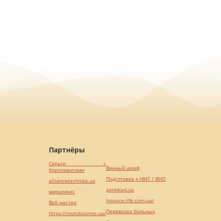
Партнёры
Серьги с
Винный шкаф
бриллиантами
Подготовка к НМТ / ВНО
alliancetechnika.ua
pereklad.ua
миралинкс
hospice-life.com.ua/
Веб мастер
Перевозка больных
https://motokosmos.ua/