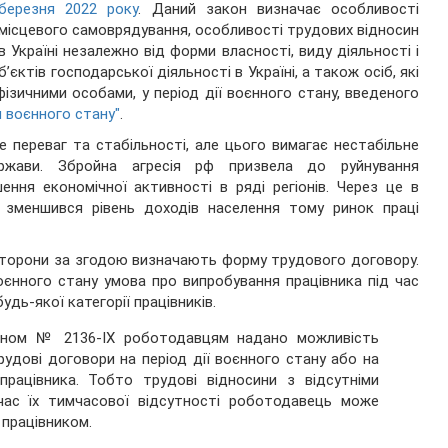
березня 2022 року
. Даний закон визначає особливості
місцевого самоврядування, особливості трудових відносин
 в Україні незалежно від форми власності, виду діяльності і
єктів господарської діяльності в Україні, а також осіб, які
зичними особами, у період дії воєнного стану, введеного
 воєнного стану"
.
 переваг та стабільності, але цього вимагає нестабільне
ержави. Збройна агресія рф призвела до руйнування
ння економічної активності в ряді регіонів. Через це в
о зменшився рівень доходів населення тому ринок праці
 сторони за згодою визначають форму трудового договору.
оєнного стану умова про випробування працівника під час
ь-якої категорії працівників.
оном № 2136-IX роботодавцям надано можливість
удові договори на період дії воєнного стану або на
працівника. Тобто трудові відносини з відсутніми
час їх тимчасової відсутності роботодавець може
 працівником.