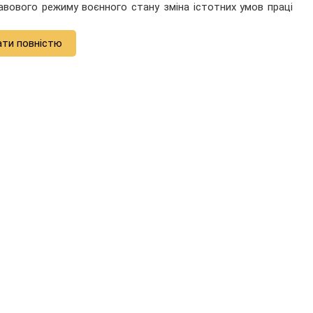
равового режиму воєнного стану зміна істотних умов праці
ати повністю