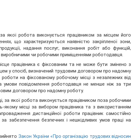
 за якої робота виконується працівником за місцем його
ннях, що характеризуються наявністю закріпленої зони,
продукції, надання послуг, виконання робіт або функцій,
а виробничими чи робочими приміщеннями роботодавця.
ісце працівника є фіксованим та не може бути змінено з
вцем у спосіб, визначений трудовим договором про надомну
я роботи на фіксованому робочому місці з незалежних від
за умови повідомлення роботодавця не менше ніж за три
рудовим договором про надомну роботу.
ці, за якої робота виконується працівником поза робочими
ь-якому місці за вибором працівника та з використанням
 запровадження дистанційної роботи працівник самостійно
 за забезпечення безпечних і нешкідливих умов праці на
прийнято
Закон України «Про організацію трудових відносин