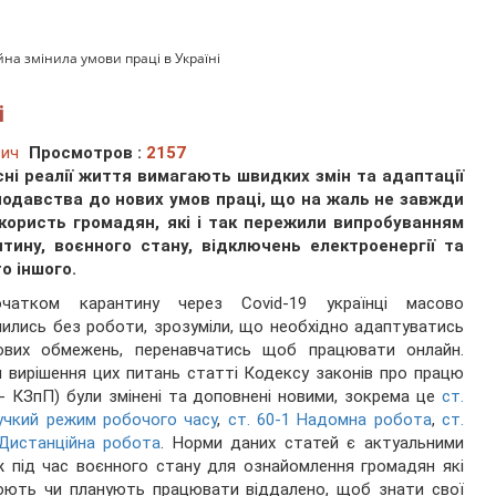
йна змінила умови праці в Україні
і
вич
Просмотров :
2157
сні реалії життя вимагають швидких змін та адаптації
нодавства до нових умов праці, що на жаль не завжди
 користь громадян, які і так пережили випробуванням
нтину, воєнного стану, відключень електроенергії та
о іншого.
чатком карантину через Covid-19 українці масово
ились без роботи, зрозуміли, що необхідно адаптуватись
ових обмежень, перенавчатись щоб працювати онлайн.
 вирішення цих питань статті Кодексу законів про працю
 - КЗпП) були змінені та доповнені новими, зокрема це
ст.
учкий режим робочого часу
,
ст. 60-1 Надомна робота
,
ст.
Дистанційна робота
. Норми даних статей є актуальними
 під час воєнного стану для ознайомлення громадян які
юють чи планують працювати віддалено, щоб знати свої