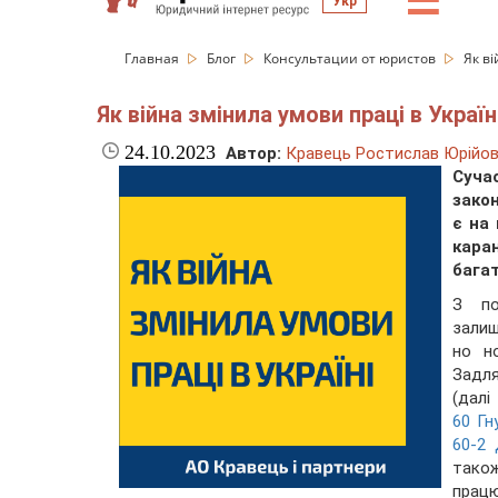
☰
Укр
Главная
Блог
Консультации от юристов
Як ві
Як війна змінила умови праці в Україн
24.10.2023
Автор:
Кравець Ростислав Юрійо
Суча
зако
є на
кара
багат
З по
залиш
но н
Задля
(далі
60 Гн
60-2 
також
прац