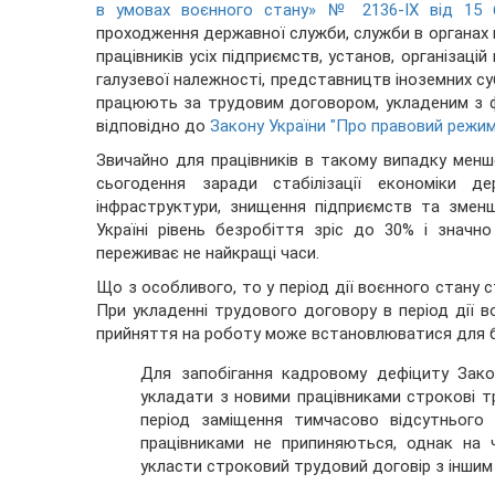
в умовах воєнного стану» № 2136-IX від 15 
проходження державної служби, служби в органах 
працівників усіх підприємств, установ, організацій
галузевої належності, представництв іноземних суб’
працюють за трудовим договором, укладеним з фі
відповідно до
Закону України "Про правовий режим
Звичайно для працівників в такому випадку менше
сьогодення заради стабілізації економіки д
інфраструктури, знищення підприємств та зменше
Україні рівень безробіття зріс до 30% і значн
переживає не найкращі часи.
Що з особливого, то у період дії воєнного стану
При укладенні трудового договору в період дії в
прийняття на роботу може встановлюватися для буд
Для запобігання кадровому дефіциту Зак
укладати з новими працівниками строкові тр
період заміщення тимчасово відсутнього 
працівниками не припиняються, однак на 
укласти строковий трудовий договір з іншим