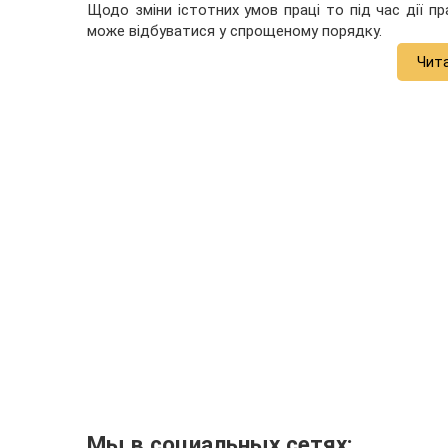
Щодо зміни істотних умов праці то під час дії п
може відбуватися у спрощеному порядку.
Чит
Мы в социальных сетях: