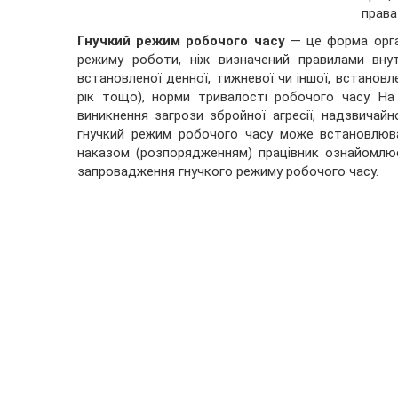
права
Гнучкий режим робочого часу
— це форма орган
режиму роботи, ніж визначений правилами вну
встановленої денної, тижневої чи іншої, встановле
рік тощо), норми тривалості робочого часу. На 
виникнення загрози збройної агресії, надзвичайн
гнучкий режим робочого часу може встановлюв
наказом (розпорядженням) працівник ознайомлю
запровадження гнучкого режиму робочого часу.