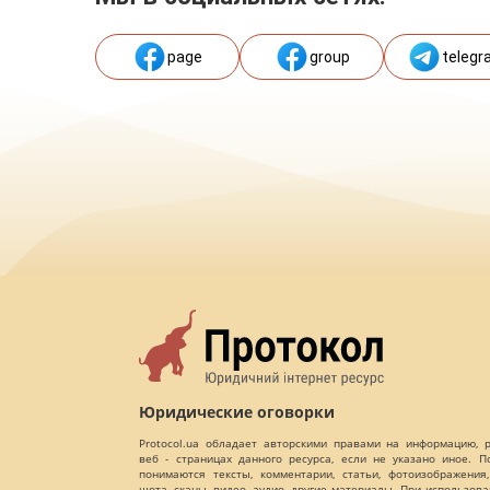
page
group
telegr
Юридические оговорки
Protocol.ua обладает авторскими правами на информацию,
веб - страницах данного ресурса, если не указано иное. 
понимаются тексты, комментарии, статьи, фотоизображения,
шота, сканы, видео, аудио, другие материалы. При использов