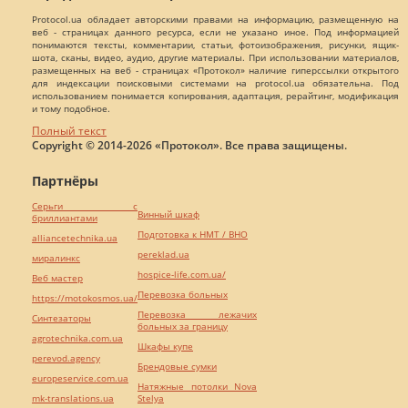
Protocol.ua обладает авторскими правами на информацию, размещенную на
веб - страницах данного ресурса, если не указано иное. Под информацией
понимаются тексты, комментарии, статьи, фотоизображения, рисунки, ящик-
шота, сканы, видео, аудио, другие материалы. При использовании материалов,
размещенных на веб - страницах «Протокол» наличие гиперссылки открытого
для индексации поисковыми системами на protocol.ua обязательна. Под
использованием понимается копирования, адаптация, рерайтинг, модификация
и тому подобное.
Полный текст
Copyright © 2014-2026 «Протокол». Все права защищены.
Партнёры
Серьги с
Винный шкаф
бриллиантами
Подготовка к НМТ / ВНО
alliancetechnika.ua
pereklad.ua
миралинкс
hospice-life.com.ua/
Веб мастер
Перевозка больных
https://motokosmos.ua/
Перевозка лежачих
Синтезаторы
больных за границу
agrotechnika.com.ua
Шкафы купе
perevod.agency
Брендовые сумки
europeservice.com.ua
Натяжные потолки Nova
mk-translations.ua
Stelya