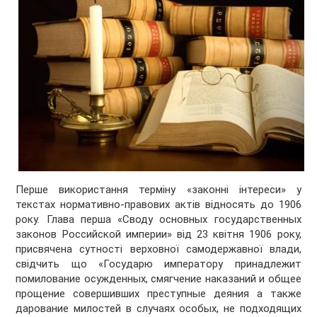
Перше використання терміну «законні інтереси» у
текстах нормативно-правових актів відносять до 1906
року. Глава перша «Своду основных государственных
законов Российской империи» від 23 квітня 1906 року,
присвячена сутності верховної самодержавної влади,
свідчить що «Государю императору принадлежит
помилование осужденных, смягчение наказаний и общее
прощение совершивших преступные деяния а также
дарование милостей в случаях особых, не подходящих