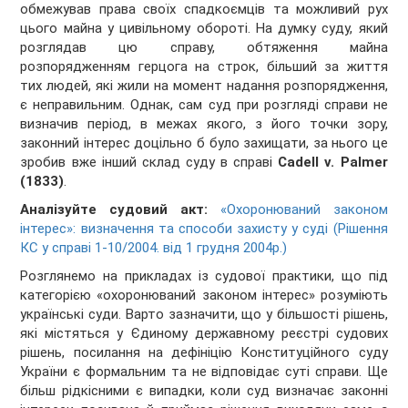
обмежував права своїх спадкоємців та можливий рух
цього майна у цивільному обороті. На думку суду, який
розглядав цю справу, обтяження майна
розпорядженням герцога на строк, більший за життя
тих людей, які жили на момент надання розпорядження,
є неправильним. Однак, сам суд при розгляді справи не
визначив період, в межах якого, з його точки зору,
законний інтерес доцільно б було захищати, за нього це
зробив вже інший склад суду в справі
Cadell v. Palmer
(1833)
.
Аналізуйте судовий акт:
«Охоронюваний законом
інтерес»: визначення та способи захисту у суді (Рішення
КС у справі 1-10/2004. від 1 грудня 2004р.)
Розглянемо на прикладах із судової практики, що під
категорією «охоронюваний законом інтерес» розуміють
українські суди. Варто зазначити, що у більшості рішень,
які містяться у Єдиному державному реєстрі судових
рішень, посилання на дефініцію Конституційного суду
України є формальним та не відповідає суті справи. Ще
більш рідкісними є випадки, коли суд визначає законні