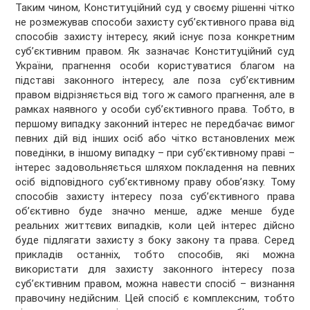
Таким чином, Конституційний суд у своєму рішенні чітко
не розмежував способи захисту суб’єктивного права від
способів захисту інтересу, який існує поза конкретним
суб’єктивним правом. Як зазначає Конституційний суд
України, прагнення особи користуватися благом на
підставі законного інтересу, але поза суб’єктивним
правом відрізняється від того ж самого прагнення, але в
рамках наявного у особи суб’єктивного права. Тобто, в
першому випадку законний інтерес не передбачає вимог
певних дій від інших осіб або чітко встановлених меж
поведінки, в іншому випадку – при суб’єктивному праві –
інтерес задовольняється шляхом покладення на певних
осіб відповідного суб’єктивному праву обов’язку. Тому
способів захисту інтересу поза суб’єктивного права
об’єктивно буде значно менше, адже менше буде
реальних життєвих випадків, коли цей інтерес дійсно
буде підлягати захисту з боку закону та права. Серед
прикладів останніх, тобто способів, які можна
використати для захисту законного інтересу поза
суб’єктивним правом, можна навести спосіб – визнання
правочину недійсним. Цей спосіб є комплексним, тобто