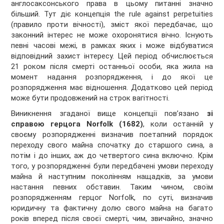
англосаксонського права в цьому питанні значно
більший. Тут діє концепція the rule against perpetuities
(правило проти вічності), зміст якої передбачає, що
законний інтерес не може охоронятися вічно. Існують
певні часові межі, в рамках яких і може відбуватися
відповідний захист інтересу. Цей період обчислюється
21 роком після смерті останньої особи, яка жила на
момент надання розпорядження, і до якої це
розпорядження має відношення. Додатково цей період
може бути продовжений на строк вагітності.
Виникнення згаданої вище концепції пов’язано
зі
справою герцога Norfolk (1682)
, коли останній у
своєму розпорядженні визначив поетапний порядок
переходу свого майна спочатку до старшого сина, а
потім і до інших, аж до четвертого сина включно. Крім
того, у розпорядженні були передбачені умови переходу
майна й наступним поколінням нащадків, за умови
настання певних обставин. Таким чином, своїм
розпорядженням герцог Norfolk, по суті, визначив
юридичну та фактичну долю свого майна на багато
років вперед після своєї смерті, чим, звичайно, значно