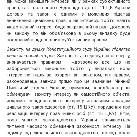
він може захищати інтереси як у рамках суб’єктивного
права, так і поза нього. Відповідно до ст. 11 ЦК України
договір та закон є одними з можливих підстав
виникнення цивільних прав, а не інтересу, тобто навіть
якщо певний інтерес і буде закріплений на рівні договору
чи закону, то він обов’язково в цьому випадку буде
поєднаний з відповідним суб’єктивним правом.
Захисту, на думку Конституційного суду України, підлягає
лише законний інтерес.
Законність інтересу, в свою чергу,
визначається правилом – «дозволено все, що не
забороняється законом», тобто у випадках, коли
інтерес не підлягає охороні ані законом, ані правом,
законодавець завжди прямо про це зазначає. Чинний
Цивільний кодекс України, приміром, передбачає різні
обмежувачі захисту інтересу як самостійного об’єкта,
зокрема, невідповідність інтересу загальним засадам
цивільного законодавства (ст. 15 ЦКУ), порушення при
реалізації інтересу прав інших осіб (ст. 16 ЦКУ). Втім,
поза увагою законодавства України залишається
питання часового обмеження законності інтересу. На
відміну від українського законодавства, досвід країн