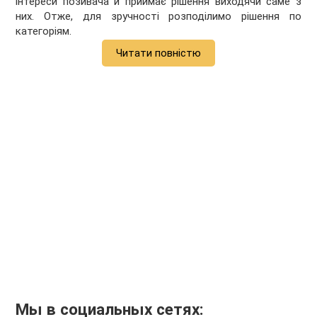
інтереси позивача й приймає рішення виходячи саме з
них. Отже, для зручності розподілимо рішення по
категоріям.
Читати повністю
Мы в социальных сетях: