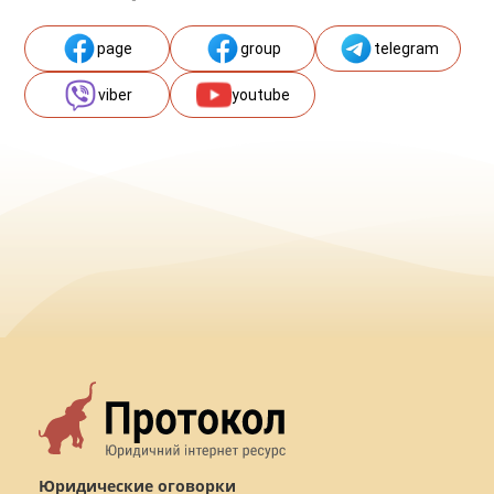
page
group
telegram
viber
youtube
Юридические оговорки