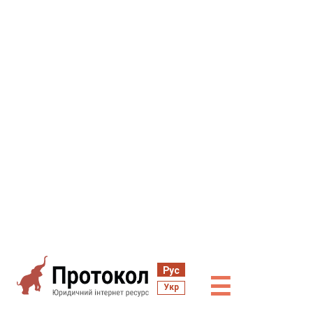
Рус
☰
Укр