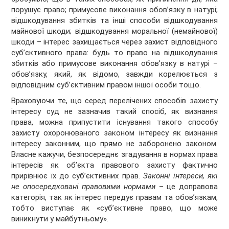
порушує право; примусове виконання обов’язку в натурі;
відшкодування збитків та інші способи відшкодування
майнової шкоди; відшкодування моральної (немайнової)
шкоди – інтерес захищається через захист відповідного
суб’єктивного права: будь то право на відшкодування
збитків або примусове виконання обов’язку в натурі –
обов’язку, який, як відомо, завжди корелюється з
відповідним суб’єктивним правом іншої особи тощо.
Враховуючи те, що серед перелічених способів захисту
інтересу суд не зазначив такий спосіб, як визнання
права, можна припустити існування такого способу
захисту охоронюваного законом інтересу як визнання
інтересу законним, що прямо не заборонено законом.
Власне кажучи, безпосереднє згадування в нормах права
інтересів як об’єкта правового захисту фактично
прирівнює їх до суб’єктивних прав.
Законні інтереси, які
не опосередковані правовими нормами
– це доправова
категорія, так як інтерес передує правам та обов’язкам,
тобто виступає як «суб’єктивне право, що може
виникнути у майбутньому».