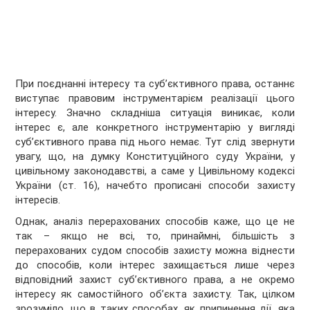
При поєднанні інтересу та суб’єктивного права, останнє
виступає правовим інструментарієм реалізації цього
інтересу. Значно складніша ситуація виникає, коли
інтерес є, але конкретного інструментарію у вигляді
суб’єктивного права під нього немає. Тут слід звернути
увагу, що, на думку Конституційного суду України, у
цивільному законодавстві, а саме у Цивільному кодексі
України (ст. 16), начебто прописані способи захисту
інтересів.
Однак, аналіз перерахованих способів каже, що це не
так – якщо не всі, то, принаймні, більшість з
перерахованих судом способів захисту можна віднести
до способів, коли інтерес захищається лише через
відповідний захист суб’єктивного права, а не окремо
інтересу як самостійного об’єкта захисту. Так, цілком
зрозуміло, що в таких способах, як припинення дії, яка