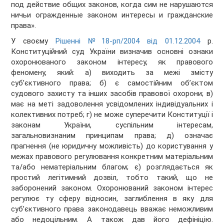
под действие общих законов, когда сим не нарушаются
ничьи огражденные законом интересы и гражданские
права».
У своєму
Рішенні №18-рп/2004 від 01.12.2004
р.
Конституційний суд України визначив основні ознаки
охоронюваного законом інтересу, як правового
феномену, який: а) виходить за межі змісту
суб’єктивного права; б) є самостійним об’єктом
судового захисту та інших засобів правової охорони; в)
має на меті задоволення усвідомлених індивідуальних і
колективних потреб; г) не може суперечити Конституції і
законам України, суспільним інтересам,
загальновизнаним принципам права; д) означає
прагнення (не юридичну можливість) до користування у
межах правового регулювання конкретним матеріальним
та/або нематеріальним благом; є) розглядається як
простий легітимний дозвіл, тобто такий, що не
заборонений законом. Охоронюваний законом інтерес
регулює ту сферу відносин, заглиблення в яку для
суб’єктивного права законодавець вважає неможливим
або недоцільним. А також дав його дефініцію.