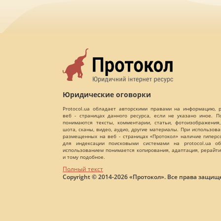
Юридические оговорки
Protocol.ua обладает авторскими правами на информацию,
веб - страницах данного ресурса, если не указано иное. 
понимаются тексты, комментарии, статьи, фотоизображения,
шота, сканы, видео, аудио, другие материалы. При использов
размещенных на веб - страницах «Протокол» наличие гиперс
для индексации поисковыми системами на protocol.ua об
использованием понимается копирования, адаптация, рерайти
и тому подобное.
Полный текст
Copyright © 2014-2026 «Протокол». Все права защищ