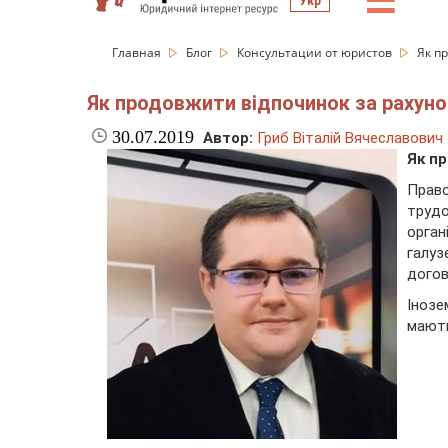
☰
Укр
Главная
Блог
Консультации от юристов
Як п
Як продовжити відпочинок за рахуно
30.07.2019
Автор:
Гриб Віталій Вячеславович
Як п
Право
труд
орган
галу
догов
Інозе
мають