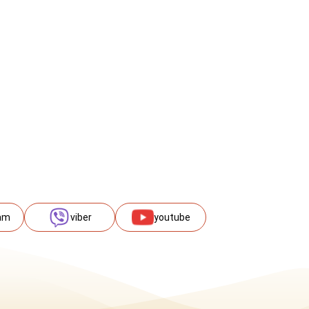
am
viber
youtube