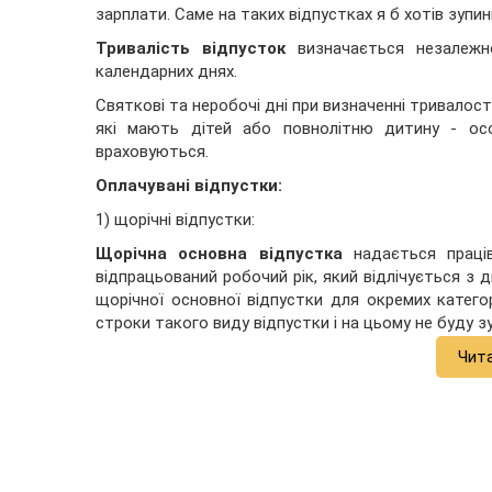
зарплати. Саме на таких відпустках я б хотів зупин
Тривалість відпусток
визначається незалежно
календарних днях.
Святкові та неробочі дні при визначенні тривалост
які мають дітей або повнолітню дитину - осо
враховуються.
Оплачувані відпустки:
1) щорічні відпустки:
Щорічна основна відпустка
надається праці
відпрацьований робочий рік, який відлічується з 
щорічної основної відпустки для окремих категор
строки такого виду відпустки і на цьому не буду з
Чит