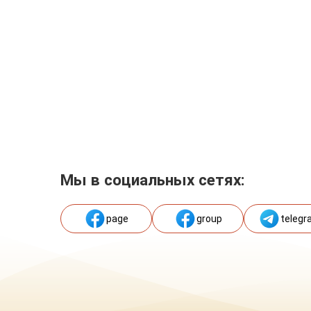
Мы в социальных сетях:
page
group
telegr