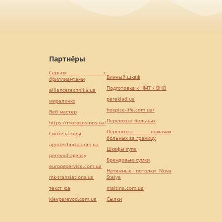
Партнёры
Серьги с
Винный шкаф
бриллиантами
Подготовка к НМТ / ВНО
alliancetechnika.ua
pereklad.ua
миралинкс
hospice-life.com.ua/
Веб мастер
Перевозка больных
https://motokosmos.ua/
Перевозка лежачих
Синтезаторы
больных за границу
agrotechnika.com.ua
Шкафы купе
perevod.agency
Брендовые сумки
europeservice.com.ua
Натяжные потолки Nova
mk-translations.ua
Stelya
текст юа
maltina.com.ua
kievperevod.com.ua
Cылки