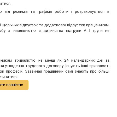
итися.
 від режимів та графіків роботи і розраховується в
і щорічних відпусток та додаткової відпустки працівникам,
бу з інвалідністю з дитинства підгрупи А I групи не
вникам тривалістю не менш як 24 календарних дні за
дня укладення трудового договору. Існують інші тривалості
ій професій. Зазвичай працівники самі знають про більші
упинятися.
ати повністю