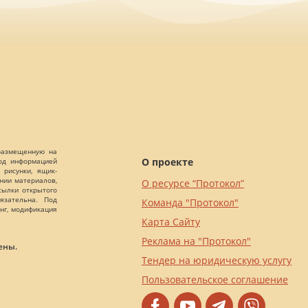
 размещенную на
О проекте
Под информацией
 рисунки, ящик-
ании материалов,
О ресурсе “Протокол”
сылки открытого
язательна. Под
Команда "Протокол"
нг, модификация
Карта Сайту
Реклама на "Протокол"
ены.
Тендер на юридическую услугу
Пользовательское соглашение