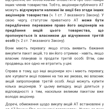
інших членів товариства. Тобто, а
кціонери публічного АТ
можуть
відчужувати належні їм акції без згоди інших
акціонерів товариства
(ч. 1 ст. 7 вказаного Закону). У
свою чергу, с
татутом приватного АТ
може бути
передбачено переважне право його акціонерів на
придбання акцій цього товариства, що
пропонуються їх власником до відчуження третій
особі
(ч. 2 ст. 7 вказаного Закону).
Вони мають перевагу: якщо хтось виявить бажання
викупити пакет акцій, то він його отримає - навіть, якщо
власник планував їх продати третій особі. Втім, сам
продавець все одно не втратить у ціні.
Справа в тому, що інші акціонери хоч і мають перевагу,
але купувати акції повинні на тих же умовах, які власник
акцій запропонував третій особі. Акції можуть купити
кілька акціонерів. У цьому випадку, акції діляться у
відповідності з тим, наскільки великим пакетом вже
володіє акціонер.
Доречі,
обмеження щодо викупу акцій АТ встановлені у