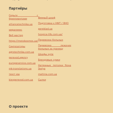
Партнёры
Серьги с
Винный шкаф
бриллиантами
Подготовка к НМТ / ВНО
alliancetechnika.ua
pereklad.ua
миралинкс
hospice-life.com.ua/
Веб мастер
Перевозка больных
https://motokosmos.ua/
Перевозка лежачих
Синтезаторы
больных за границу
agrotechnika.com.ua
Шкафы купе
perevod.agency
Брендовые сумки
europeservice.com.ua
Натяжные потолки Nova
mk-translations.ua
Stelya
текст юа
maltina.com.ua
kievperevod.com.ua
Cылки
О проекте