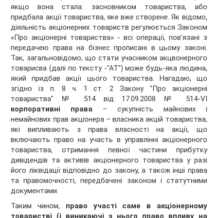
якщо вона стала: засновником товариства, або
придбала акції товариства, яке вже створене. Як відомо,
діяльність акціонерних товариств регулюється Законом
«Про акціонерні товариства» - всі операції, пов'язані з
передачею права на бізнес прописані в цьому законі.
Так, загальновідомо, що стати учасником акцвонерного
товарисва (далі по тексту -"АТ") може будь-яка людина,
який придбав акції цього товариства. Нагадаю, що
згідно із п. 8 ч. 1 ст. 2 Закону "Про акціонерні
товариства" № 514 від 17.09.2008 № 514-VI
корпоративні права
– сукупність майнових і
немайнових прав акціонера – власника акцій товариства,
які випливають з права власності на акції, що
включають право на участь в управлінні акціонерного
товариства, отримання певної частини прибутку
дивідендів та активів акціонерного товариства у разі
його ліквідації відповідно до закону, а також інші права
та правомочності, передбачені законом і статутними
документами.
Таким чином,
право участі саме в акціонерному
товаристві (і виникаючі з нього право впливу на