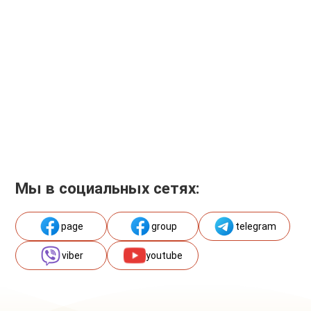
Мы в социальных сетях:
page
group
telegram
viber
youtube