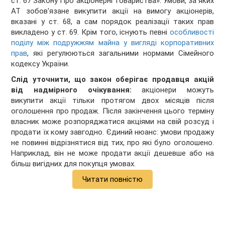
ст. 67 Закону
Про акціонерні товариства»
. Умови, за яких
АТ зобов'язане викупити акції на вимогу акціонерів,
вказані у ст. 68, а сам порядок реалізації таких прав
викладено у ст. 69. Крім того, існують певні
особливості
поділу між подружжям майна у вигляді корпоративних
прав
, які регулюються загальними нормами Сімейного
кодексу України.
Слід уточнити, що закон оберігає продавця акцій
від надмірного очікування:
акціонери можуть
викупити акції тільки протягом двох місяців після
оголошення про продаж. Після закінчення цього терміну
власник може розпоряджатися акціями на свій розсуд і
продати їх кому завгодно. Єдиний нюанс: умови продажу
не повинні відрізнятися від тих, про які було оголошено.
Наприклад, він не може продати акції дешевше або на
більш вигідних для покупця умовах.
Читати повністю