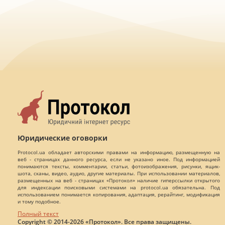
Юридические оговорки
Protocol.ua обладает авторскими правами на информацию, размещенную на
веб - страницах данного ресурса, если не указано иное. Под информацией
понимаются тексты, комментарии, статьи, фотоизображения, рисунки, ящик-
шота, сканы, видео, аудио, другие материалы. При использовании материалов,
размещенных на веб - страницах «Протокол» наличие гиперссылки открытого
для индексации поисковыми системами на protocol.ua обязательна. Под
использованием понимается копирования, адаптация, рерайтинг, модификация
и тому подобное.
Полный текст
Copyright © 2014-2026 «Протокол». Все права защищены.