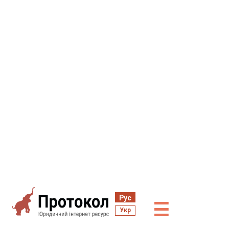
Рус
☰
Укр