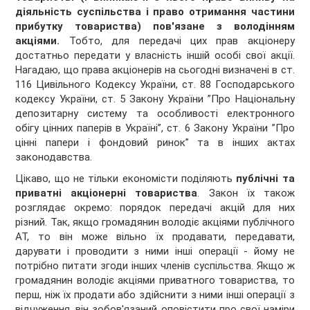
діяльність суспільства і право отримання частини
прибутку товариства) пов'язане з володінням
акціями.
Тобто, для передачі цих прав акціонеру
достатньо передати у власність іншій особі свої акції.
Нагадаю, що права акціонерів на сьогодні визначені в ст.
116 Цивільного Кодексу України, ст. 88 Господарського
кодексу України, ст. 5 Закону України ”Про Національну
депозитарну систему та особливості електронного
обігу цінних паперів в Україні”, ст. 6 Закону України ”Про
цінні папери і фондовий ринок” та в інших актах
законодавства.
Цікаво, що не тільки економісти поділяють
публічні та
приватні акціонерні товариства
. Закон їх також
розглядає окремо: порядок передачі акцій для них
різний. Так, якщо громадянин володіє акціями публічного
АТ, то він може вільно їх продавати, передавати,
дарувати і проводити з ними інші операції - йому не
потрібно питати згоди інших членів суспільства. Якщо ж
громадянин володіє акціями приватного товариства, то
перш, ніж їх продати або здійснити з ними інші операції з
відчуження, він зобов'язаний оповістити про свої наміри