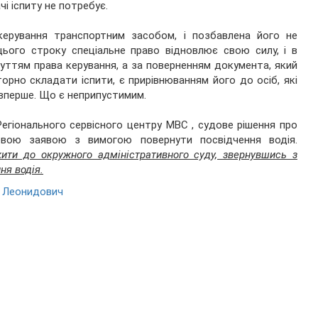
і іспиту не потребує.
керування транспортним засобом, і позбавлена його не
цього строку спеціальне право відновлює свою силу, і в
уттям права керування, а за поверненням документа, який
орно складати іспити, є прирівнюванням його до осіб, які
 вперше. Що є неприпустимим.
Регіонального сервісного центру МВС , судове рішення про
овою заявою з вимогою повернути посвідчення водія.
ити до окружного адміністративного суду, звернувшись з
ня водія.
 Леонидович