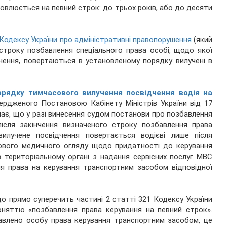
овлюється на певний строк: до трьох років, або до десяти
 Кодексу України про адміністративні правопорушення
(який
 строку позбавлення спеціального права особі, щодо якої
нення, повертаються в установленому порядку вилучені в
орядку тимчасового вилучення посвідчення водія на
вердженого Постановою Кабінету Міністрів України від 17
начає, що у разі винесення судом постанови про позбавлення
ісля закінчення визначеного строку позбавлення права
илучене посвідчення повертається водієві лише після
ового медичного огляду щодо придатності до керування
 територіальному органі з надання сервісних послуг МВС
ня права на керування транспортним засобом відповідної
о прямо суперечить частині 2 статті 321 Кодексу України
оняттю «позбавлення права керування на певний строк».
бавлено особу права керування транспортним засобом, це