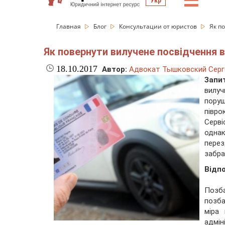
☰
Укр
Главная
Блог
Консультации от юристов
Як п
Як повернути вилучене посвідчення в
18.10.2017
Автор:
Адвокат Тышковский Серг
Запи
вилуч
поруш
півр
Серві
однак
перез
забра
Відп
Позб
позба
міра
адмі