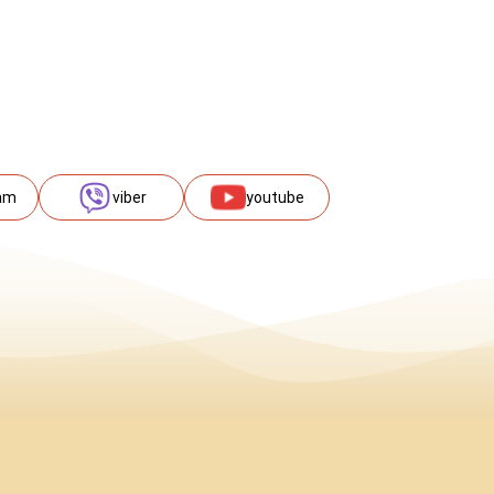
am
viber
youtube