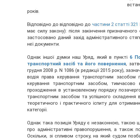
встан
років.
Відповідно до відповідно до
частини 2 статті 321
має силу закону): після закінчення призначеного
застосовано даний захід адміністративного стяг
неї документи.
Однак іншої думки наш Уряд, який в пункті
6 П
транспортний засіб та його повернення
, зат
грудня 2008 р. N 1086 (в редакції 2015 року), заз
водія права керування транспортним засобом п
керування транспортним засобом, тимчасово в
проходження в установленому порядку позачерг
транспортним засобом та успішного складення в
теоретичного і практичного іспиту для отриман
категорії.
Однак така позиція Уряду є незаконною, такою щ
про адміністративні правопорушення, а також п
Оскільки, зі спливом строку, на який судом поз