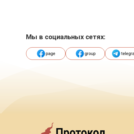
Мы в социальных сетях:
page
group
telegr