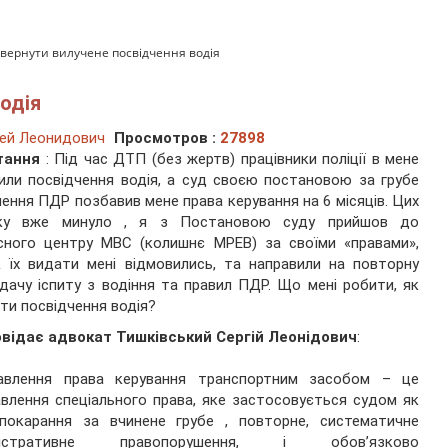
овернути вилучене посвідчення водія
одія
ей Леонидович
Просмотров :
27898
тання
: Під час ДТП (без жертв) працівники поліції в мене
или посвідчення водія, а суд своєю постановою за грубе
ення ПДР позбавив мене права керування на 6 місяців. Цих
оку вже минуло , я з Постановою суду прийшов до
сного центру МВС (колишнє МРЕВ) за своїми «правами»,
 їх видати мені відмовились, та направили на повторну
дачу іспиту з водіння та правил ПДР. Що мені робити, як
ти посвідчення водія?
овідає адвокат Тишківський Сергій Леонідович
:
авлення права керування транспортним засобом – це
влення спеціального права, яке застосовується судом як
 покарання за вчинене грубе , повторне, систематичне
ністративне правопорушення, і обов’язково