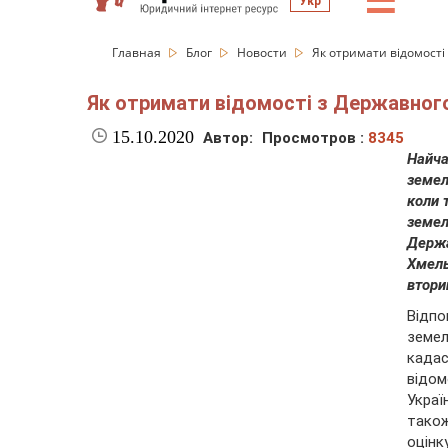
☰
Укр
Главная
Блог
Новости
Як отримати відомості
Як отримати відомості з Державного
15.10.2020
Автор:
Просмотров :
8345
Найч
земел
коли 
земе
Держ
Хмел
втори
Відп
земе
када
відом
Украї
також
оцінк