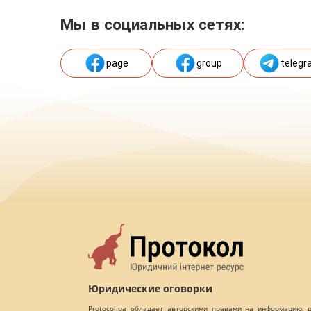
Мы в социальных сетях:
page
group
telegr
Юридические оговорки
Protocol.ua обладает авторскими правами на информацию,