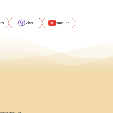
am
viber
youtube
 размещенную на