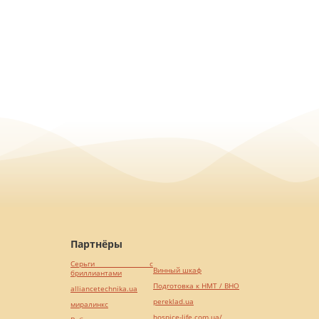
Партнёры
Серьги с
Винный шкаф
бриллиантами
Подготовка к НМТ / ВНО
alliancetechnika.ua
pereklad.ua
миралинкс
hospice-life.com.ua/