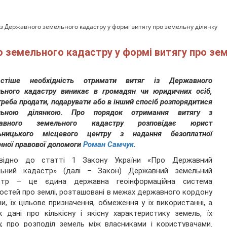
 з Державного земельного кадастру у формі витягу про земельну ділянку
 земельного кадастру у формі витягу про зем
астіше необхідність отримати витяг із Державного
ьного кадастру виникає в громадян чи юридичних осіб,
треба продати, подарувати або в інший спосіб розпорядитися
льною ділянкою. Про порядок отримання витягу з
авного земельного кадастру розповідає юрист
ьницького місцевого центру з надання безоплатної
нної правової допомоги
Роман Самчук
.
овідно до статті 1 Закону України «Про Державний
льний кадастр» (далі – Закон) Державний земельний
стр – це єдина державна геоінформаційна система
остей про землі, розташовані в межах державного кордону
ни, їх цільове призначення, обмеження у їх використанні, а
 дані про кількісну і якісну характеристику земель, їх
у, про розподіл земель між власниками і користувачами.