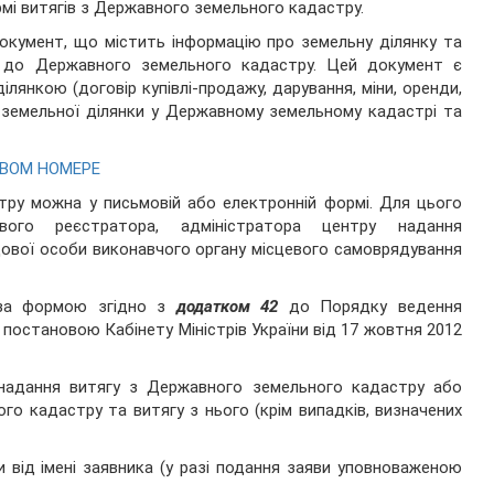
мі витягів з Державного земельного кадастру.
окумент, що містить інформацію про земельну ділянку та
и до Державного земельного кадастру. Цей документ є
лянкою (договір купівлі-продaжу, дарувaння, міни, орeнди,
ї земельної ділянки у Державному земельному кадастрі та
ОВОМ НОМЕРЕ
ру можна у письмовій або електронній формі. Для цього
ого реєстратора, адміністратора центру надання
дової особи виконавчого органу місцевого самоврядування
) за формою згідно з
додатком 42
до Порядку ведення
остановою Кабінету Міністрів України від 17 жовтня 2012
 надання витягу з Державного земельного кадастру або
го кадастру та витягу з нього (крім випадків, визначених
 від імені заявника (у разі подання заяви уповноваженою