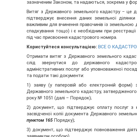
зазначеним Законом, та надаються, зокрема у фор
Витяг з Державного земельного кадастру – це д
підтверджує внесення даних земельної ділянк
важливим для вчинення правочинів із земельною ді
спaдкування тощо) і є необхідним при реєстраці
під час присвоєння кадастрового номера.
Користуйтеся консультацією:
ВСЕ О КАДАСТР
Отримати витяг з Державного земельного кадаст
слід звернутися до державного кадастров
адміністративних послуг або уповноваженої поса
та подати такі документи:
1) заяву (у паперовій або електронній формі
Державного земельного кадастру, затвердженого п
року № 1051 (далі – Порядок);
2) документ, що підтверджує оплату послуг з
засвідченої копії документа Державного земельно
пунктом 165
Порядку);
3) документ, що підтверджує повноваження діяти
заявником особою).