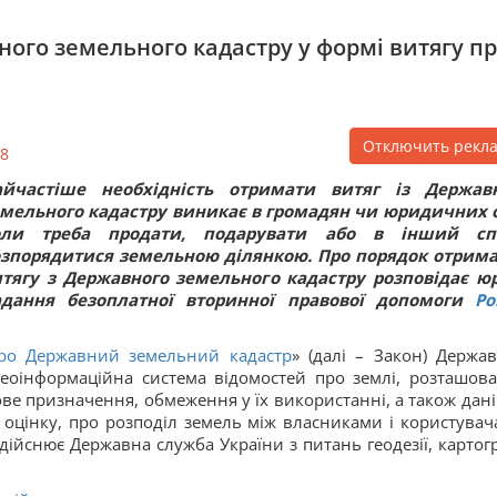
ного земельного кадастру у формі витягу п
Отключить рекл
8
айчастіше необхідність отримати витяг із Держав
мельного кадастру виникає в громадян чи юридичних о
оли треба продати, подарувати або в інший спо
озпорядитися земельною ділянкою. Про порядок отрим
тягу з Державного земельного кадастру розповідає ю
адання безоплатної вторинної правової допомоги
Ро
ро Державний земельний кадастр
» (далі – Закон) Держа
еоінформаційна система відомостей про землі, розташова
ве призначення, обмеження у їх використанні, а також дані
їх оцінку, про розподіл земель між власниками і користувач
ійснює Державна служба України з питань геодезії, картогр