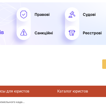
исы для юристов
Каталог юристов
емельного када...