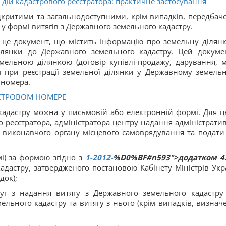
дій кадастрового реєстратора: практичне застосування
ідкритими та загальнодоступними, крім випадків, передбач
у формі витягів з Державного земельного кадастру.
 це документ, що містить інформацію про земельну ділянк
ілянки до Державного земельного кадастру. Цей докуме
ельною ділянкою (договір купівлі-продaжу, дарувaння, м
м при реєстрації земельної ділянки у Державному земель
 номера.
АСТРОВОМ НОМЕРЕ
адастру можна у письмовій або електронній формі. Для ц
о реєстратора, адміністратора центру надання адміністрати
 виконавчого органу місцевого самоврядування та подати 
мі) за формою згідно з
1-2012-
%D0%BF#n593">додатком 4
дастру, затвердженого постановою Кабінету Міністрів Укр
док);
луг з надання витягу з Державного земельного кадастру
ельного кадастру та витягу з нього (крім випадків, визнач