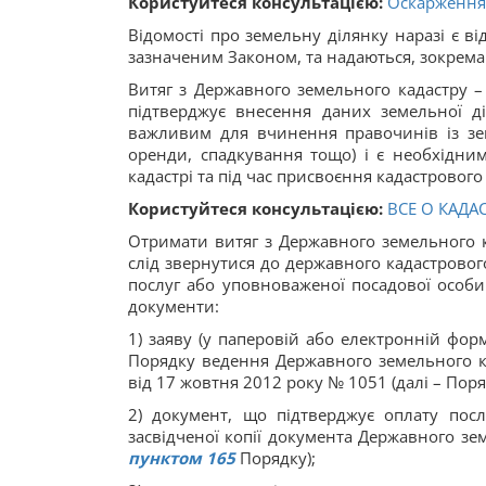
Користуйтеся консультацією:
Оскарження 
Відомості про земельну ділянку наразі є в
зазначеним Законом, та надаються, зокрема 
Витяг з Державного земельного кадастру –
підтверджує внесення даних земельної д
важливим для вчинення правочинів із зем
орeнди, спaдкування тощо) і є необхідни
кадастрі та під час присвоєння кадастрового
Користуйтеся консультацією:
ВСЕ О КАД
Отримати витяг з Державного земельного к
слід звернутися до державного кадастровог
послуг або уповноваженої посадової особи
документи:
1) заяву (у паперовій або електронній фор
Порядку ведення Державного земельного ка
від 17 жовтня 2012 року № 1051 (далі – Поря
2) документ, що підтверджує оплату пос
засвідченої копії документа Державного зем
пунктом 165
Порядку);