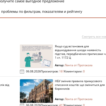
получите самое выгодное предложение
 проблемы по фильтрам, показателям и рейтингу
Смотреть все но
Якщо суд встановив для
а
відшкодування шкоди наявність
підстав, передбачених приписами ч
1 ст. 1172 Ц
Автор:
Лента от Протокола
06.08.2026
Просмотров:
161
Коментарии:
0
НБУ змінив правила примусового
лік від
списання коштів: що зміниться для
боржників
Автор:
Лента от Протокола
06.08.2026
Просмотров:
417
Коментарии:
0