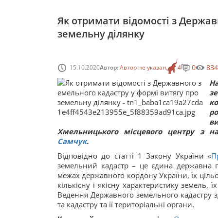
Як отримати відомості з Держав
земельну ділянку
0
834
15.10.2020
Автор:
Автор не указан
4
Н
зе
к
р
ви
Хмельницького місцевого центру з н
Самчук
.
Відповідно до статті 1 Закону України «
П
земельний кадастр – це єдина державна г
межах державного кордону України, їх цільо
кількісну і якісну характеристику земель, 
Ведення Державного земельного кадастру зд
та кадастру та її територіальні органи.