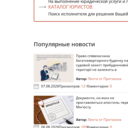
На выполнение юридической услуги и 
КАТАЛОГ ЮРИСТОВ
Поиск исполнителя для решения Вашей
Популярные новости
Право співвласника
багатоквартирного будинку н
судовий захист прибудинкової
території не залежить в
Автор:
Лента от Протокола
07.08.2026
Просмотров:
121
Коментарии:
0
Документи, на яких не
проставляється апостиль: пере
Мін’юсту
Автор:
Лента от Протокола
06.08.2026
Просмотров:
209
Коментарии:
0