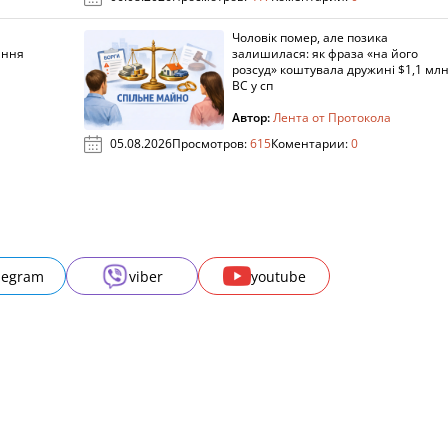
Чоловік помер, але позика
ання
залишилася: як фраза «на його
розсуд» коштувала дружині $1,1 млн
ВС у сп
Автор:
Лента от Протокола
05.08.2026
Просмотров:
615
Коментарии:
0
legram
viber
youtube