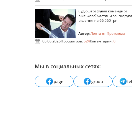
Суд оштрафував командира
військової частини за ігнорув
рішення на 66 560 грн
Автор:
Лента от Протокола
05.08.2026
Просмотров:
524
Коментарии:
0
Мы в социальных сетях:
page
group
te