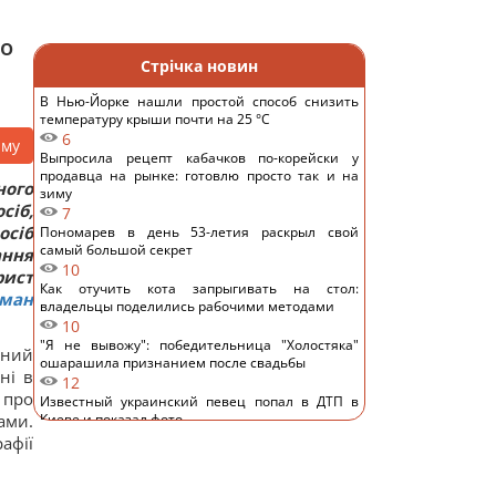
ро
Стрічка новин
В Нью-Йорке нашли простой способ снизить
температуру крыши почти на 25 °C
6
аму
Выпросила рецепт кабачков по-корейски у
продавца на рынке: готовлю просто так и на
ного
зиму
сіб,
7
сіб
Пономарев в день 53-летия раскрыл свой
самый большой секрет
ання
10
рист
Как отучить кота запрыгивать на стол:
ман
владельцы поделились рабочими методами
10
"Я не вывожу": победительница "Холостяка"
вний
ошарашила признанием после свадьбы
ні в
12
 про
Известный украинский певец попал в ДТП в
ами.
Киеве и показал фото
10
афії
Основное направление – Одесская область: в
Воздушных силах раскрыли детали российской
атаки