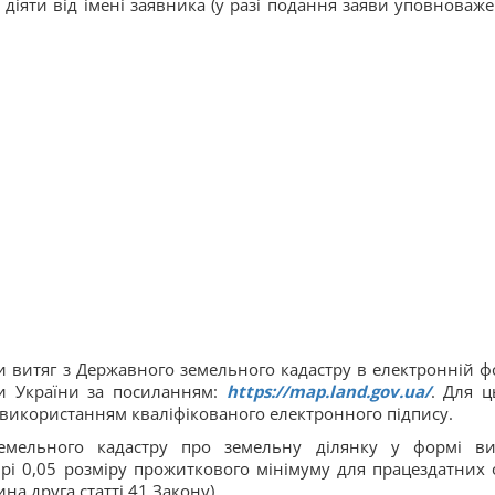
діяти від імені заявника (у разі подання заяви уповноваж
и витяг з Державного земельного кадастру в електронній ф
ти України за посиланням:
https://map.land.gov.ua/
. Для ц
 використанням кваліфікованого електронного підпису.
емельного кадастру про земельну ділянку у формі ви
ірі 0,05 розміру прожиткового мінімуму для працездатних о
ина друга статті 41 Закону).