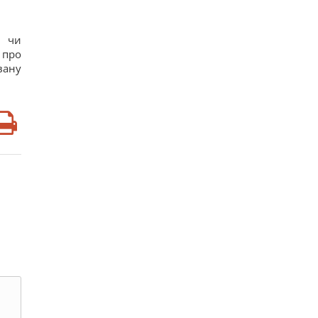
г чи
 про
вану