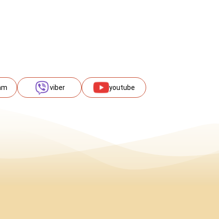
am
viber
youtube