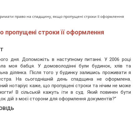
тримати право на спадщину, якщо пропущені строки її оформлення
о пропущені строки її оформлення
ИТ
ого дня. Допоможіть в наступному питанні. У 2006 році
рла моя бабця. У домоволодінні були будинок, хлів та
ьна ділянка. Після того у будинку залишись проживати я
естра. На сьогоднішній день спадщина не оформлена.
ний нотаріус каже, що пропущені строки та нічим не може
огти! В сільській кажуть іти в суд. Який повинен бути
ок дій з моєї сторони для оформлення документів?”
ОВІДЬ