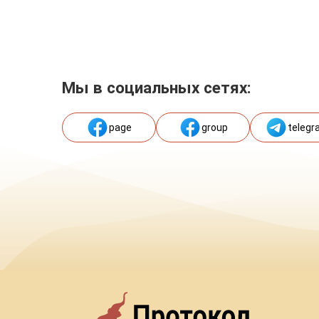
Мы в социальных сетях:
page
group
telegr