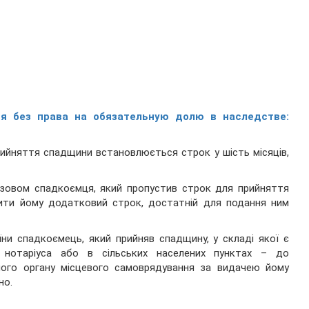
ся без права на обязательную долю в наследстве:
рийняття спадщини встановлюється строк у шість місяців,
позовом спадкоємця, який пропустив строк для прийняття
ити йому додатковий строк, достатній для подання ним
їни спадкоємець, який прийняв спадщину, у складі якої є
 нотаріуса або в сільських населених пунктах – до
ного органу місцевого самоврядування за видачею йому
но.