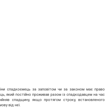
аїни спадкоємець за заповітом чи за законом має право
ць, який постійно проживав разом із спадкодавцем на час
ийняв спадщину, якщо протягом строку, встановленого
ову від неї.