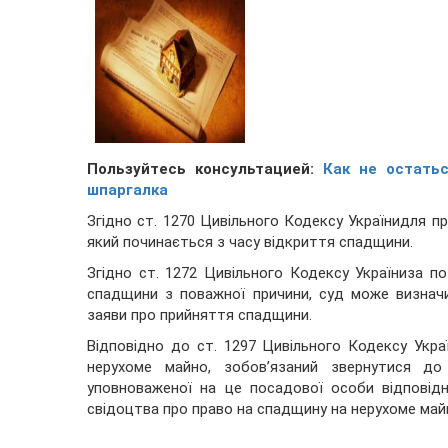
Пользуйтесь консультацией:
Как не остать
шпаргалка
Згідно ст. 1270 Цивільного Кодексу Українидля п
який починається з часу відкриття спадщини.
Згідно ст. 1272 Цивільного Кодексу Україниза 
спадщини з поважної причини, суд може визнач
заяви про прийняття спадщини.
Відповідно до ст. 1297 Цивільного Кодексу Укра
нерухоме майно, зобов’язаний звернутися до
уповноваженої на це посадової особи відповід
свідоцтва про право на спадщину на нерухоме май