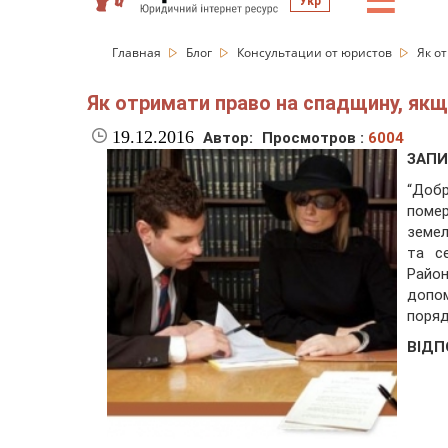
☰
Укр
Главная
Блог
Консультации от юристов
Як о
Як отримати право на спадщину, якщ
19.12.2016
Автор:
Просмотров :
6004
ЗАП
“Добр
поме
земел
та с
Район
допом
поряд
ВІДП