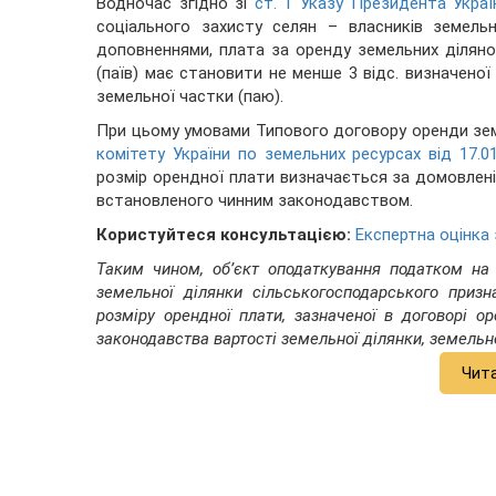
Водночас згідно зі
ст. 1 Указу Президента Украї
соціального захисту селян – власників земельн
доповненнями, плата за оренду земельних діляно
(паїв) має становити не менше 3 відс. визначеної
земельної частки (паю).
При цьому умовами Типового договору оренди зе
комітету України по земельних ресурсах від 17.
розмір орендної плати визначається за домовлені
встановленого чинним законодавством.
Користуйтеся консультацією:
Експертна оцінка 
Таким чином, об’єкт оподаткування податком на
земельної ділянки сільськогосподарського призн
розміру орендної плати, зазначеної в договорі о
законодавства вартості земельної ділянки, земельно
Чит