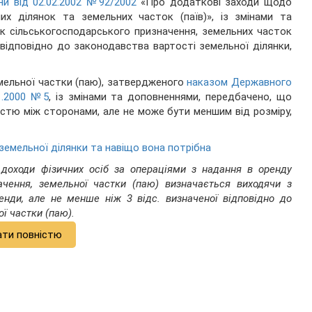
ни від 02.02.2002 №92/2002
«Про додаткові заходи щодо
их ділянок та земельних часток (паїв)», із змінами та
к сільськогосподарського призначення, земельних часток
 відповідно до законодавства вартості земельної ділянки,
мельної частки (паю), затвердженого
наказом Державного
01.2000 №5
, із змінами та доповненнями, передбачено, що
стю між сторонами, але не може бути меншим від розміру,
земельної ділянки та навіщо вона потрібна
 доходи фізичних осіб за операціями з надання в оренду
ачення, земельної частки (паю) визначається виходячи з
ренди, але не менше ніж 3 відс. визначеної відповідно до
ї частки (паю).
ати повністю