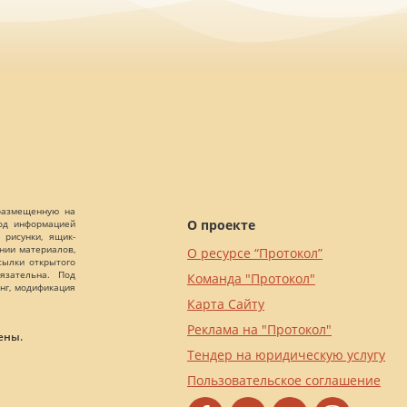
 размещенную на
О проекте
Под информацией
 рисунки, ящик-
ании материалов,
О ресурсе “Протокол”
сылки открытого
язательна. Под
Команда "Протокол"
нг, модификация
Карта Сайту
Реклама на "Протокол"
ены.
Тендер на юридическую услугу
Пользовательское соглашение