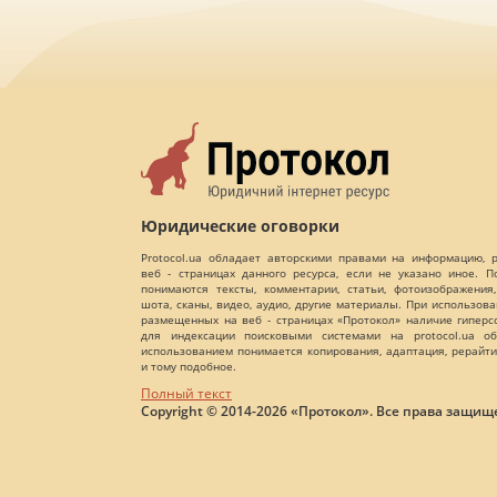
Юридические оговорки
Protocol.ua обладает авторскими правами на информацию,
веб - страницах данного ресурса, если не указано иное. 
понимаются тексты, комментарии, статьи, фотоизображения,
шота, сканы, видео, аудио, другие материалы. При использов
размещенных на веб - страницах «Протокол» наличие гиперс
для индексации поисковыми системами на protocol.ua об
использованием понимается копирования, адаптация, рерайти
и тому подобное.
Полный текст
Copyright © 2014-2026 «Протокол». Все права защищ