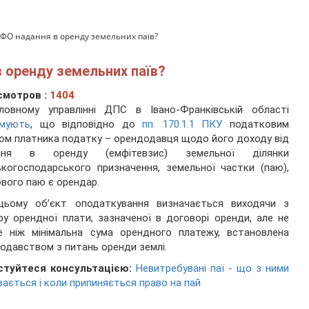
ДФО надання в оренду земельних паїв?
 оренду земельних паїв?
смотров :
1404
ловному управлінні ДПС в Івано-Франківській області
рмують
, що відповідно до
пп. 170.1.1 ПКУ
податковим
ом платника податку – орендодавця щодо його доходу від
ння в оренду (емфітевзис) земельної ділянки
ькогосподарського призначення, земельної частки (паю),
вого паю є орендар.
цьому об’єкт оподаткування визначається виходячи з
ру орендної плати, зазначеної в договорі оренди, але не
е ніж мінімальна сума орендного платежу, встановлена
одавством з питань оренди землі.
стуйтеся консультацією:
Невитребувані паї - що з ними
вається і коли припиняється право на пай