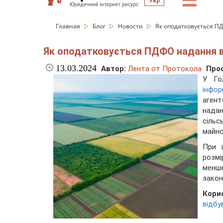
☰
Укр
Главная
Блог
Новости
Як оподатковується П
Як оподатковується ПДФО надання в
13.03.2024
Автор:
Лента от Протокола
Про
У Го
інфо
агент
нада
сільс
майно
При 
розмі
менш
закон
Кори
відбу