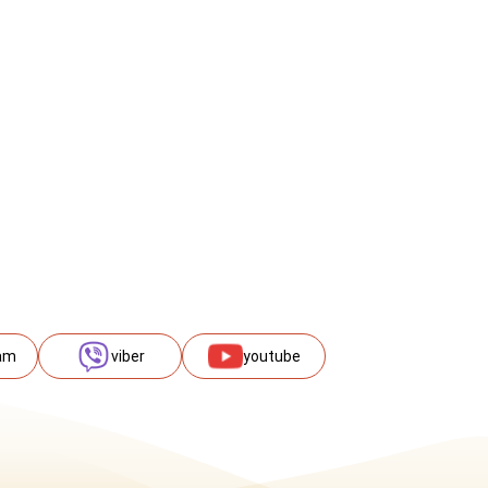
am
viber
youtube