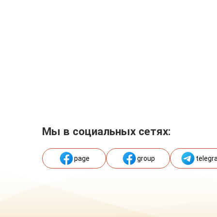
Мы в социальных сетях:
page
group
telegr