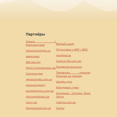
Партнёры
Серьги с
Винный шкаф
бриллиантами
Подготовка к НМТ / ВНО
alliancetechnika.ua
pereklad.ua
миралинкс
hospice-life.com.ua/
Веб мастер
Перевозка больных
https://motokosmos.ua/
Перевозка лежачих
Синтезаторы
больных за границу
agrotechnika.com.ua
Шкафы купе
perevod.agency
Брендовые сумки
europeservice.com.ua
Натяжные потолки Nova
mk-translations.ua
Stelya
текст юа
maltina.com.ua
kievperevod.com.ua
Cылки