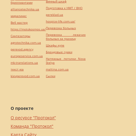
Винный шкаф
бриллиантами
Подготовка к НМТ / ВНО
alliancetechnika.ua
pereklad.ua
миралинкс
hospice-life.com.ua/
Веб мастер
Перевозка больных
https://motokosmos.ua/
Перевозка лежачих
Синтезаторы
больных за границу
agrotechnika.com.ua
Шкафы купе
perevod.agency
Брендовые сумки
europeservice.com.ua
Натяжные потолки Nova
mk-translations.ua
Stelya
текст юа
maltina.com.ua
kievperevod.com.ua
Cылки
О проекте
О ресурсе “Протокол”
Команда "Протокол"
Карта Сайту