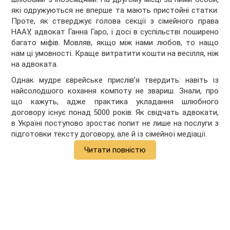
які одружуються не вперше та мають пристойні статки.
Проте, як стверджує голова секції з сімейного права
НААУ, адвокат Ганна Гаро, і досі в суспільстві поширено
багато міфів. Мовляв, якщо між нами любов, то нащо
нам ці умовності. Краще витратити кошти на весілля, ніж
на адвоката.
Однак мудре єврейське прислів’я твердить: навіть із
найсолодшого кохання компоту не звариш. Знали, про
що кажуть, адже практика укладання шлюбного
договору існує понад 5000 років. Як свідчать адвокати,
в Україні поступово зростає попит не лише на послуги з
підготовки тексту договору, але й із сімейної медіації.
Читати повністю