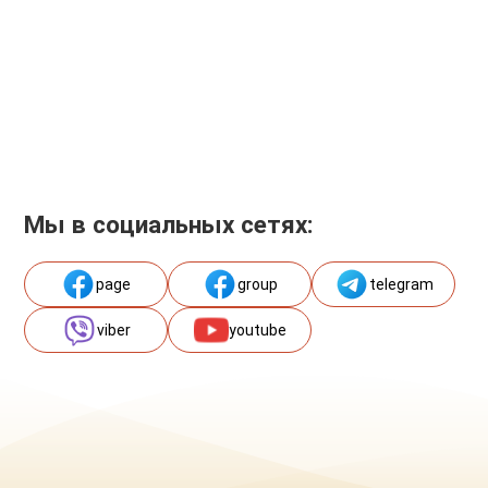
Мы в социальных сетях:
page
group
telegram
viber
youtube