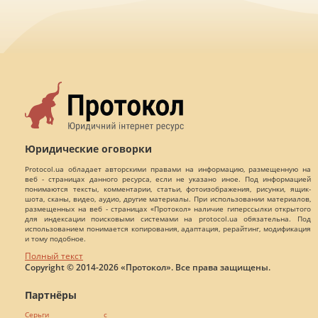
Юридические оговорки
Protocol.ua обладает авторскими правами на информацию, размещенную на
веб - страницах данного ресурса, если не указано иное. Под информацией
понимаются тексты, комментарии, статьи, фотоизображения, рисунки, ящик-
шота, сканы, видео, аудио, другие материалы. При использовании материалов,
размещенных на веб - страницах «Протокол» наличие гиперссылки открытого
для индексации поисковыми системами на protocol.ua обязательна. Под
использованием понимается копирования, адаптация, рерайтинг, модификация
и тому подобное.
Полный текст
Copyright © 2014-2026 «Протокол». Все права защищены.
Партнёры
Серьги с