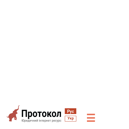
Рус
☰
Укр