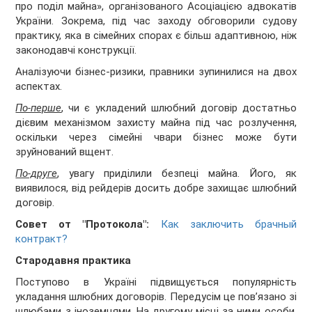
про поділ майна», організованого Асоціацією адвокатів
України. Зокрема, під час заходу обговорили судову
практику, яка в сімейних спорах є більш адаптивною, ніж
законодавчі конструкції.
Аналізуючи бізнес-ризики, правники зупинилися на двох
аспектах.
По-перше
, чи є укладений шлюбний договір достатньо
дієвим механізмом захисту майна під час розлучення,
оскільки через сімейні чвари бізнес може бути
зруйнований вщент.
По-друге
, увагу приділили безпеці майна. Його, як
виявилося, від рейдерів досить добре захищає шлюбний
договір.
Совет от "Протокола":
Как заключить брачный
контракт?
Стародавня практика
Поступово в Україні підвищується популярність
укладання шлюбних договорів. Передусім це пов’язано зі
шлюбами з іноземцями. На другому місці за ними особи,