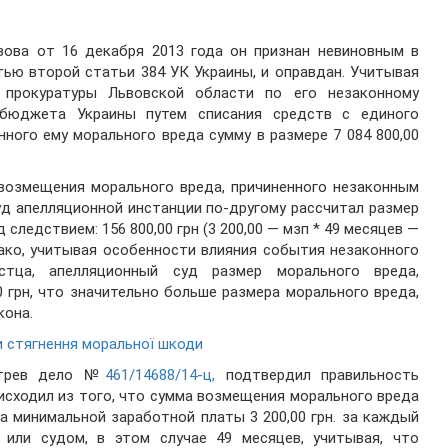
вова от 16 декабря 2013 года он признан невиновным в
тью второй статьи 384 УК Украины, и оправдан. Учитывая
 прокуратуры Львовской области по его незаконному
 бюджета Украины путем списания средств с единого
нного ему морального вреда сумму в размере 7 084 800,00
. возмещения морального вреда, причиненного незаконным
уд апелляционной инстанции по-другому рассчитал размер
следствием: 156 800,00 грн (3 200,00 — мзп * 49 месяцев —
ако, учитывая особенности влияния события незаконного
стца, апелляционный суд размер морального вреда,
0 грн, что значительно больше размера морального вреда,
кона.
и стягнення моральної шкоди
отрев дело №
461/14688/14-ц,
подтвердил правильность
исходил из того, что сумма возмещения морального вреда
а минимальной заработной платы 3 200,00 грн. за каждый
или судом, в этом случае 49 месяцев, учитывая, что