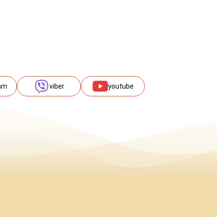
am
viber
youtube