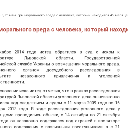
3,25 млн. грн морального вреда с человека, который находился 49 месяц
 морального вреда с человека, который наход
кабре 2014 года истец обратился в суд с иском к
уратуре Львовской области, Государственной
чейской службе Украины о возмещении морального вреда,
иненного органом досудебного расследования в
льтате незаконного привлечения к уголовной
ственности.
снование иска истец отметил, что в рамках расследования
ратурой Львовской области уголовного дела он незаконно
ился под следствием и судом с 11 марта 2009 года по 16
ря 2013 года. В ходе расследования уголовного дела у
в доме проводились обыски, с 14 октября по 21 октября
года он незаконно содержался под стражей в изоляторе
енного содержания с различными преступниками, а с 21