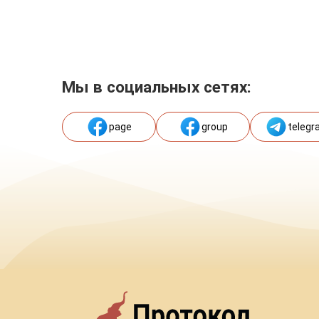
Мы в социальных сетях:
page
group
telegr