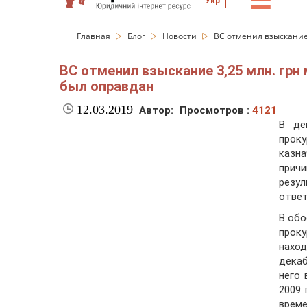
☰
Укр
Главная
Блог
Новости
ВС отменил взыскание 
ВС отменил взыскание 3,25 млн. грн
был оправдан
12.03.2019
Автор:
Просмотров :
4121
В де
прок
казна
прич
резу
ответ
В обо
проку
наход
декаб
него 
2009 
врем