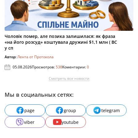
Чоловік помер, але позика залишилася: як фраза
«на його розсуд» коштувала дружині $1,1 млн ( ВС
у сп
Автор:
Лента от Протокола
05.08.2026
Просмотров:
538
Коментарии:
0
Смотреть все новости
Мы в социальных сетях:
page
group
telegram
viber
youtube