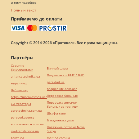
и тому подобное.
Полный текст
Приймаємо до оплати
Copyright © 2014-2026 «Протокол». Все права защищены.
Партнёры
Серьги с
Винный шкаф
бриллиантами
Подготовка к НМТ / ВНО
alliancetechnika.ua
pereklad.ua
миралинкс
hospice-life.com.ua/
Веб мастер
Перевозка больных
https://motokosmos.ua/
Перевозка лежачих
Синтезаторы
больных за границу
agrotechnika.com.ua
Шкафы купе
perevod.agency
Брендовые сумки
europeservice.com.ua
Натяжные потолки Nova
mk-translations.ua
Stelya
текст юа
maltina.com.ua