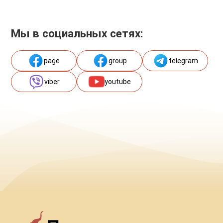
Мы в социальных сетях:
page
group
telegram
viber
youtube