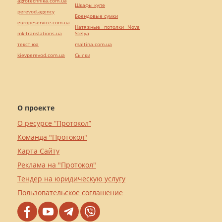
agrotechnika.com.ua
Шкафы купе
perevod.agency
Брендовые сумки
europeservice.com.ua
Натяжные потолки Nova
mk-translations.ua
Stelya
текст юа
maltina.com.ua
kievperevod.com.ua
Cылки
О проекте
О ресурсе “Протокол”
Команда "Протокол"
Карта Сайту
Реклама на "Протокол"
Тендер на юридическую услугу
Пользовательское соглашение