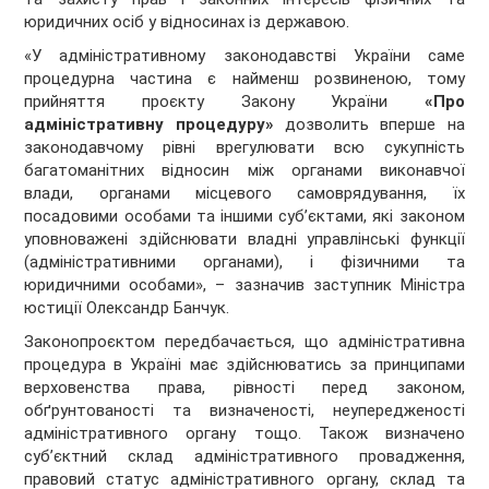
юридичних осіб у відносинах із державою.
«У адміністративному законодавстві України саме
процедурна частина є найменш розвиненою, тому
прийняття проєкту Закону України
«Про
адміністративну процедуру»
дозволить вперше на
законодавчому рівні врегулювати всю сукупність
багатоманітних відносин між органами виконавчої
влади, органами місцевого самоврядування, їх
посадовими особами та іншими суб’єктами, які законом
уповноважені здійснювати владні управлінські функції
(адміністративними органами), і фізичними та
юридичними особами», – зазначив заступник Міністра
юстиції Олександр Банчук.
Законопроєктом передбачається, що адміністративна
процедура в Україні має здійснюватись за принципами
верховенства права, рівності перед законом,
обґрунтованості та визначеності, неупередженості
адміністративного органу тощо. Також визначено
суб’єктний склад адміністративного провадження,
правовий статус адміністративного органу, склад та