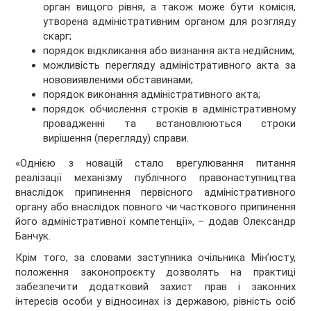
орган вищого рівня, а також може бути комісія,
утворена адміністративним органом для розгляду
скарг;
порядок відкликання або визнання акта недійсним;
можливість перегляду адміністративного акта за
нововиявленими обставинами;
порядок виконання адміністративного акта;
порядок обчислення строків в адміністративному
провадженні та встановлюються строки
вирішення (перегляду) справи.
«Однією з новацій стало врегулювання питання
реалізації механізму публічного правонаступництва
внаслідок припинення первісного адміністративного
органу або внаслідок повного чи часткового припинення
його адміністративної компетенції», – додав Олександр
Банчук.
Крім того, за словами заступника очільника Мін’юсту,
положення законопроєкту дозволять на практиці
забезпечити додатковий захист прав і законних
інтересів особи у відносинах із державою, рівність осіб