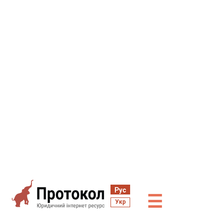
Рус
☰
Укр