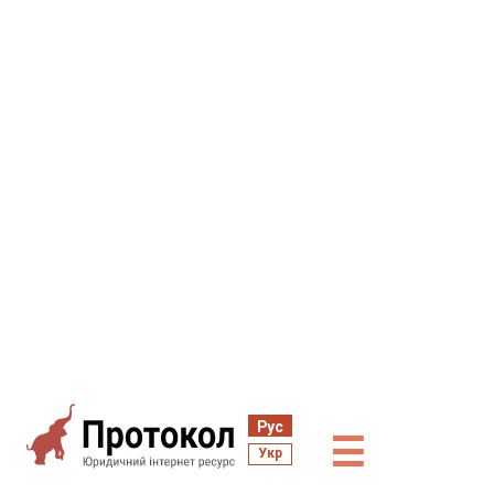
Рус
☰
Укр