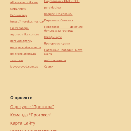
Подготовка к НМТ / ВНО
alliancetechnika.ua
pereklad.ua
миралинкс
hospice-life.com.ua/
Веб мастер
Перевозка больных
https://motokosmos.ua/
Перевозка лежачих
Синтезаторы
больных за границу
agrotechnika.com.ua
Шкафы купе
perevod.agency
Брендовые сумки
europeservice.com.ua
Натяжные потолки Nova
mk-translations.ua
Stelya
текст юа
maltina.com.ua
kievperevod.com.ua
Cылки
О проекте
О ресурсе “Протокол”
Команда "Протокол"
Карта Сайту