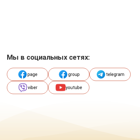
Мы в социальных сетях:
page
group
telegram
viber
youtube