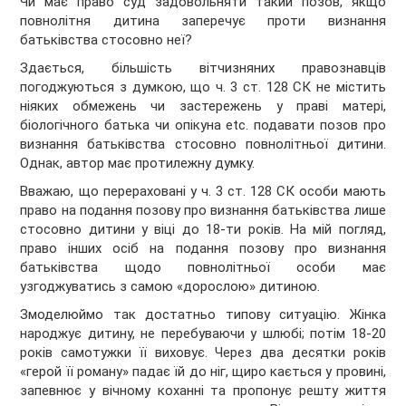
Чи має право суд задовольняти такий позов, якщо
повнолітня дитина заперечує проти визнання
батьківства стосовно неї?
Здається, більшість вітчизняних правознавців
погоджуються з думкою, що ч. 3 ст. 128 СК не містить
ніяких обмежень чи застережень у праві матері,
біологічного батька чи опікуна etс. подавати позов про
визнання батьківства стосовно повнолітньої дитини.
Однак, автор має протилежну думку.
Вважаю, що перераховані у ч. 3 ст. 128 СК особи мають
право на подання позову про визнання батьківства лише
стосовно дитини у віці до 18-ти років. На мій погляд,
право інших осіб на подання позову про визнання
батьківства щодо повнолітньої особи має
узгоджуватись з самою «дорослою» дитиною.
Змоделюймо так достатньо типову ситуацію. Жінка
народжує дитину, не перебуваючи у шлюбі; потім 18-20
років самотужки її виховує. Через два десятки років
«герой її роману» падає їй до ніг, щиро кається у провині,
запевнює у вічному коханні та пропонує решту життя