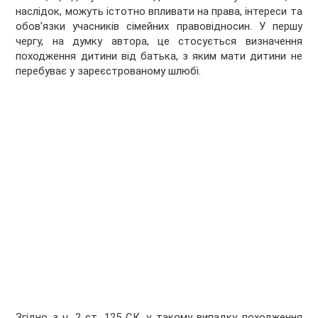
наслідок, можуть істотно впливати на права, інтереси та
обов’язки учасників сімейних правовідносин. У першу
чергу, на думку автора, це стосується визначення
походження дитини від батька, з яким мати дитини не
перебуває у зареєстрованому шлюбі.
Згідно з ч. 2 ст. 125 СК, у такому випадку походження