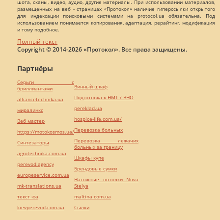
шота, сканы, видео, аудио, другие материалы. При использовании материалов,
размещенных на веб - страницах «Протокол» наличие гиперссылки открытого
для индексации поисковыми системами на protocol.ua обязательна. Под
использованием понимается копирования, адаптация, рерайтинг, модификация
и тому подобное.
Полный текст
Copyright © 2014-2026 «Протокол». Все права защищены.
Партнёры
Серьги с
Винный шкаф
бриллиантами
Подготовка к НМТ / ВНО
alliancetechnika.ua
pereklad.ua
миралинкс
hospice-life.com.ua/
Веб мастер
Перевозка больных
https://motokosmos.ua/
Перевозка лежачих
Синтезаторы
больных за границу
agrotechnika.com.ua
Шкафы купе
perevod.agency
Брендовые сумки
europeservice.com.ua
Натяжные потолки Nova
mk-translations.ua
Stelya
текст юа
maltina.com.ua
kievperevod.com.ua
Cылки