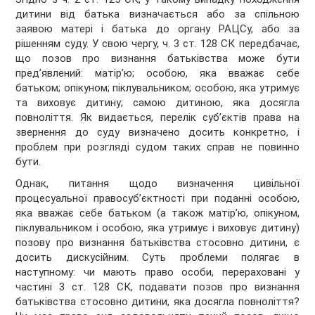
дитини від батька визначається або за спільною
заявою матері і батька до органу РАЦСу, або за
рішенням суду. У свою чергу, ч. 3 ст. 128 СК передбачає,
що позов про визнання батьківства може бути
пред’явлений: матір’ю; особою, яка вважає себе
батьком; опікуном; піклувальником; особою, яка утримує
та виховує дитину; самою дитиною, яка досягла
повноліття. Як видається, перелік суб’єктів права на
звернення до суду визначено досить конкретно, і
проблем при розгляді судом таких справ не повинно
бути.
Однак, питання щодо визначення цивільної
процесуальної правосуб’єктності при поданні особою,
яка вважає себе батьком (а також матір’ю, опікуном,
піклувальником і особою, яка утримує і виховує дитину)
позову про визнання батьківства стосовно дитини, є
досить дискусійним. Суть проблеми полягає в
наступному: чи мають право особи, перераховані у
частині 3 ст. 128 СК, подавати позов про визнання
батьківства стосовно дитини, яка досягла повноліття?