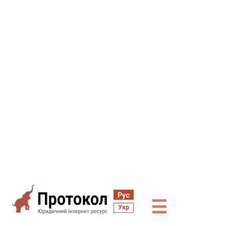
Рус
☰
Укр