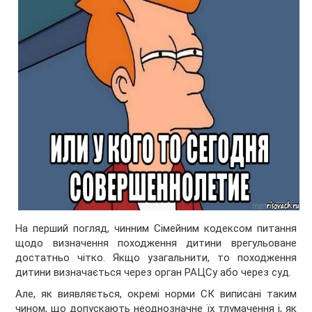
На перший погляд, чинним Сімейним кодексом питання
щодо визначення походження дитини врегульоване
достатньо чітко. Якщо узагальнити, то походження
дитини визначається через орган РАЦСу або через суд.
Але, як виявляється, окремі норми СК виписані таким
чином, що допускають неоднозначне їх тлумачення і, як