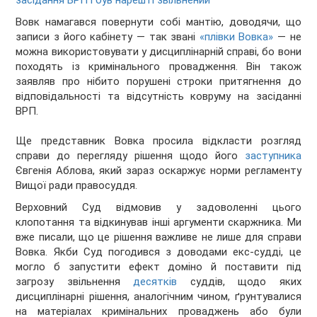
засідання ВРП і був нарешті звільнений
Вовк намагався повернути собі мантію, доводячи, що
записи з його кабінету — так звані
«плівки Вовка»
— не
можна використовувати у дисциплінарній справі, бо вони
походять із кримінального провадження. Він також
заявляв про нібито порушені строки притягнення до
відповідальності та відсутність ковруму на засіданні
ВРП.
Ще представник Вовка просила відкласти розгляд
справи до перегляду рішення щодо його
заступника
Євгенія Аблова, який зараз оскаржує норми регламенту
Вищої ради правосуддя.
Верховний Суд відмовив у задоволенні цього
клопотання та відкинував інші аргументи скаржника. Ми
вже писали, що це рішення важливе не лише для справи
Вовка. Якби Суд погодився з доводами екс-судді, це
могло б запустити ефект доміно й поставити під
загрозу звільнення
десятків
суддів, щодо яких
дисциплінарні рішення, аналогічним чином, ґрунтувалися
на матеріалах кримінальних проваджень або були