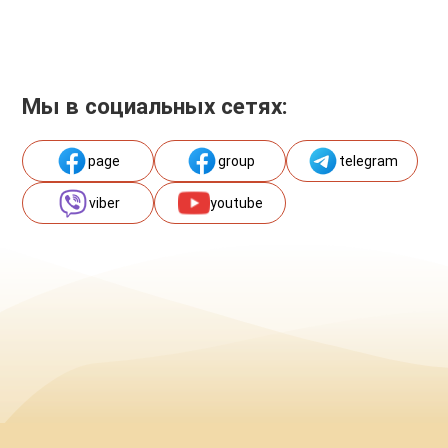
Мы в социальных сетях:
page
group
telegram
viber
youtube