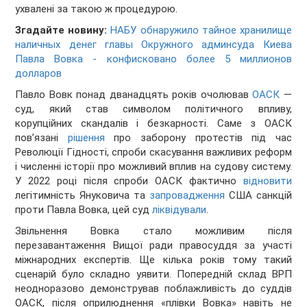
ухвалені за такою ж процедурою.
Згадайте новину:
НАБУ обнаружило тайное хранилище
наличных денег главы Окружного админсуда Киева
Павла Вовка - конфисковано более 5 миллионов
долларов
Павло Вовк понад дванадцять років очолював
ОАСК
—
суд, який став символом політичного впливу,
корупційних скандалів і безкарності. Саме з ОАСК
пов’язані
рішення
про заборону протестів під час
Революції Гідності, спроби скасування важливих реформ
і численні історії про можливий вплив на судову систему.
У 2022 році після спроби ОАСК фактично
відновити
легітимність Януковича та
запровадження
США санкцій
проти Павла Вовка, цей суд
ліквідували
.
Звільнення Вовка стало можливим після
перезавантаження Вищої ради правосуддя за участі
міжнародних експертів. Ще кілька років тому такий
сценарій було складно уявити. Попередній склад ВРП
неодноразово демонстрував поблажливість до суддів
ОАСК, після оприлюднення «плівки Вовка» навіть не