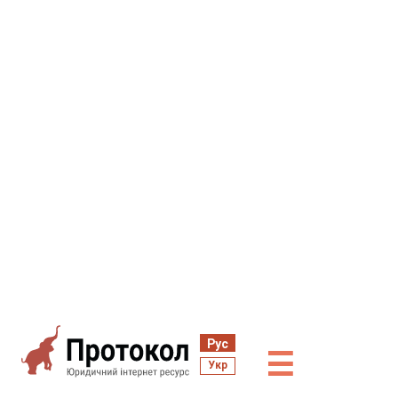
Рус
☰
Укр