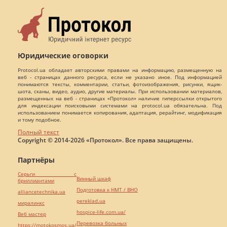
Юридические оговорки
Protocol.ua обладает авторскими правами на информацию, размещенную на
веб - страницах данного ресурса, если не указано иное. Под информацией
понимаются тексты, комментарии, статьи, фотоизображения, рисунки, ящик-
шота, сканы, видео, аудио, другие материалы. При использовании материалов,
размещенных на веб - страницах «Протокол» наличие гиперссылки открытого
для индексации поисковыми системами на protocol.ua обязательна. Под
использованием понимается копирования, адаптация, рерайтинг, модификация
и тому подобное.
Полный текст
Copyright © 2014-2026 «Протокол». Все права защищены.
Партнёры
Серьги с
Винный шкаф
бриллиантами
Подготовка к НМТ / ВНО
alliancetechnika.ua
pereklad.ua
миралинкс
hospice-life.com.ua/
Веб мастер
Перевозка больных
https://motokosmos.ua/