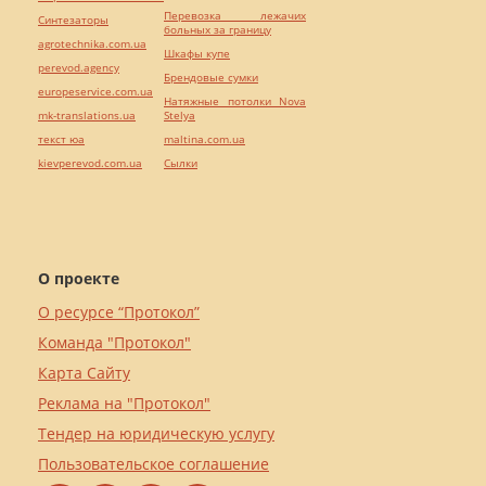
Перевозка лежачих
Синтезаторы
больных за границу
agrotechnika.com.ua
Шкафы купе
perevod.agency
Брендовые сумки
europeservice.com.ua
Натяжные потолки Nova
mk-translations.ua
Stelya
текст юа
maltina.com.ua
kievperevod.com.ua
Cылки
О проекте
О ресурсе “Протокол”
Команда "Протокол"
Карта Сайту
Реклама на "Протокол"
Тендер на юридическую услугу
Пользовательское соглашение