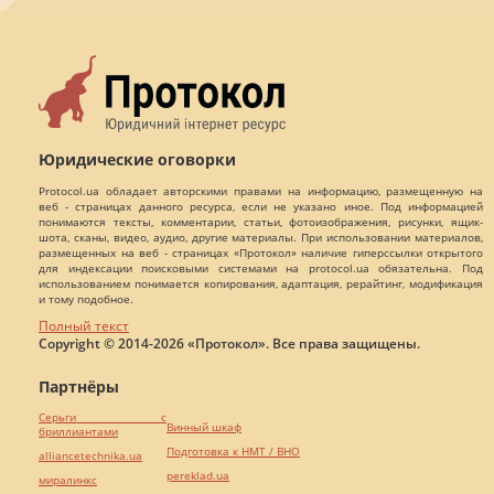
Юридические оговорки
Protocol.ua обладает авторскими правами на информацию, размещенную на
веб - страницах данного ресурса, если не указано иное. Под информацией
понимаются тексты, комментарии, статьи, фотоизображения, рисунки, ящик-
шота, сканы, видео, аудио, другие материалы. При использовании материалов,
размещенных на веб - страницах «Протокол» наличие гиперссылки открытого
для индексации поисковыми системами на protocol.ua обязательна. Под
использованием понимается копирования, адаптация, рерайтинг, модификация
и тому подобное.
Полный текст
Copyright © 2014-2026 «Протокол». Все права защищены.
Партнёры
Серьги с
Винный шкаф
бриллиантами
Подготовка к НМТ / ВНО
alliancetechnika.ua
pereklad.ua
миралинкс