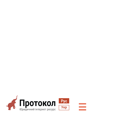
Рус
☰
Укр