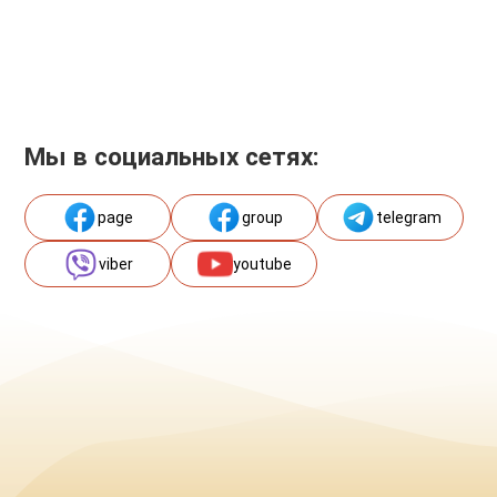
Мы в социальных сетях:
page
group
telegram
viber
youtube