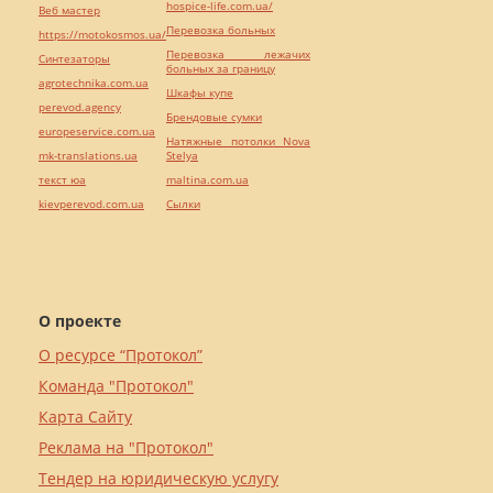
hospice-life.com.ua/
Веб мастер
Перевозка больных
https://motokosmos.ua/
Перевозка лежачих
Синтезаторы
больных за границу
agrotechnika.com.ua
Шкафы купе
perevod.agency
Брендовые сумки
europeservice.com.ua
Натяжные потолки Nova
mk-translations.ua
Stelya
текст юа
maltina.com.ua
kievperevod.com.ua
Cылки
О проекте
О ресурсе “Протокол”
Команда "Протокол"
Карта Сайту
Реклама на "Протокол"
Тендер на юридическую услугу