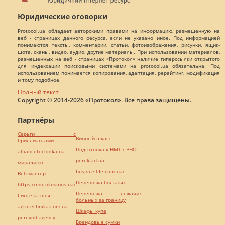
Юридические оговорки
Protocol.ua обладает авторскими правами на информацию, размещенную на
веб - страницах данного ресурса, если не указано иное. Под информацией
понимаются тексты, комментарии, статьи, фотоизображения, рисунки, ящик-
шота, сканы, видео, аудио, другие материалы. При использовании материалов,
размещенных на веб - страницах «Протокол» наличие гиперссылки открытого
для индексации поисковыми системами на protocol.ua обязательна. Под
использованием понимается копирования, адаптация, рерайтинг, модификация
и тому подобное.
Полный текст
Copyright © 2014-2026 «Протокол». Все права защищены.
Партнёры
Серьги с
Винный шкаф
бриллиантами
Подготовка к НМТ / ВНО
alliancetechnika.ua
pereklad.ua
миралинкс
hospice-life.com.ua/
Веб мастер
Перевозка больных
https://motokosmos.ua/
Перевозка лежачих
Синтезаторы
больных за границу
agrotechnika.com.ua
Шкафы купе
perevod.agency
Брендовые сумки