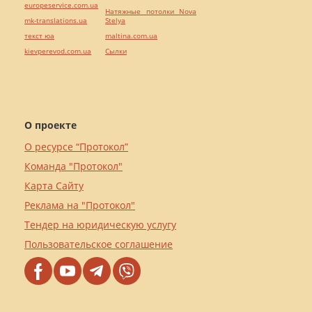
europeservice.com.ua
Натяжные потолки Nova
mk-translations.ua
Stelya
текст юа
maltina.com.ua
kievperevod.com.ua
Cылки
О проекте
О ресурсе “Протокол”
Команда "Протокол"
Карта Сайту
Реклама на "Протокол"
Тендер на юридическую услугу
Пользовательское соглашение