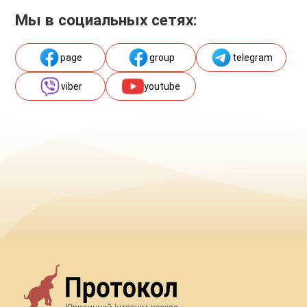
Мы в социальных сетях:
page
group
telegram
viber
youtube