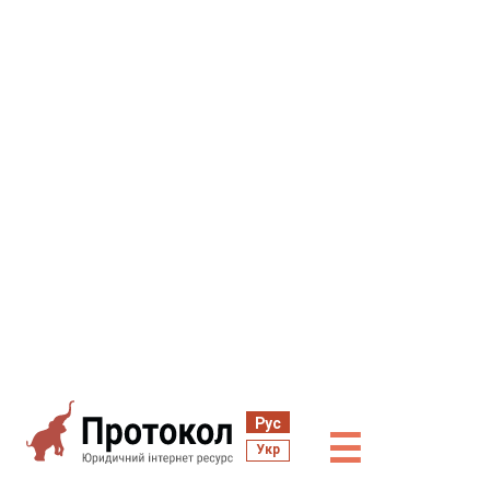
Рус
☰
Укр