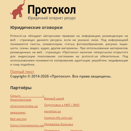
Юридические оговорки
Protocol.ua обладает авторскими правами на информацию, размещенную на
веб - страницах данного ресурса, если не указано иное. Под информацией
понимаются тексты, комментарии, статьи, фотоизображения, рисунки, ящик-
шота, сканы, видео, аудио, другие материалы. При использовании материалов,
размещенных на веб - страницах «Протокол» наличие гиперссылки открытого
для индексации поисковыми системами на protocol.ua обязательна. Под
использованием понимается копирования, адаптация, рерайтинг, модификация
и тому подобное.
Полный текст
Copyright © 2014-2026 «Протокол». Все права защищены.
Партнёры
Серьги с
Винный шкаф
бриллиантами
Подготовка к НМТ / ВНО
alliancetechnika.ua
pereklad.ua
миралинкс
hospice-life.com.ua/
Веб мастер
Перевозка больных
https://motokosmos.ua/
Перевозка лежачих