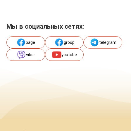
Мы в социальных сетях:
page
group
telegram
viber
youtube