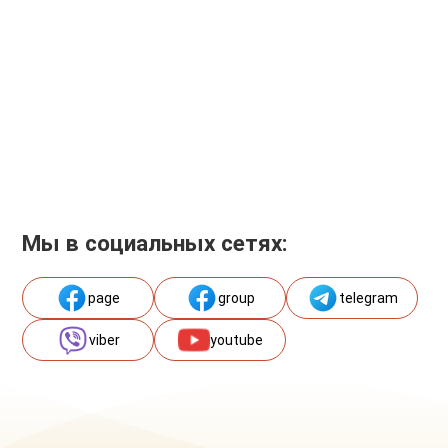
Мы в социальных сетях:
page
group
telegram
viber
youtube