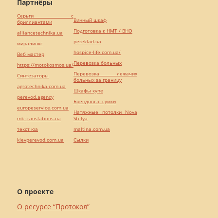
Партнёры
Серьги с
Винный шкаф
бриллиантами
Подготовка к НМТ / ВНО
alliancetechnika.ua
pereklad.ua
миралинкс
hospice-life.com.ua/
Веб мастер
Перевозка больных
https://motokosmos.ua/
Перевозка лежачих
Синтезаторы
больных за границу
agrotechnika.com.ua
Шкафы купе
perevod.agency
Брендовые сумки
europeservice.com.ua
Натяжные потолки Nova
mk-translations.ua
Stelya
текст юа
maltina.com.ua
kievperevod.com.ua
Cылки
О проекте
О ресурсе “Протокол”