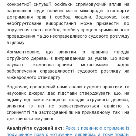
конкретної ситуації, оскільки спрямовуючий вплив на
національні суди повинні мати міжнародні стандарти
дотримання прав і свобод людини. Водночас, їхнє
необґрунтоване використання може призвести до
порушення прав і свобод особи у процесі кримінального
провадження та до несправедливого судового розгляду
в цілому.
Аргументовано, що винятки із правила «плодів
отруйного дерева» є виправданими за умови, що вони
служать компенсаторними механізмами задля
забезпечення справедливості судового розгляду як
міжнародного стандарту.
Водночас, проведений нами аналіз судової практики та
наукових джерел дає підстави стверджувати, що, на
відміну від самої концепції «плодів отруєного дерева»,
винятки із неї не характеризуються єдністю у
сприйнятті та застосуванні як на прикладному, так і на
доктринальному рівні.
Аналізуйте судовий акт:
Явка з повинною отримана із
порушенням прав є «отруєним деревом», а тому похідні