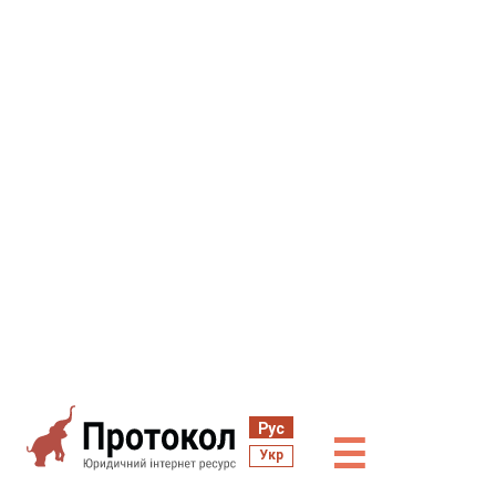
Рус
☰
Укр