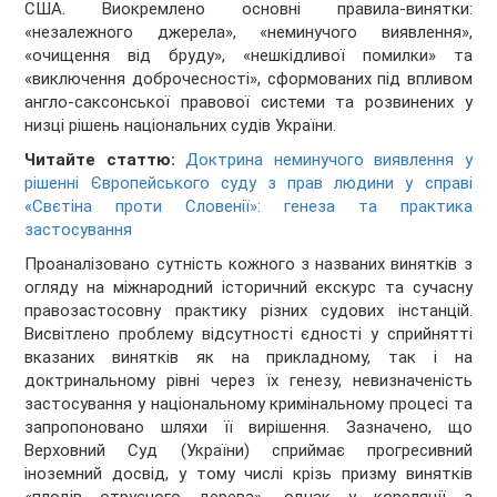
США. Виокремлено основні правила-винятки:
«незалежного джерела», «неминучого виявлення»,
«очищення від бруду», «нешкідливої помилки» та
«виключення доброчесності», сформованих під впливом
англо-саксонської правової системи та розвинених у
низці рішень національних судів України.
Читайте статтю:
Доктрина неминучого виявлення у
рішенні Європейського суду з прав людини у справі
«Свєтіна проти Словенії»: генеза та практика
застосування
Проаналізовано сутність кожного з названих винятків з
огляду на міжнародний історичний екскурс та сучасну
правозастосовну практику різних судових інстанцій.
Висвітлено проблему відсутності єдності у сприйнятті
вказаних винятків як на прикладному, так і на
доктринальному рівні через їх генезу, невизначеність
застосування у національному кримінальному процесі та
запропоновано шляхи її вирішення. Зазначено, що
Верховний Суд (України) сприймає прогресивний
іноземний досвід, у тому числі крізь призму винятків