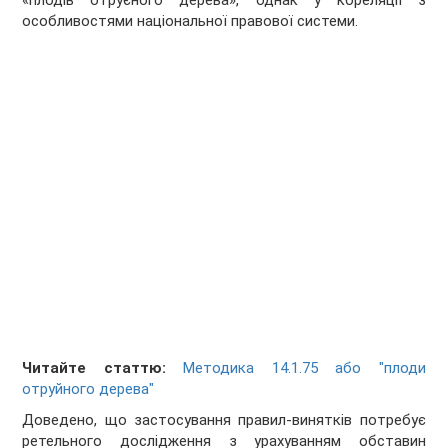
«плодів отруєного дерева», однак у кореляції з
особливостями національної правової системи.
Читайте статтю:
Методика 14.1.75 або "плоди
отруйного дерева"
Доведено, що застосування правил-винятків потребує
ретельного дослідження з урахуванням обставин