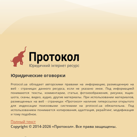
Юридические оговорки
Protocol.ua обладает авторскими правами на информацию, размещенную на
веб - страницах данного ресурса, если не указано иное. Под информацией
понимаются тексты, комментарии, статьи, фотоизображения, рисунки, ящик-
шота, сканы, видео, аудио, другие материалы. При использовании материалов,
размещенных на веб - страницах «Протокол» наличие гиперссылки открытого
для индексации поисковыми системами на protocol.ua обязательна. Под
использованием понимается копирования, адаптация, рерайтинг, модификация
и тому подобное.
Полный текст
Copyright © 2014-2026 «Протокол». Все права защищены.