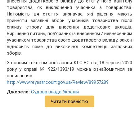
внесення додаткового вкладу до статутного капіталу
товариства, як виключення учасника з товариства.
Натомість ця стаття визначає, які рішення мають
прийняти загальні збори учасників товариства після
спливу строку для внесення додаткових вкладів.
Вирішення питань, пов’язаних із внесенням / невнесенням
учасником товариства свого додаткового вкладу, закон
відносить саме до виключної компетенції загальних
зборів.
З повним текстом постанови КГС ВС від 18 червня 2020
року у справі № 922/1393/19 можна ознайомитися за
посиланням
http://www.reyestr.court.gov.ua/Review/89957289
.
Джерело:
Судова влада України
Читати повністю