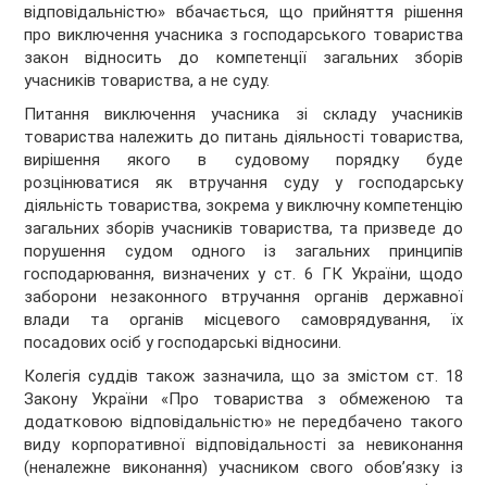
відповідальністю» вбачається, що прийняття рішення
про виключення учасника з господарського товариства
закон відносить до компетенції загальних зборів
учасників товариства, а не суду.
Питання виключення учасника зі складу учасників
товариства належить до питань діяльності товариства,
вирішення якого в судовому порядку буде
розцінюватися як втручання суду у господарську
діяльність товариства, зокрема у виключну компетенцію
загальних зборів учасників товариства, та призведе до
порушення судом одного із загальних принципів
господарювання, визначених у ст. 6 ГК України, щодо
заборони незаконного втручання органів державної
влади та органів місцевого самоврядування, їх
посадових осіб у господарські відносини.
Колегія суддів також зазначила, що за змістом ст. 18
Закону України «Про товариства з обмеженою та
додатковою відповідальністю» не передбачено такого
виду корпоративної відповідальності за невиконання
(неналежне виконання) учасником свого обов’язку із