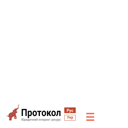
Рус
☰
Укр