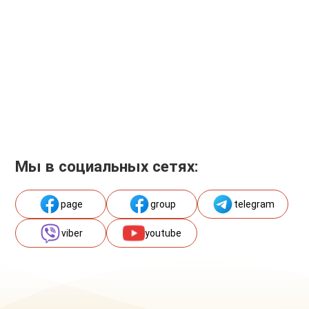
Мы в социальных сетях:
page
group
telegram
viber
youtube