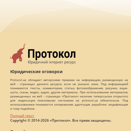
Юридические оговорки
Protocol.ua обладает авторскими правами на информацию, размещенную на
веб - страницах данного ресурса, если не указано иное. Под информацией
понимаются тексты, комментарии, статьи, фотоизображения, рисунки, ящик-
шота, сканы, видео, аудио, другие материалы. При использовании материалов,
размещенных на веб - страницах «Протокол» наличие гиперссылки открытого
для индексации поисковыми системами на protocol.ua обязательна. Под
использованием понимается копирования, адаптация, рерайтинг, модификация
и тому подобное.
Полный текст
Copyright © 2014-2026 «Протокол». Все права защищены.