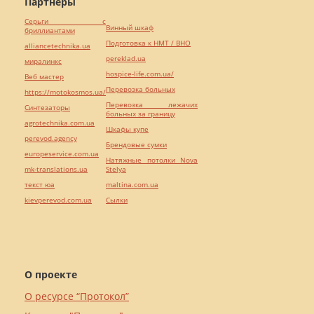
Партнёры
Серьги с
Винный шкаф
бриллиантами
Подготовка к НМТ / ВНО
alliancetechnika.ua
pereklad.ua
миралинкс
hospice-life.com.ua/
Веб мастер
Перевозка больных
https://motokosmos.ua/
Перевозка лежачих
Синтезаторы
больных за границу
agrotechnika.com.ua
Шкафы купе
perevod.agency
Брендовые сумки
europeservice.com.ua
Натяжные потолки Nova
mk-translations.ua
Stelya
текст юа
maltina.com.ua
kievperevod.com.ua
Cылки
О проекте
О ресурсе “Протокол”