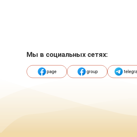
Мы в социальных сетях:
page
group
telegr