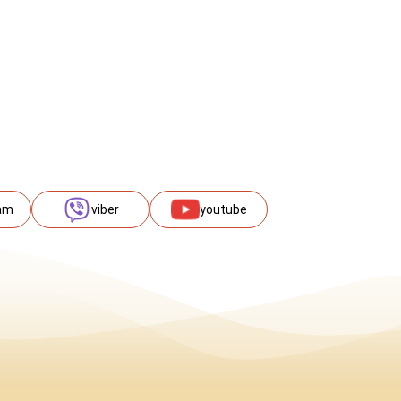
am
viber
youtube