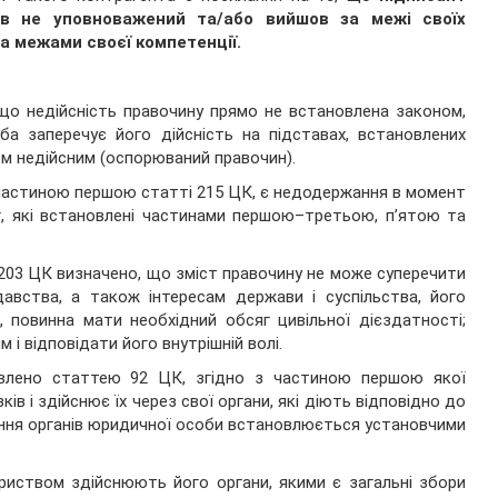
ув не уповноважений та/або вийшов за межі своїх
а межами своєї компетенції.
що недійсність правочину прямо не встановлена законом,
ба заперечує його дійсність на підставах, встановлених
м недійсним (оспорюваний правочин).
частиною першою статті 215 ЦК, є недодержання в момент
, які встановлені частинами першою–третьою, п’ятою та
03 ЦК визначено, що зміст правочину не може суперечити
авства, а також інтересам держави і суспільства, його
 повинна мати необхідний обсяг цивільної дієздатності;
 і відповідати його внутрішній волі.
овлено статтею 92 ЦК, згідно з частиною першою якої
ів і здійснює їх через свої органи, які діють відповідно до
ення органів юридичної особи встановлюється установчими
ариством здійснюють його органи, якими є загальні збори