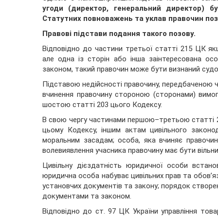
угоди (директор, генеральний директор) б
Статутних повноважень та уклав правочин поз
Правові підстави подання такого позову.
Відповідно до частини третьої статті 215 ЦК як
але одна із сторін або інша заінтересована осо
законом, такий правочин може бути визнаний судо
Підставою недійсності правочину, передбаченою 
вчинення правочину стороною (сторонами) вимог
шостою статті 203 цього Кодексу.
В свою чергу частинами першою–третьою статті 2
цьому Кодексу, іншим актам цивільного законод
моральним засадам; особа, яка вчиняє правочин,
волевиявлення учасника правочину має бути вільним
Цивільну дієздатність юридичної особи встан
юридична особа набуває цивільних прав та обов’язк
установчих документів та закону; порядок створ
документами та законом.
Відповідно до ст. 97 ЦК України управління тов