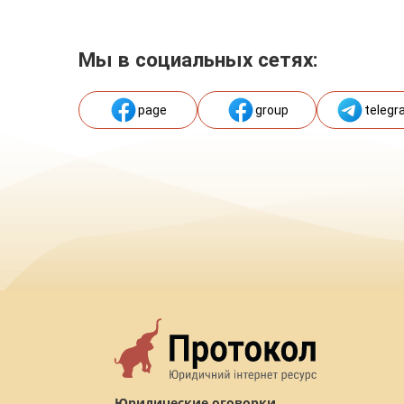
Мы в социальных сетях:
page
group
telegr
Юридические оговорки