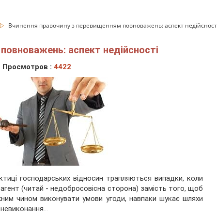
Вчинення правочину з перевищенням повноважень: аспект недійсност
повноважень: аспект недійсності
Просмотров :
4422
ктиці господарських відносин трапляються випадки, коли
агент (читай - недобросовісна сторона) замість того, щоб
ним чином виконувати умови угоди, навпаки шукає шляхи
ї невиконання…