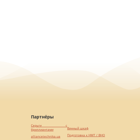
Партнёры
Серьги с
Винный шкаф
бриллиантами
Подготовка к НМТ / ВНО
alliancetechnika.ua