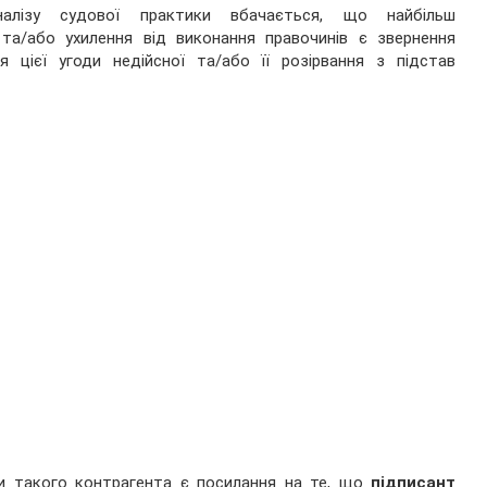
алізу судової практики вбачається, що найбільш
а/або ухилення від виконання правочинів є звернення
 цієї угоди недійсної та/або її розірвання з підстав
ви такого контрагента є посилання на те, що
підписант