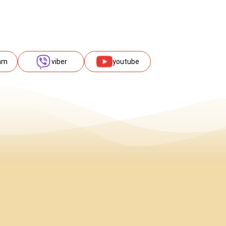
am
viber
youtube