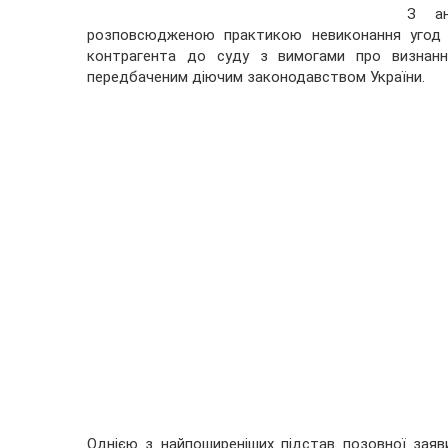
З ан
розповсюдженою практикою невиконання угод т
контрагента до суду з вимогами про визнання
передбаченим діючим законодавством України.
Однією з найпоширеніших підстав позовної зая