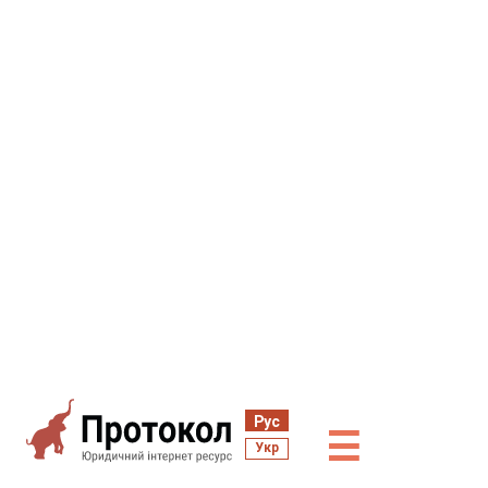
Рус
☰
Укр