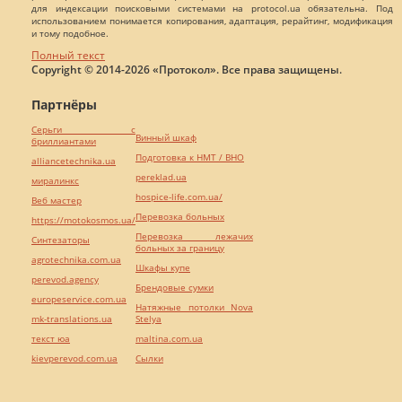
для индексации поисковыми системами на protocol.ua обязательна. Под
использованием понимается копирования, адаптация, рерайтинг, модификация
и тому подобное.
Полный текст
Copyright © 2014-2026 «Протокол». Все права защищены.
Партнёры
Серьги с
Винный шкаф
бриллиантами
Подготовка к НМТ / ВНО
alliancetechnika.ua
pereklad.ua
миралинкс
hospice-life.com.ua/
Веб мастер
Перевозка больных
https://motokosmos.ua/
Перевозка лежачих
Синтезаторы
больных за границу
agrotechnika.com.ua
Шкафы купе
perevod.agency
Брендовые сумки
europeservice.com.ua
Натяжные потолки Nova
mk-translations.ua
Stelya
текст юа
maltina.com.ua
kievperevod.com.ua
Cылки