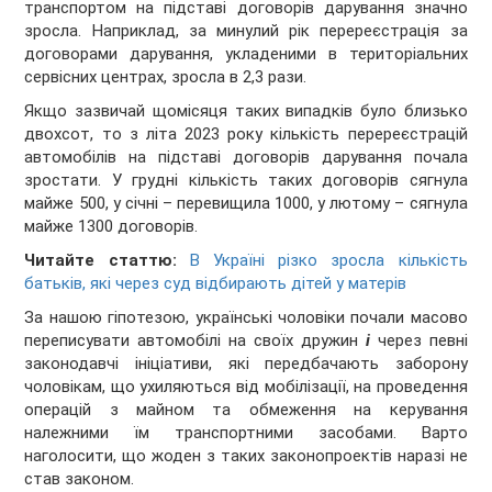
транспортом на підставі договорів дарування значно
зросла. Наприклад, за минулий рік перереєстрація за
договорами дарування, укладеними в територіальних
сервісних центрах, зросла в 2,3 рази.
Якщо зазвичай щомісяця таких випадків було близько
двохсот, то з літа 2023 року кількість перереєстрацій
автомобілів на підставі договорів дарування почала
зростати. У грудні кількість таких договорів сягнула
майже 500, у січні – перевищила 1000, у лютому – сягнула
майже 1300 договорів.
Читайте статтю:
В Україні різко зросла кількість
батьків, які через суд відбирають дітей у матерів
За нашою гіпотезою, українські чоловіки почали масово
переписувати автомобілі на своїх дружин
і
через певні
законодавчі ініціативи, які передбачають заборону
чоловікам, що ухиляються від мобілізації, на проведення
операцій з майном та обмеження на керування
належними їм транспортними засобами. Варто
наголосити, що жоден з таких законопроектів наразі не
став законом.