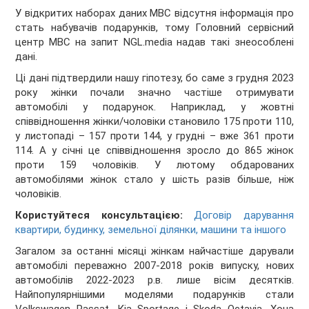
У відкритих наборах даних МВС відсутня інформація про
стать набувачів подарунків, тому Головний сервісний
центр МВС на запит NGL.media надав такі знеособлені
дані.
Ці дані підтвердили нашу гіпотезу, бо саме з грудня 2023
року жінки почали значно частіше отримувати
автомобілі у подарунок. Наприклад, у жовтні
співвідношення жінки/чоловіки становило 175 проти 110,
у листопаді – 157 проти 144, у грудні – вже 361 проти
114. А у січні це співвідношення зросло до 865 жінок
проти 159 чоловіків. У лютому обдарованих
автомобілями жінок стало у шість разів більше, ніж
чоловіків.
Користуйтеся консультацією:
Договір дарування
квартири, будинку, земельної ділянки, машини та іншого
Загалом за останні місяці жінкам найчастіше дарували
автомобілі переважно 2007-2018 років випуску, нових
автомобілів 2022-2023 р.в. лише вісім десятків.
Найпопулярнішими моделями подарунків стали