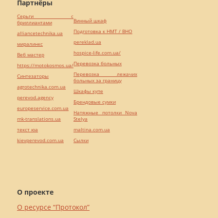
Партнёры
Серьги с
Винный шкаф
бриллиантами
Подготовка к НМТ / ВНО
alliancetechnika.ua
pereklad.ua
миралинкс
hospice-life.com.ua/
Веб мастер
Перевозка больных
https://motokosmos.ua/
Перевозка лежачих
Синтезаторы
больных за границу
agrotechnika.com.ua
Шкафы купе
perevod.agency
Брендовые сумки
europeservice.com.ua
Натяжные потолки Nova
mk-translations.ua
Stelya
текст юа
maltina.com.ua
kievperevod.com.ua
Cылки
О проекте
О ресурсе “Протокол”