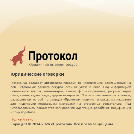
Юридические оговорки
Protocol.ua обладает авторскими правами на информацию, размещенную на
веб - страницах данного ресурса, если не указано иное. Под информацией
понимаются тексты, комментарии, статьи, фотоизображения, рисунки, ящик-
шота, сканы, видео, аудио, другие материалы. При использовании материалов,
размещенных на веб - страницах «Протокол» наличие гиперссылки открытого
для индексации поисковыми системами на protocol.ua обязательна. Под
использованием понимается копирования, адаптация, рерайтинг, модификация
и тому подобное.
Полный текст
Copyright © 2014-2026 «Протокол». Все права защищены.