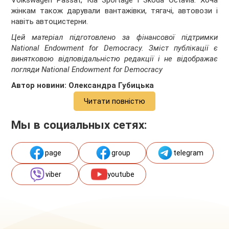
Volkswagen Passat, Кіа Sportage і Skoda Octavia. Хоча
жінкам також дарували вантажівки, тягачі, автовози і
навіть автоцистерни.
Цей матеріал підготовлено за фінансової підтримки
National Endowment for Democracy. Зміст публікації є
винятковою відповідальністю редакції i не відображає
погляди National Endowment for Democracy
Автор новини: Олександра Губицька
Читати повністю
Мы в социальных сетях:
page
group
telegram
viber
youtube