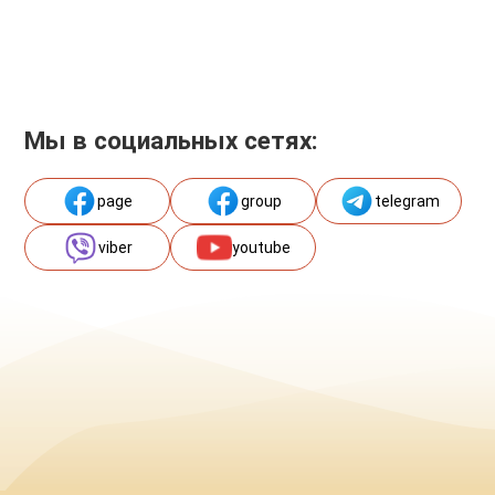
Мы в социальных сетях:
page
group
telegram
viber
youtube