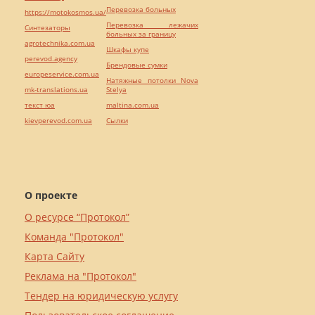
Перевозка больных
https://motokosmos.ua/
Перевозка лежачих
Синтезаторы
больных за границу
agrotechnika.com.ua
Шкафы купе
perevod.agency
Брендовые сумки
europeservice.com.ua
Натяжные потолки Nova
mk-translations.ua
Stelya
текст юа
maltina.com.ua
kievperevod.com.ua
Cылки
О проекте
О ресурсе “Протокол”
Команда "Протокол"
Карта Сайту
Реклама на "Протокол"
Тендер на юридическую услугу