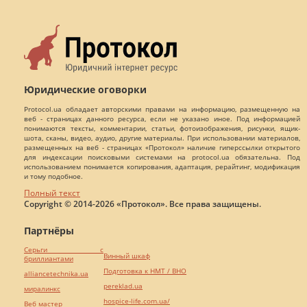
Юридические оговорки
Protocol.ua обладает авторскими правами на информацию, размещенную на
веб - страницах данного ресурса, если не указано иное. Под информацией
понимаются тексты, комментарии, статьи, фотоизображения, рисунки, ящик-
шота, сканы, видео, аудио, другие материалы. При использовании материалов,
размещенных на веб - страницах «Протокол» наличие гиперссылки открытого
для индексации поисковыми системами на protocol.ua обязательна. Под
использованием понимается копирования, адаптация, рерайтинг, модификация
и тому подобное.
Полный текст
Copyright © 2014-2026 «Протокол». Все права защищены.
Партнёры
Серьги с
Винный шкаф
бриллиантами
Подготовка к НМТ / ВНО
alliancetechnika.ua
pereklad.ua
миралинкс
hospice-life.com.ua/
Веб мастер