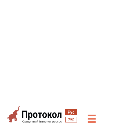
Рус
☰
Укр