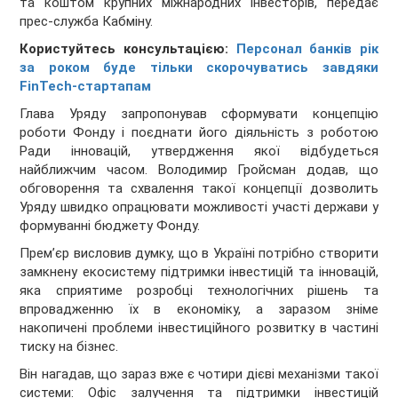
та коштом крупних міжнародних інвесторів, передає
прес-служба Кабміну.
Користуйтесь консультацією:
Персонал банків рік
за роком буде тільки скорочуватись завдяки
FinTech-стартапам
Глава Уряду запропонував сформувати концепцію
роботи Фонду і поєднати його діяльність з роботою
Ради інновацій, утвердження якої відбудеться
найближчим часом. Володимир Гройсман додав, що
обговорення та схвалення такої концепції дозволить
Уряду швидко опрацювати можливості участі держави у
формуванні бюджету Фонду.
Прем’єр висловив думку, що в Україні потрібно створити
замкнену екосистему підтримки інвестицій та інновацій,
яка сприятиме розробці технологічних рішень та
впровадженню їх в економіку, а заразом зніме
накопичені проблеми інвестиційного розвитку в частині
тиску на бізнес.
Він нагадав, що зараз вже є чотири дієві механізми такої
системи: Офіс залучення та підтримки інвестицій