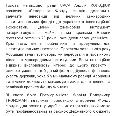
Голова Наглядової ради UVCA Андрій КОЛОДЮК
зазначив: «Створення Фонду фондів дозволить
залучити інвестиції від великих міжнародних
інституціональних фондів до української інвестиційної
екосистеми. Даний фінансовий інструмент
використовується майже всіма країнами Європи
протягом останніх 20 років і вже довів свою успішність.
Крім того, він є прийнятним та зрозумілим для
інституціональних інвесторів. Протягом останнього року
Асоціація вела переговори, ми перебували в постійному
діалозі з міжнародними інституціями. Вони потенційно
відкриті, висловлюють інтерес до цього проекту, і
єдиною умовою, щоб даний фонд відбувся, є фінансова
участь держави, хоча б у мінімальному розмірі. Асоціація
та її члени докладуть максимум зусиль для втілення та
реалізації проекту Фонду Фондів».
Зі свого боку Прем’єр-міністр України Володимир
ГРОЙСМАН підтримав пропозицію створення Фонду
фондів для розвитку українських стартапів, який може
бути профінансований за рахунок Державного бюджету