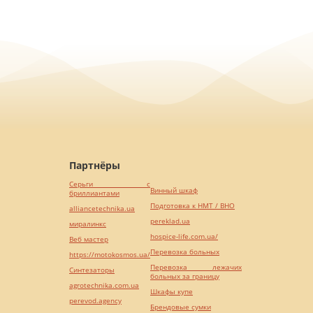
Партнёры
Серьги с
Винный шкаф
бриллиантами
Подготовка к НМТ / ВНО
alliancetechnika.ua
pereklad.ua
миралинкс
hospice-life.com.ua/
Веб мастер
Перевозка больных
https://motokosmos.ua/
Перевозка лежачих
Синтезаторы
больных за границу
agrotechnika.com.ua
Шкафы купе
perevod.agency
Брендовые сумки