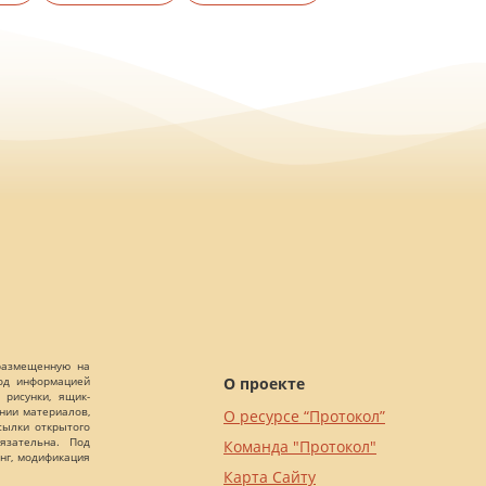
 размещенную на
О проекте
Под информацией
 рисунки, ящик-
ании материалов,
О ресурсе “Протокол”
сылки открытого
язательна. Под
Команда "Протокол"
нг, модификация
Карта Сайту