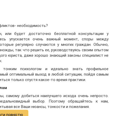
нфликтов- необходимость?
, или будет достаточно бесплатной консультации у
десь упускается очень важный момент, споры между
оторые регулярно случаются у многих граждан. Обычно,
иножды, так что решить ее, руководствуясь своим опытом
дого юриста, даже хорошо знающий законы специалист не
к.
 тонким психологом и идеально знать профильное
амый оптимальный выход в любой ситуации, пойдя самым
ться только спустя какое-то время практики.
елам
вы, самому добиться наилучшего исхода очень непросто.
недальновидный выбор. Поэтому обращайтесь к нам,
итывая все Ваши нюансы, тонкости и пожелания.
ати повністю