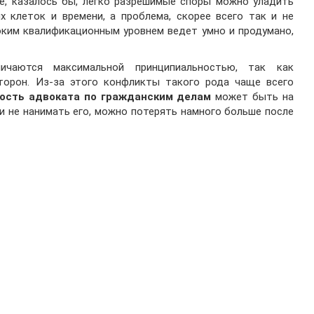
е, казалось бы, легко разрешимые споры можно уладить
х клеток и времени, а проблема, скорее всего так и не
оким квалификационным уровнем ведет умно и продумано,
ичаются максимальной принципиальностью, так как
орон. Из-за этого конфликты такого рода чаще всего
ость адвоката по гражданским делам
может быть на
 и не нанимать его, можно потерять намного больше после