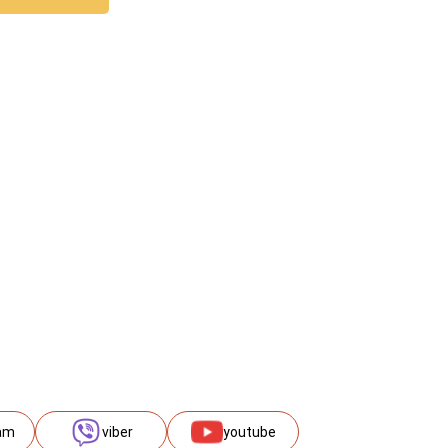
am
viber
youtube