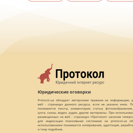
Юридические оговорки
Protocol.ua обладает авторскими правами на информацию,
веб - страницах данного ресурса, если не указано иное. 
понимаются тексты, комментарии, статьи, фотоизображения,
шота, сканы, видео, аудио, другие материалы. При использов
размещенных на веб - страницах «Протокол» наличие гиперс
для индексации поисковыми системами на protocol.ua об
использованием понимается копирования, адаптация, рерайти
и тому подобное.