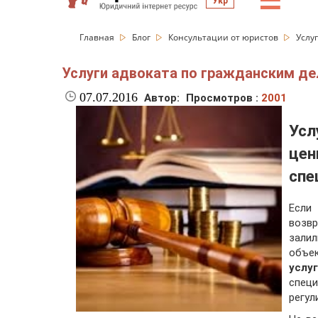
☰
Укр
Главная
Блог
Консультации от юристов
Услу
Услуги адвоката по гражданским д
07.07.2016
Автор:
Просмотров :
2001
Усл
це
спе
Если
возв
зали
объе
услу
спец
регул