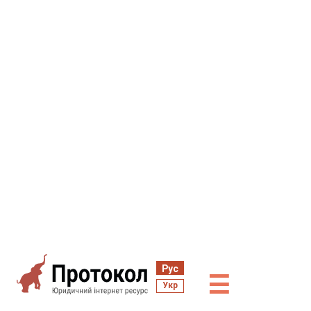
Рус
☰
Укр