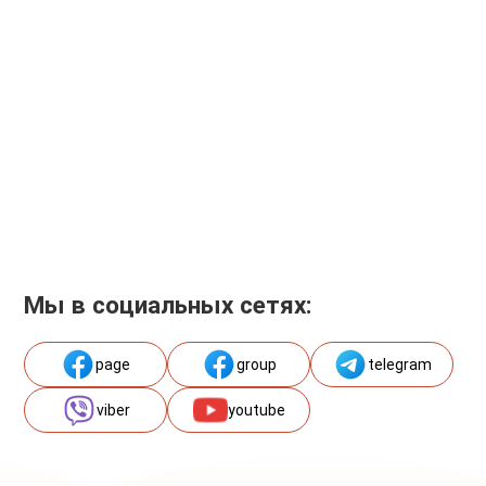
Мы в социальных сетях:
page
group
telegram
viber
youtube