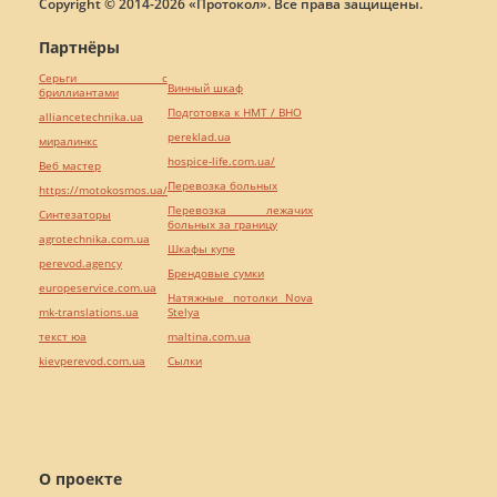
Copyright © 2014-2026 «Протокол». Все права защищены.
Партнёры
Серьги с
Винный шкаф
бриллиантами
Подготовка к НМТ / ВНО
alliancetechnika.ua
pereklad.ua
миралинкс
hospice-life.com.ua/
Веб мастер
Перевозка больных
https://motokosmos.ua/
Перевозка лежачих
Синтезаторы
больных за границу
agrotechnika.com.ua
Шкафы купе
perevod.agency
Брендовые сумки
europeservice.com.ua
Натяжные потолки Nova
mk-translations.ua
Stelya
текст юа
maltina.com.ua
kievperevod.com.ua
Cылки
О проекте