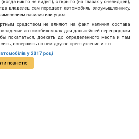
когда никто не видит), открыто (на глазах у очевидцев),
огда владелец сам передает автомобиль злоумышленнику,
рименением насилия или угроз.
ортным средством не влияют на факт наличия состава
 завладение автомобилем как для дальнейшей перепродажи
тобы покататься, доехать до определенного места и там
сить, совершить на нем другое преступление и т.п.
втомобілів у 2017 році
ати повністю