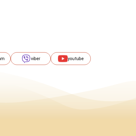
am
viber
youtube