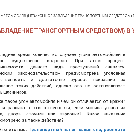
 АВТОМОБИЛЯ (НЕЗАКОННОЕ ЗАВЛАДЕНИЕ ТРАНСПОРТНЫМ СРЕДСТВОМ) В
АВЛАДЕНИЕ ТРАНСПОРТНЫМ СРЕДСТВОМ) В У
следнее время количество случаев угона автомобилей в
ине существенно возросло. При этом процент
рываемости данного вида преступлений снизился.
инским законодательством предусмотрена уголовная
тственность и достаточно суровое наказание за
ршение таких действий, однако это не останавливает
мышленников.
е такое угон автомобиля и чем он отличается от кражи?
 ли разница в ответственности, если машина угнана из
жа, двора, стоянки или парковки? Какое наказание
смотрено за такие действия?
йте статью:
Транспортный налог: какая она, расплата