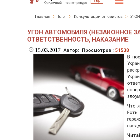
☰
Укр
Главная
Блог
Консультации от юристов
УГОН
УГОН АВТОМОБИЛЯ (НЕЗАКОННОЕ З
ОТВЕТСТВЕННОСТЬ, НАКАЗАНИЕ
15.03.2017
Автор:
Просмотров :
51538
В по
Укра
раск
Укра
отве
сове
злоу
Что ж
Есть
гара
преду
Чита