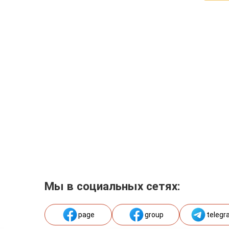
Мы в социальных сетях:
page
group
telegr