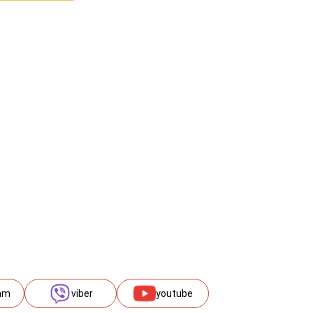
am
viber
youtube