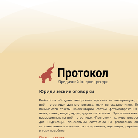
Юридические оговорки
Protocol.ua обладает авторскими правами на информацию,
веб - страницах данного ресурса, если не указано иное. 
понимаются тексты, комментарии, статьи, фотоизображения,
шота, сканы, видео, аудио, другие материалы. При использов
размещенных на веб - страницах «Протокол» наличие гиперс
для индексации поисковыми системами на protocol.ua об
использованием понимается копирования, адаптация, рерайти
и тому подобное.
Полный текст