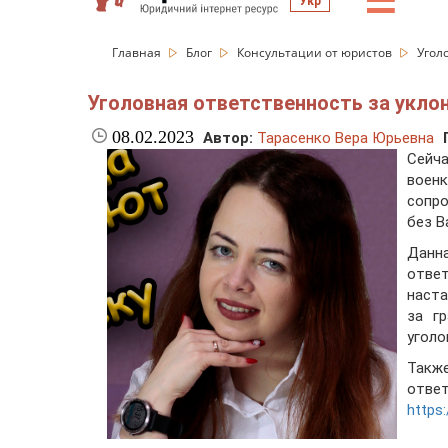
☰
Укр
Главная
Блог
Консультации от юристов
Угол
Уголовная ответственность за укло
08.02.2023
Автор:
Тарасенко Вера Юрьевна
Сейча
воен
сопр
без В
Данн
отве
наста
за г
уголо
Такж
отве
https: