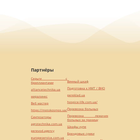
Партнёры
Серьги с
Винный шкаф
бриллиантами
Подготовка к НМТ / ВНО
alliancetechnika.ua
pereklad.ua
миралинкс
hospice-life.com.ua/
Веб мастер
Перевозка больных
https://motokosmos.ua/
Перевозка лежачих
Синтезаторы
больных за границу
agrotechnika.com.ua
Шкафы купе
perevod.agency
Брендовые сумки
europeservice.com.ua