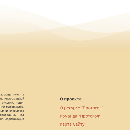
 размещенную на
О проекте
Под информацией
 рисунки, ящик-
ании материалов,
О ресурсе “Протокол”
сылки открытого
язательна. Под
Команда "Протокол"
нг, модификация
Карта Сайту