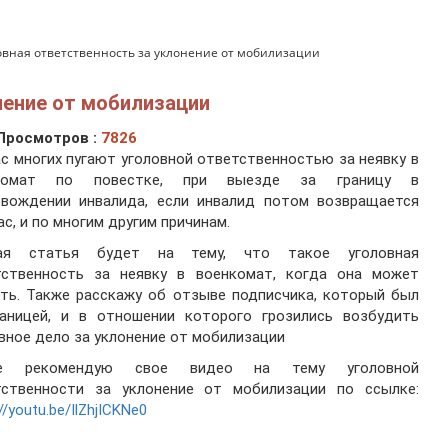
овная ответственность за уклонение от мобилизации
нение от мобилизации
Просмотров :
7826
с многих пугают уголовной ответственностью за неявку в
комат по повестке, при выезде за границу в
овождении инвалида, если инвалид потом возвращается
ас, и по многим другим причинам.
ая статья будет на тему, что такое уголовная
тственность за неявку в военкомат, когда она может
ть. Также расскажу об отзыве подписчика, который был
раницей, и в отношении которого грозились возбудить
вное дело за уклонение от мобилизации
е рекомендую свое видео на тему уголовной
тственности за уклонение от мобилизации по ссылке:
//youtu.be/IlZhjICKNe0