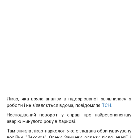
Лікар, яка взяла аналізи в підозрюваної, звільнилася з
роботи і не з’являється вдома, повідомляє
ТСН
.
Несподіваний поворот у справі про найрезонанснішу
аварію минулого року в Харкові.
Там зникла лікар-нарколог, яка оглядала обвинувачувану
водійку "Лексуса" Олену Зайцеву одразу після аварії і