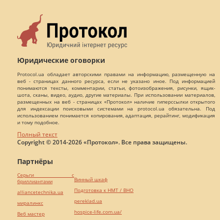
Юридические оговорки
Protocol.ua обладает авторскими правами на информацию, размещенную на
веб - страницах данного ресурса, если не указано иное. Под информацией
понимаются тексты, комментарии, статьи, фотоизображения, рисунки, ящик-
шота, сканы, видео, аудио, другие материалы. При использовании материалов,
размещенных на веб - страницах «Протокол» наличие гиперссылки открытого
для индексации поисковыми системами на protocol.ua обязательна. Под
использованием понимается копирования, адаптация, рерайтинг, модификация
и тому подобное.
Полный текст
Copyright © 2014-2026 «Протокол». Все права защищены.
Партнёры
Серьги с
Винный шкаф
бриллиантами
Подготовка к НМТ / ВНО
alliancetechnika.ua
pereklad.ua
миралинкс
hospice-life.com.ua/
Веб мастер