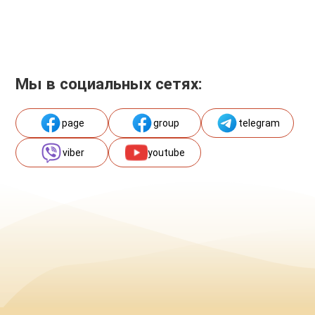
Мы в социальных сетях:
page
group
telegram
viber
youtube