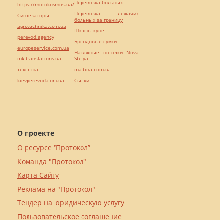
Перевозка больных
https://motokosmos.ua/
Перевозка лежачих
Синтезаторы
больных за границу
agrotechnika.com.ua
Шкафы купе
perevod.agency
Брендовые сумки
europeservice.com.ua
Натяжные потолки Nova
mk-translations.ua
Stelya
текст юа
maltina.com.ua
kievperevod.com.ua
Cылки
О проекте
О ресурсе “Протокол”
Команда "Протокол"
Карта Сайту
Реклама на "Протокол"
Тендер на юридическую услугу
Пользовательское соглашение