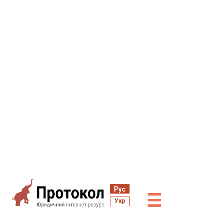
Рус
☰
Укр