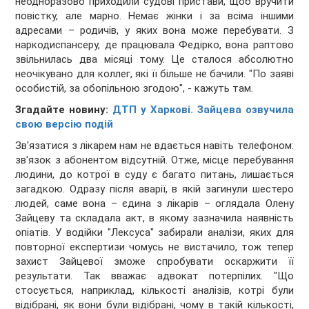
неодноразово приходили судові пристави, щоб вручити
повістку, але марно. Немає жінки і за всіма іншими
адресами – родичів, у яких вона може перебувати. З
наркодиспансеру, де працювала Федірко, вона раптово
звільнилась два місяці тому. Це сталося абсолютно
неочікувано для коллег, які її більше не бачили. "По заяві
особистій, за обопільною згодою", - кажуть там.
Згадайте новину:
ДТП у Харкові. Зайцева озвучила
свою версію подій
Зв'язатися з лікарем нам не вдається навіть телефоном:
зв'язок з абонентом відсутній. Отже, місце перебування
людини, до котрої в суду є багато питань, лишається
загадкою. Одразу після аварії, в якій загинули шестеро
людей, саме вона – єдина з лікарів – оглядала Олену
Зайцеву та складала акт, в якому зазначила наявність
опіатів. У водійки "Лексуса" забирали аналізи, яких для
повторної експертизи чомусь не вистачило, тож тепер
захист Зайцевої зможе спробувати оскаржити її
результати. Так вважає адвокат потерпілих. "Що
стосується, наприклад, кількості аналізів, котрі були
відібрані, як вони були відібрані, чому в такій кількості,