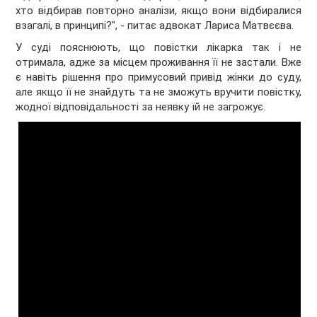
хто відбирав повторно аналізи, якщо вони відбиралися
взагалі, в принципі?", - питає адвокат Лариса Матвєєва.
У суді пояснюють, що повістки лікарка так і не
отримала, адже за місцем проживання її не застали. Вже
є навіть рішення про примусовий привід жінки до суду,
але якщо її не знайдуть та не зможуть вручити повістку,
жодної відповідальності за неявку їй не загрожує.