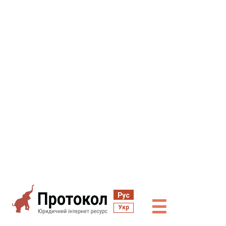
Рус
☰
Укр