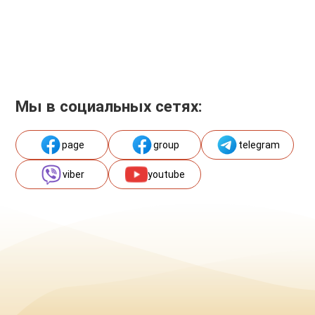
Мы в социальных сетях:
page
group
telegram
viber
youtube