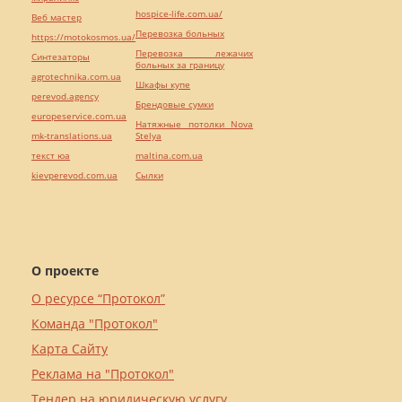
hospice-life.com.ua/
Веб мастер
Перевозка больных
https://motokosmos.ua/
Перевозка лежачих
Синтезаторы
больных за границу
agrotechnika.com.ua
Шкафы купе
perevod.agency
Брендовые сумки
europeservice.com.ua
Натяжные потолки Nova
mk-translations.ua
Stelya
текст юа
maltina.com.ua
kievperevod.com.ua
Cылки
О проекте
О ресурсе “Протокол”
Команда "Протокол"
Карта Сайту
Реклама на "Протокол"
Тендер на юридическую услугу