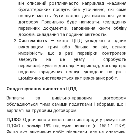
він описаний розпливчасто, наприклад «надання
бухгалтерських послуг», без уточнення, які саме
послуги мають бути надані для виконання умов
договору. Правильно буде написати: «складання
первинних документів, заповнення книги обліку
доходів, складання та подання звітності».
Системність
— якщо ЦПД укладено з одним
виконавцем тричі або більше за рік, велика
ймовірність, що в разі перевірки контролери
звернуть на це увагу і спробують
перекваліфікувати договір. Наприклад, договір про
надання юридичних послуг укладено на рік і
щомісячно виставляється акт виконаних робіт.
Оподаткування виплат за ЦПД
Виплати за цивільно-правовим договором
обкладаються тими самими податками і зборами, що і
зарплаті за трудовим договором.
ПДФО
. Одночасно з виплатою винагороди утримується
ПДФО в розмірі 18% від суми виплати (п. 168.1.1 ПКУ).
Якщо акт виконаних робіт підписали, але не оплатили,