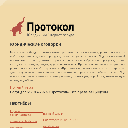
Юридические оговорки
Protocol.ua обладает авторскими правами на информацию, размещенную на
веб - страницах данного ресурса, если не указано иное. Под информацией
понимаются тексты, комментарии, статьи, фотоизображения, рисунки, ящик-
шота, сканы, видео, аудио, другие материалы. При использовании материалов,
размещенных на веб - страницах «Протокол» наличие гиперссылки открытого
для индексации поисковыми системами на protocol.ua обязательна. Под
использованием понимается копирования, адаптация, рерайтинг, модификация
и тому подобное.
Полный текст
Copyright © 2014-2026 «Протокол». Все права защищены.
Партнёры
Серьги с
Винный шкаф
бриллиантами
Подготовка к НМТ / ВНО
alliancetechnika.ua
pereklad.ua
миралинкс